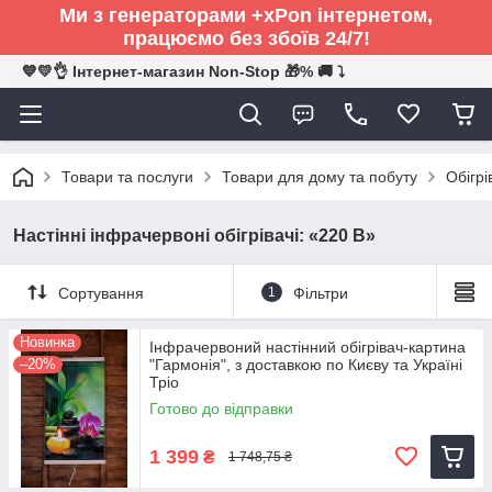
Ми з генераторами +xPon інтернетом,
працюємо без збоїв 24/7!
💙💛👌 Інтернет-магазин Non-Stop 🎁% 🚚 ⤵
Товари та послуги
Товари для дому та побуту
Обігрі
Настінні інфрачервоні обігрівачі: «220 В»
Сортування
1
Фільтри
Новинка
Інфрачервоний настінний обігрівач-картина
–20%
"Гармонія", з доставкою по Києву та Україні
Тріо
Готово до відправки
1 399
₴
1 748,75 ₴