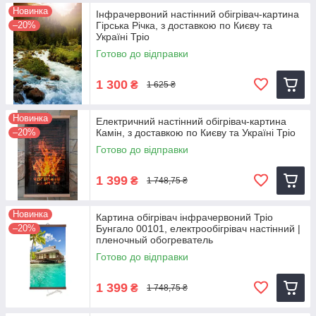
Новинка
Інфрачервоний настінний обігрівач-картина
–20%
Гірська Річка, з доставкою по Києву та
Україні Тріо
Готово до відправки
1 300
₴
1 625 ₴
Новинка
Електричний настінний обігрівач-картина
–20%
Камін, з доставкою по Києву та Україні Тріо
Готово до відправки
1 399
₴
1 748,75 ₴
Новинка
Картина обігрівач інфрачервоний Тріо
–20%
Бунгало 00101, електрообігрівач настінний |
пленочный обогреватель
Готово до відправки
1 399
₴
1 748,75 ₴