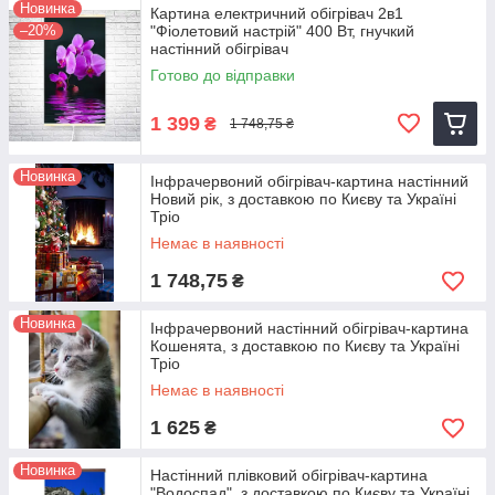
Новинка
Картина електричний обігрівач 2в1
–20%
"Фіолетовий настрій" 400 Вт, гнучкий
настінний обігрівач
Готово до відправки
1 399
₴
1 748,75 ₴
Новинка
Інфрачервоний обігрівач-картина настінний
Новий рік, з доставкою по Києву та Україні
Тріо
Немає в наявності
1 748,75
₴
Новинка
Інфрачервоний настінний обігрівач-картина
Кошенята, з доставкою по Києву та Україні
Тріо
Немає в наявності
1 625
₴
Новинка
Настінний плівковий обігрівач-картина
"Водоспад", з доставкою по Києву та Україні