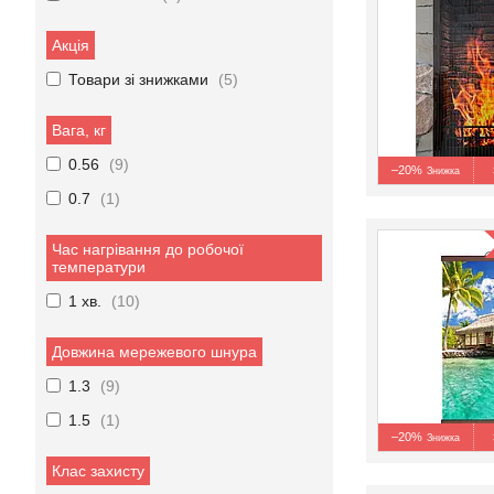
Акція
Товари зі знижками
5
Вага, кг
0.56
9
–20%
0.7
1
Час нагрівання до робочої
температури
1 хв.
10
Довжина мережевого шнура
1.3
9
1.5
1
–20%
Клас захисту