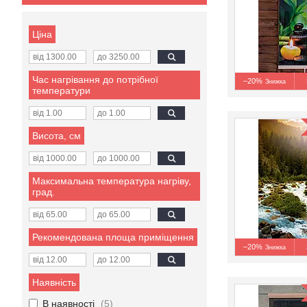
Ціна
Час нагрівання до потрібної
–20%
температури
Висота, см
Максимальна температура нагріву,
град.
Рекомендована площа приміщення
–20%
Наявність
В наявності
5