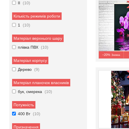
II
10
Кількість режимів роботи
1
10
Матеріал верхнього шару
плівка ПВХ
10
–20%
Матеріал корпусу
Дерево
9
Матеріал планочок власників
бук, смерека
10
Потужність
400 Вт
10
Призначення