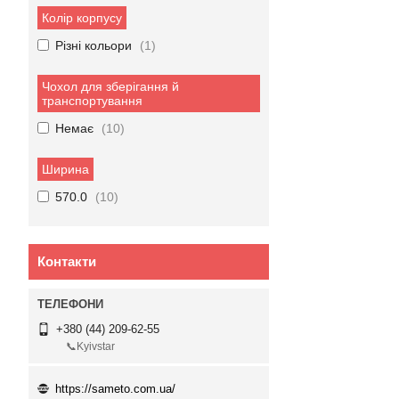
Колір корпусу
Різні кольори
1
Чохол для зберігання й
транспортування
Немає
10
Ширина
570.0
10
Контакти
+380 (44) 209-62-55
📞Kyivstar
https://sameto.com.ua/