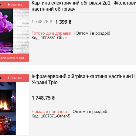
Картина електричний обігрівач 2в1 "Фіолетовий
Новинка
настінний обігрівач
1 399 ₴
1 748,75 ₴
Готово до відправки
Оптом і в роздріб
1008851-Other
Залишилось 9 днів
Інфрачервоний обігрівач-картина настінний Но
Новинка
Україні Тріо
1 748,75 ₴
Немає в наявності
Оптом і в роздріб
1007871-Other-5