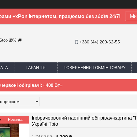
рами +xPon інтернетом, працюємо без збоїв 24/7!
Ми 
-Stop 🎁% 🚚
+380 (44) 209-62-55
ЛАТА
ГАРАНТІЯ
ПОВЕРНЕННЯ І ОБМІН ТОВАРУ
червоні обігрівачі: «400 Вт»
Інфрачервоний настінний обігрівач-картина "Г
Новинка
Україні Тріо
1 748,75 ₴