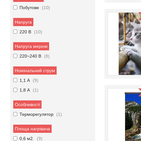
Побутове
10
Напруга
220 В
10
Напруга мережі
220~240 В
8
Номінальний струм
1,1 А
9
1,8 А
1
Особливості
Терморегулятор
1
Площа нагрівача
0,6 м2.
9