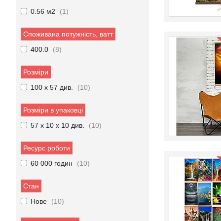
0.56 м2
1
Споживана потужність, ватт
400.0
8
Розміри
100 х 57 див.
10
Розміри в упаковці
57 х 10 х 10 див.
10
Ресурс роботи
60 000 годин
10
Стан
Нове
10