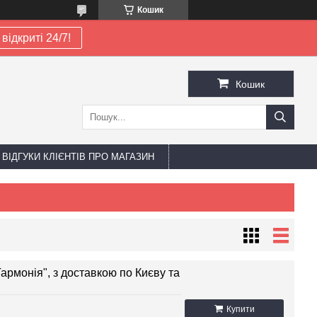
Кошик
відкриті 24/7!
Кошик
ВІДГУКИ КЛІЄНТІВ ПРО МАГАЗИН
армонія", з доставкою по Києву та
Купити