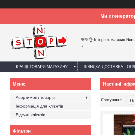
Ми з генерато
💙💛👌 Інтернет-магазин Non
⤵
КРАЩІ ТОВАРИ МАГАЗИНУ
ШВИДКА ДОСТАВКА І ОП
Настінні інфра
Асортимент товарів
Інформація для клієнтів
Відгуки клієнтів
Фільтри