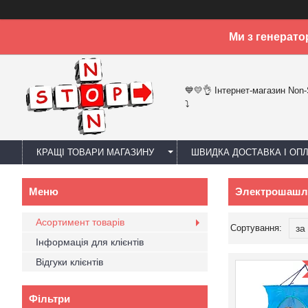
Ми з генерато
💙💛👌 Інтернет-магазин Non
⤵
КРАЩІ ТОВАРИ МАГАЗИНУ
ШВИДКА ДОСТАВКА І ОП
Электрошашлич
Асортимент товарів
Інформація для клієнтів
Відгуки клієнтів
Фільтри