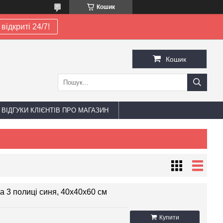
Кошик
відкриті 24/7!
Кошик
ВІДГУКИ КЛІЄНТІВ ПРО МАГАЗИН
на 3 полиці синя, 40х40х60 см
Купити