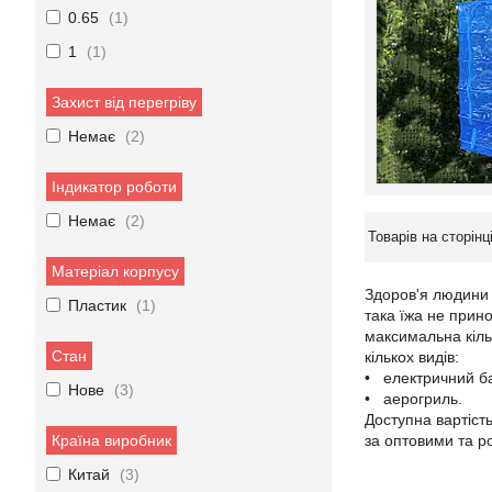
0.65
1
1
1
Захист від перегріву
Немає
2
Індикатор роботи
Немає
2
Матеріал корпусу
Здоров'я людини 
Пластик
1
така їжа не прино
максимальна кіль
Стан
кількох видів:
• електричний б
Нове
3
• аерогриль.
Доступна вартіст
Країна виробник
за оптовими та р
Китай
3