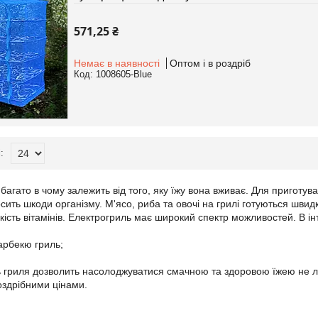
571,25 ₴
Немає в наявності
Оптом і в роздріб
1008605-Blue
багато в чому залежить від того, яку їжу вона вживає. Для приготув
сить шкоди організму. М'ясо, риба та овочі на грилі готуються швид
кість вітамінів. Електрогриль має широкий спектр можливостей. В і
арбекю гриль;
ь гриля дозволить насолоджуватися смачною та здоровою їжею не ли
оздрібними цінами.