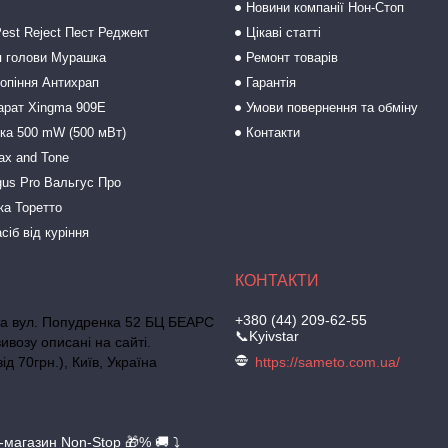
Новини компанії Нон-Стоп
est Reject Пест Реджект
Цікаві статті
 голови Мурашка
Ремонт товарів
ропіння Антихрап
Гарантія
арат Xingma 909Е
Умови повернення та обміну
зка 500 mW (500 мВт)
Контакти
ax and Tone
gus Pro Вальгус Про
ка Торетто
сіб від куріння
+380 (44) 209-62-55
ька вул. Попудренка 52 БЦ БЕАРС
📞Kyivstar
ивозу описані на сайті.
д 70грн.), Київ, Україна
https://sameto.com.ua/
т-магазин Non-Stop 🎁% 🚚 ⤵