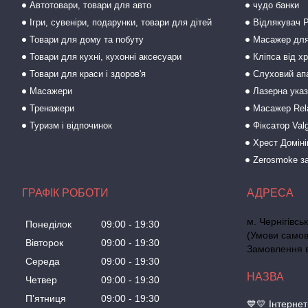
Автотовари, товари для авто
чудо банки
Ігри, сувеніри, подарунки, товари для дітей
Відлякувач P
Товари для дому та побуту
Масажер для
Товари для кухні, кухонні аксесуари
Кліпса від х
Товари для краси і здоров'я
Слуховий ап
Масажери
Лазерна ука
Тренажери
Масажер Rel
Туризм і відпочинок
Фіксатор Val
Хрест Доміні
Zerosmoke за
ГРАФІК РОБОТИ
м. Чернігівс
Понеділок
09:00
19:30
(Умови самов
Вівторок
09:00
19:30
Замовлення ві
Середа
09:00
19:30
Четвер
09:00
19:30
Пʼятниця
09:00
19:30
💙💛 Інтерне