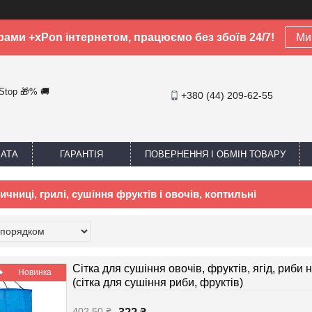
рами +xPon інтернетом, працюємо без збоїв 24/7!
Ми 
-Stop 🎁% 🚚
+380 (44) 209-62-55
ЛАТА
ГАРАНТІЯ
ПОВЕРНЕННЯ І ОБМІН ТОВАРУ
ниці, грилі, сушіння фруктів і овочів, коптильні
Сітка для сушіння овочів, фруктів, ягід, риби 
Новинка
(сітка для сушіння риби, фруктів)
402,50 ₴