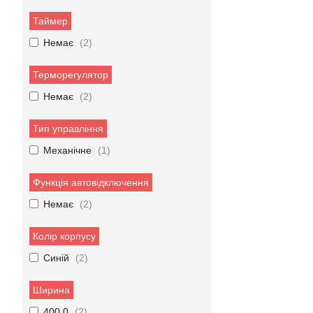
Таймер
Немає
2
Терморегулятор
Немає
2
Тип управління
Механічне
1
Функція автовідключення
Немає
2
Колір корпусу
Синій
2
Ширина
400.0
2