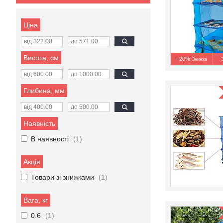
Ціна
Висота, см
–20%
Глибина, мм
Наявність
В наявності
1
Акція
Товари зі знижками
1
Вага, кг
0.6
1