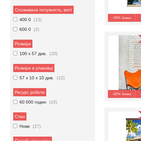
Споживана потужність, ватт
–20%
400.0
13
600.0
2
Розміри
100 х 57 див.
10
Розміри в упаковці
57 х 10 х 10 див.
12
Ресурс роботи
–20%
60 000 годин
10
Стан
Нове
27
Спосіб установки