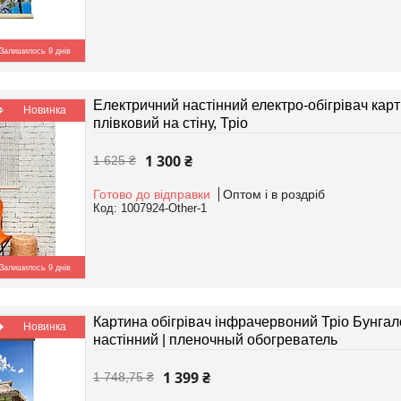
Залишилось 9 днів
Електричний настінний електро-обігрівач карт
Новинка
плівковий на стіну, Тріо
1 300 ₴
1 625 ₴
Готово до відправки
Оптом і в роздріб
1007924-Other-1
Залишилось 9 днів
Картина обігрівач інфрачервоний Тріо Бунгал
Новинка
настінний | пленочный обогреватель
1 399 ₴
1 748,75 ₴