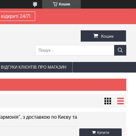
Кошик
відкриті 24/7!
Кошик
ВІДГУКИ КЛІЄНТІВ ПРО МАГАЗИН
армонія", з доставкою по Києву та
Купити