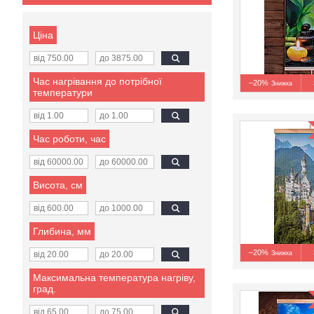
Ціна
Час нагрівання до потрібної
–20%
температури
Час роботи, час
Висота, см
Глибина, мм
–20%
Максимальна температура нагріву,
град.