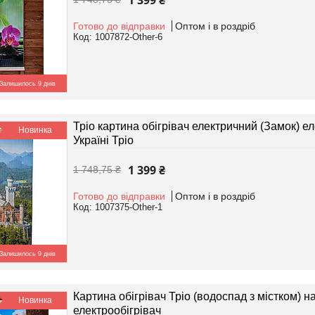
1 399 ₴
Готово до відправки
Оптом і в роздріб
1007872-Other-6
Залишилось 9 днів
Тріо картина обігрівач електричний (Замок) е
Новинка
Україні Тріо
1 399 ₴
1 748,75 ₴
Готово до відправки
Оптом і в роздріб
1007375-Other-1
Залишилось 9 днів
Картина обігрівач Тріо (водоспад з містком) 
Новинка
електрообігрівач