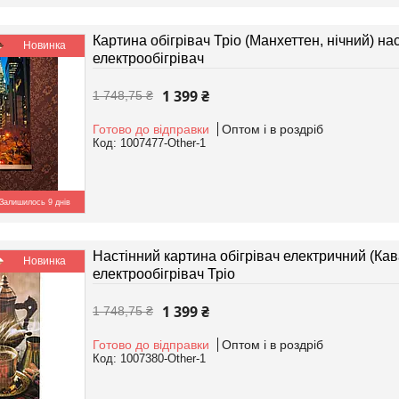
Картина обігрівач Тріо (Манхеттен, нічний) н
Новинка
електрообігрівач
1 399 ₴
1 748,75 ₴
Готово до відправки
Оптом і в роздріб
1007477-Other-1
Залишилось 9 днів
Настінний картина обігрівач електричний (Кав
Новинка
електрообігрівач Тріо
1 399 ₴
1 748,75 ₴
Готово до відправки
Оптом і в роздріб
1007380-Other-1