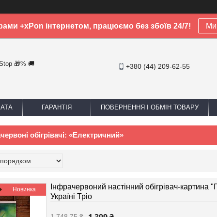
рами +xPon інтернетом, працюємо без збоїв 24/7!
Ми 
-Stop 🎁% 🚚
+380 (44) 209-62-55
ЛАТА
ГАРАНТІЯ
ПОВЕРНЕННЯ І ОБМІН ТОВАРУ
ачервоні обігрівачі: «Електричний»
Інфрачервоний настінний обігрівач-картина "Г
Новинка
Україні Тріо
1 748,75 ₴