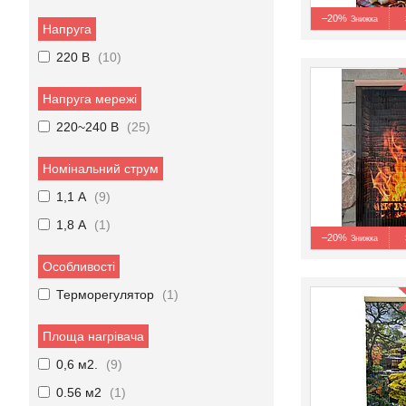
–20%
Напруга
220 В
10
Напруга мережі
220~240 В
25
Номінальний струм
1,1 А
9
1,8 А
1
–20%
Особливості
Терморегулятор
1
Площа нагрівача
0,6 м2.
9
0.56 м2
1