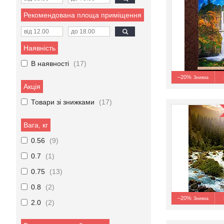
Рекомендована площа приміщення
Наявність
В наявності
17
–20%
Акція
Товари зі знижками
17
Вага, кг
0.56
9
0.7
1
0.75
13
0.8
2
–20%
2.0
2