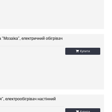
 "Мозаїка", електричний обігрівач
Купити
я", електрообігрівач настінний
Купити