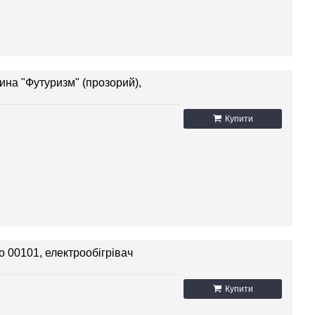
ина "Футуризм" (прозорий),
Купити
о 00101, електрообігрівач
Купити