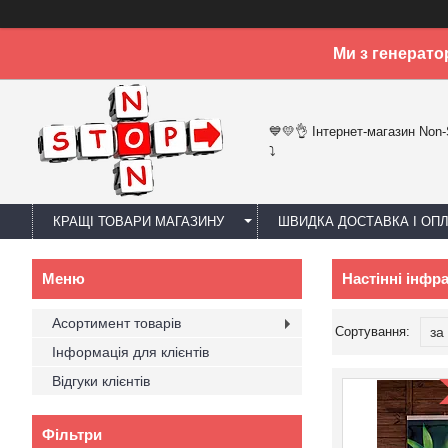
Ми з генерато
💙💛👌 Інтернет-магазин Non
⤵
КРАЩІ ТОВАРИ МАГАЗИНУ
ШВИДКА ДОСТАВКА І ОП
Настінні інфр
Асортимент товарів
Інформація для клієнтів
Відгуки клієнтів
Фільтри