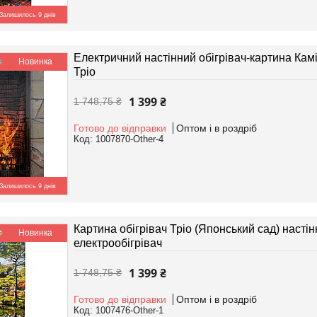
Залишилось 9 днів
Електричний настінний обігрівач-картина Камін
Новинка
Тріо
1 399 ₴
1 748,75 ₴
Готово до відправки
Оптом і в роздріб
1007870-Other-4
Залишилось 9 днів
Картина обігрівач Тріо (Японський сад) наст
Новинка
електрообігрівач
1 399 ₴
1 748,75 ₴
Готово до відправки
Оптом і в роздріб
1007476-Other-1