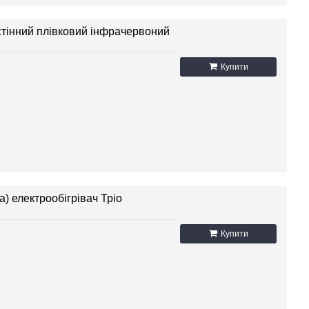
астінний плівковий інфрачервоний
Купити
а) електрообігрівач Тріо
Купити