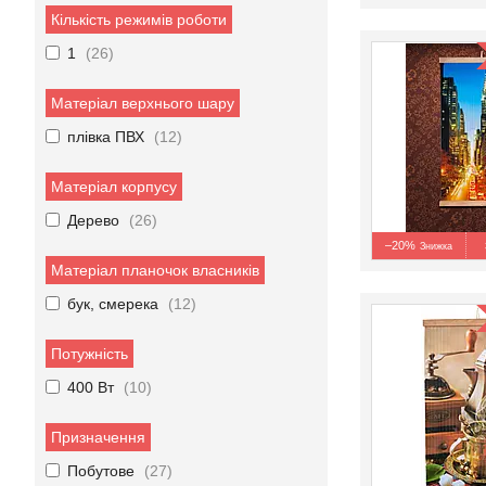
Кількість режимів роботи
1
26
Матеріал верхнього шару
плівка ПВХ
12
Матеріал корпусу
Дерево
26
–20%
Матеріал планочок власників
бук, смерека
12
Потужність
400 Вт
10
Призначення
Побутове
27