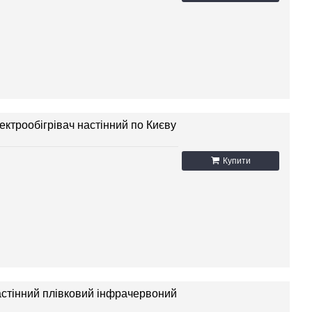
лектрообігрівач настінний по Києву
Купити
настінний плівковий інфрачервоний