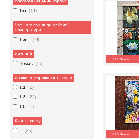
Вологозахищений корпус
Так
14
Час нагрівання до робочої
температури
1 хв.
10
Дисплей
–20%
Немає
17
Довжина мережевого шнура
1.1
2
1.3
22
1.5
1
Клас захисту
II
25
–20%