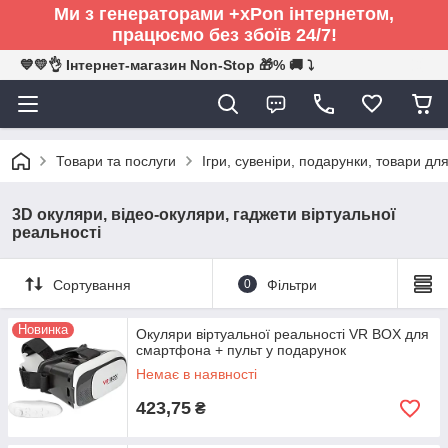
Ми з генераторами +xPon інтернетом,
працюємо без збоїв 24/7!
💙💛👌 Інтернет-магазин Non-Stop 🎁% 🚚 ⤵
Товари та послуги
Ігри, сувеніри, подарунки, товари для
3D окуляри, відео-окуляри, гаджети віртуальної
реальності
Сортування
0
Фільтри
Новинка
Окуляри віртуальної реальності VR BOX для
смартфона + пульт у подарунок
Немає в наявності
423,75
₴