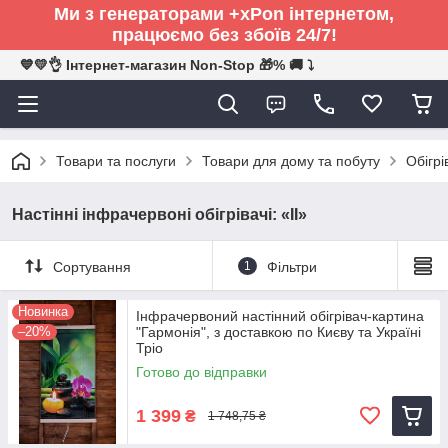
Ми з генераторами +xPon інтернетом,
працюємо без збоїв 24/7!
💙💛👌 Інтернет-магазин Non-Stop 🎁% 🚚 ⤵
Товари та послуги
Товари для дому та побуту
Обігрі
Настінні інфрачервоні обігрівачі: «II»
Сортування
1
Фільтри
Новинка
Інфрачервоний настінний обігрівач-картина
–20%
"Гармонія", з доставкою по Києву та Україні
Тріо
Готово до відправки
1 399
₴
1 748,75 ₴