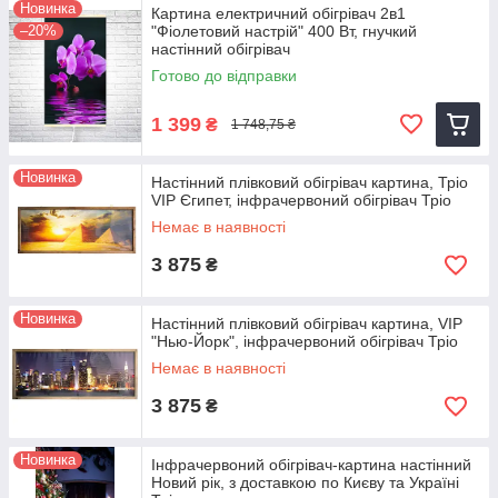
Новинка
Картина електричний обігрівач 2в1
–20%
"Фіолетовий настрій" 400 Вт, гнучкий
настінний обігрівач
Готово до відправки
1 399
₴
1 748,75 ₴
Новинка
Настінний плівковий обігрівач картина, Тріо
VIP Єгипет, інфрачервоний обігрівач Тріо
Немає в наявності
3 875
₴
Новинка
Настінний плівковий обігрівач картина, VIP
"Нью-Йорк", інфрачервоний обігрівач Тріо
Немає в наявності
3 875
₴
Новинка
Інфрачервоний обігрівач-картина настінний
Новий рік, з доставкою по Києву та Україні