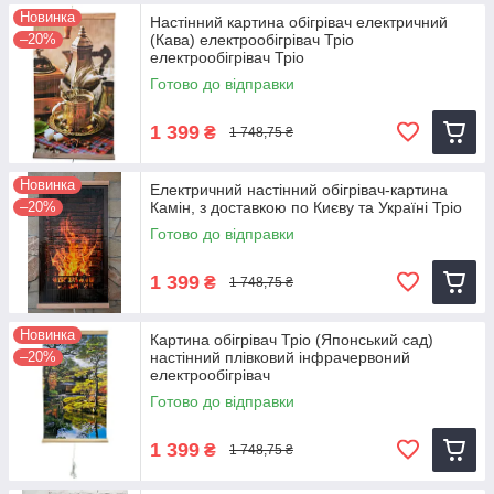
Новинка
Настінний картина обігрівач електричний
–20%
(Кава) електрообігрівач Тріо
електрообігрівач Тріо
Готово до відправки
1 399
₴
1 748,75 ₴
Новинка
Електричний настінний обігрівач-картина
–20%
Камін, з доставкою по Києву та Україні Тріо
Готово до відправки
1 399
₴
1 748,75 ₴
Новинка
Картина обігрівач Тріо (Японський сад)
–20%
настінний плівковий інфрачервоний
електрообігрівач
Готово до відправки
1 399
₴
1 748,75 ₴