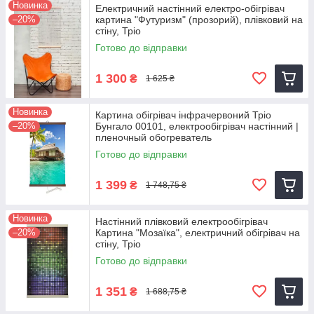
Новинка
Електричний настінний електро-обігрівач
–20%
картина "Футуризм" (прозорий), плівковий на
стіну, Тріо
Готово до відправки
1 300
₴
1 625 ₴
Новинка
Картина обігрівач інфрачервоний Тріо
–20%
Бунгало 00101, електрообігрівач настінний |
пленочный обогреватель
Готово до відправки
1 399
₴
1 748,75 ₴
Новинка
Настінний плівковий електрообігрівач
–20%
Картина "Мозаїка", електричний обігрівач на
стіну, Тріо
Готово до відправки
1 351
₴
1 688,75 ₴