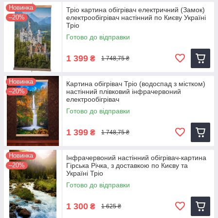
Новинка
Тріо картина обігрівач електричний (Замок)
–20%
електрообігрівач настінний по Києву Україні
Тріо
Готово до відправки
1 399
₴
1 748,75 ₴
Новинка
Картина обігрівач Тріо (водоспад з містком)
–20%
настінний плівковий інфрачервоний
електрообігрівач
Готово до відправки
1 399
₴
1 748,75 ₴
Новинка
Інфрачервоний настінний обігрівач-картина
–20%
Гірська Річка, з доставкою по Києву та
Україні Тріо
Готово до відправки
1 300
₴
1 625 ₴