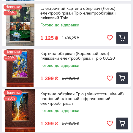
Новинка
Електричний картина обігрівач (Лотос)
–20%
електрообігрівач Тріо електрообігрівач
плівковий Тріо
Готово до відправки
1 125
₴
1 406,25 ₴
Новинка
Картина обігрівач (Кораловий риф)
–20%
плівковий електрообігрівач Тріо 00120
Готово до відправки
1 399
₴
1 748,75 ₴
Новинка
Картина обігрівач Тріо (Манхеттен, нічний)
–20%
настінний плівковий інфрачервоний
електрообігрівач
Готово до відправки
1 399
₴
1 748,75 ₴