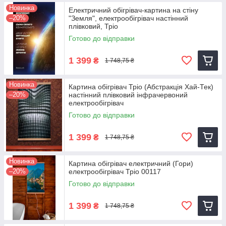
Новинка
Електричний обігрівач-картина на стіну
–20%
"Земля", електрообігрівач настінний
плівковий, Тріо
Готово до відправки
1 399
₴
1 748,75 ₴
Новинка
Картина обігрівач Тріо (Абстракція Хай-Тек)
–20%
настінний плівковий інфрачервоний
електрообігрівач
Готово до відправки
1 399
₴
1 748,75 ₴
Новинка
Картина обігрівач електричний (Гори)
–20%
електрообігрівач Тріо 00117
Готово до відправки
1 399
₴
1 748,75 ₴