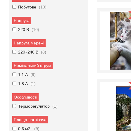
Побутове
10
Напруга
220 В
10
Напруга мережі
220~240 В
8
Номінальний струм
1,1 А
9
1,8 А
1
Особливості
Терморегулятор
1
Площа нагрівача
0,6 м2.
9