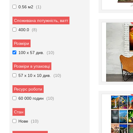
0.56 м2
1
Споживана потужність, ватт
400.0
8
Розміри
100 х 57 див.
10
Розміри в упаковці
57 х 10 х 10 див.
10
Ресурс роботи
60 000 годин
10
Стан
Нове
10