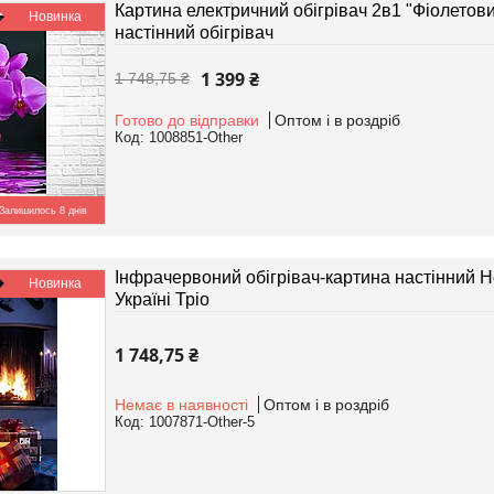
Картина електричний обігрівач 2в1 "Фіолетовий
Новинка
настінний обігрівач
1 399 ₴
1 748,75 ₴
Готово до відправки
Оптом і в роздріб
1008851-Other
Залишилось 8 днів
Інфрачервоний обігрівач-картина настінний Но
Новинка
Україні Тріо
1 748,75 ₴
Немає в наявності
Оптом і в роздріб
1007871-Other-5