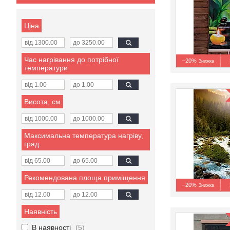
Ціна
Час нагрівання до потрібної
–20%
температури
Висота, см
Максимальна температура нагріву,
град.
Рекомендована площа приміщення
–20%
Наявність
В наявності
5