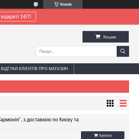
Кошик
відкриті 24/7!
Кошик
ВІДГУКИ КЛІЄНТІВ ПРО МАГАЗИН
армонія", з доставкою по Києву та
Купити