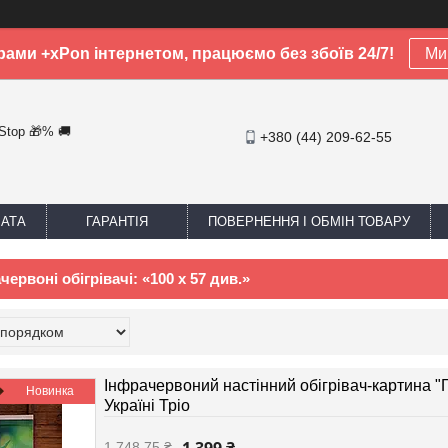
рами +xPon інтернетом, працюємо без збоїв 24/7!
Ми 
-Stop 🎁% 🚚
+380 (44) 209-62-55
ЛАТА
ГАРАНТІЯ
ПОВЕРНЕННЯ І ОБМІН ТОВАРУ
червоні обігрівачі: «100 х 57 див.»
Інфрачервоний настінний обігрівач-картина "Г
Новинка
Україні Тріо
1 748,75 ₴