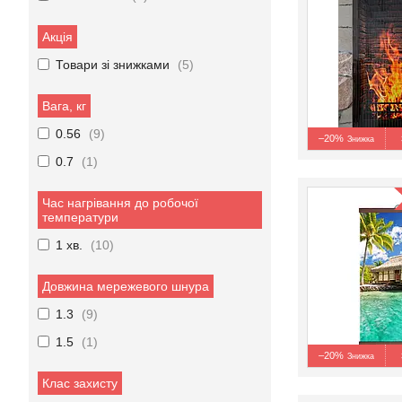
Акція
Товари зі знижками
5
Вага, кг
0.56
9
–20%
0.7
1
Час нагрівання до робочої
температури
1 хв.
10
Довжина мережевого шнура
1.3
9
1.5
1
–20%
Клас захисту