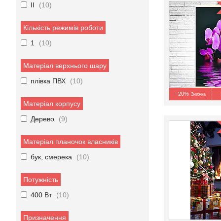
II
10
Кількість режимів роботи
1
10
Матеріал верхнього шару
плівка ПВХ
10
–20%
Матеріал корпусу
Дерево
9
Матеріал планочок власників
бук, смерека
10
Потужність
400 Вт
10
Призначення