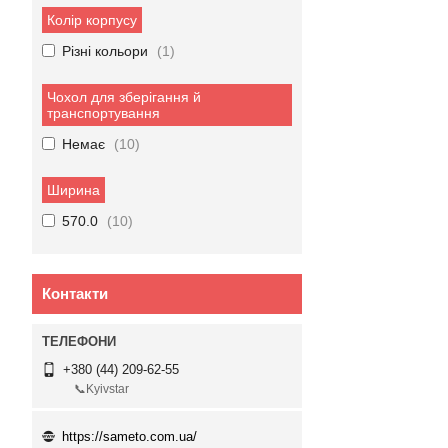
Колір корпусу
Різні кольори
1
Чохол для зберігання й
транспортування
Немає
10
Ширина
570.0
10
Контакти
+380 (44) 209-62-55
📞Kyivstar
https://sameto.com.ua/