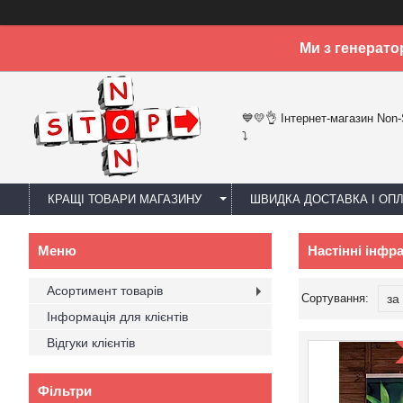
Ми з генерато
💙💛👌 Інтернет-магазин Non
⤵
КРАЩІ ТОВАРИ МАГАЗИНУ
ШВИДКА ДОСТАВКА І ОП
Настінні інфра
Асортимент товарів
Інформація для клієнтів
Відгуки клієнтів
Фільтри