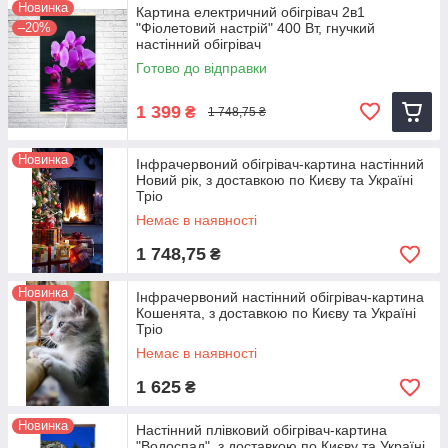
Новинка
Картина електричний обігрівач 2в1
–20%
"Фіолетовий настрій" 400 Вт, гнучкий
настінний обігрівач
Готово до відправки
1 399
₴
1 748,75 ₴
Новинка
Інфрачервоний обігрівач-картина настінний
Новий рік, з доставкою по Києву та Україні
Тріо
Немає в наявності
1 748,75
₴
Новинка
Інфрачервоний настінний обігрівач-картина
Кошенята, з доставкою по Києву та Україні
Тріо
Немає в наявності
1 625
₴
Новинка
Настінний плівковий обігрівач-картина
"Водоспад", з доставкою по Києву та Україні