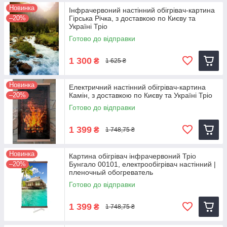
Новинка
Інфрачервоний настінний обігрівач-картина
–20%
Гірська Річка, з доставкою по Києву та
Україні Тріо
Готово до відправки
1 300
₴
1 625 ₴
Новинка
Електричний настінний обігрівач-картина
–20%
Камін, з доставкою по Києву та Україні Тріо
Готово до відправки
1 399
₴
1 748,75 ₴
Новинка
Картина обігрівач інфрачервоний Тріо
–20%
Бунгало 00101, електрообігрівач настінний |
пленочный обогреватель
Готово до відправки
1 399
₴
1 748,75 ₴