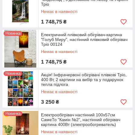
Тріо
Немає в наявності
1 748,75
₴
Новинка
Електричний плівковий обігрівач-картина
"Голуб Миру", настінний плівковий обігрівач
Тріо 00124
Немає в наявності
1 748,75
₴
Новинка
Акція! Інфрачервоні обігрівачі плівкові Тріо,
400 Вт, 2 картини на вибір та у подарунок
тепла підлога
Немає в наявності
3 250
₴
Новинка
Електрообігрівач настінний 100х57см
СамеТо "Камін №2", настінний обігрівач
картина 400Вт (электрообогреватель)
Немає в наявності