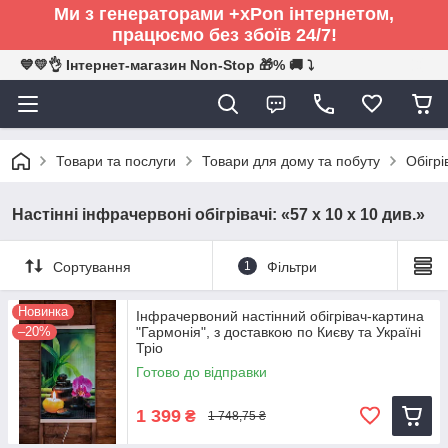
Ми з генераторами +xPon інтернетом,
працюємо без збоїв 24/7!
💙💛👌 Інтернет-магазин Non-Stop 🎁% 🚚 ⤵
Товари та послуги
Товари для дому та побуту
Обігрі
Настінні інфрачервоні обігрівачі: «57 х 10 х 10 див.»
Сортування
1
Фільтри
Новинка
Інфрачервоний настінний обігрівач-картина
–20%
"Гармонія", з доставкою по Києву та Україні
Тріо
Готово до відправки
1 399
₴
1 748,75 ₴