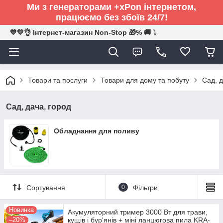
Ми з генераторами +xPon інтернетом,
працюємо без збоїв 24/7!
💙💛👌 Інтернет-магазин Non-Stop 🎁% 🚚 ⤵
Товари та послуги
Товари для дому та побуту
Сад, д
Сад, дача, город
Обладнання для поливу
Сортування
0
Фільтри
Новинка
Акумуляторний тример 3000 Вт для трави,
–20%
кущів і бур'янів + міні ланцюгова пила KRA-