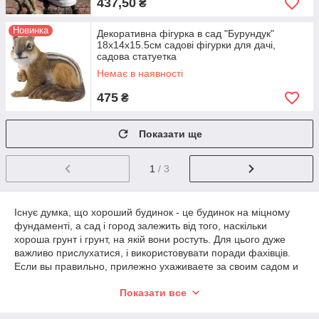
437,50
₴
Новинка
Декоративна фігурка в сад "Бурундук"
18х14х15.5см садові фігурки для дачі,
садова статуетка
Немає в наявності
475
₴
Показати ще
1
/ 3
Існує думка, що хороший будинок - це будинок на міцному
фундаменті, а сад і город залежить від того, наскільки
хороша грунт і грунт, на якій вони ростуть. Для цього дуже
важливо прислухатися, і використовувати поради фахівців.
Если вы правильно, прилежно ухаживаете за своим садом и
огородом, используете системы полива, пропалываете и
Показати все
прорываете сорняки, удобряете почву, то весной сад и
огород порадуют вас свежими овощами и фруктами, а самое