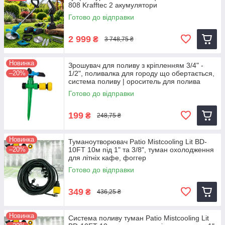
808 Krafftec 2 акумулятори
Готово до відправки
2 999
₴
3 748,75 ₴
Новинка
Зрошувач для поливу з кріпленням 3/4" -
–20%
1/2", поливалка для городу що обертається,
система поливу | ороситель для полива
Готово до відправки
199
₴
248,75 ₴
Новинка
Туманоутворювач Patio Mistcooling Lit BD-
–20%
10FT 10м під 1" та 3/8", туман охолодження
для літніх кафе, фоггер
Готово до відправки
349
₴
436,25 ₴
Новинка
Система поливу туман Patio Mistcooling Lit