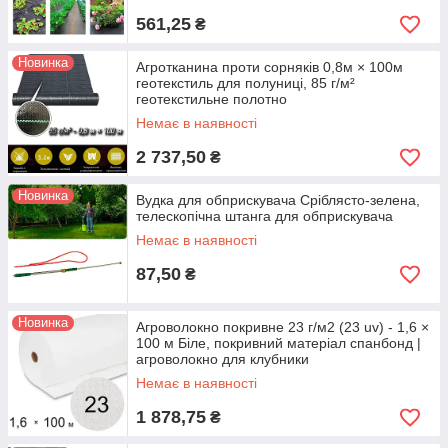
561,25
₴
Новинка
Агротканина проти сорняків 0,8м × 100м
геотекстиль для полуниці, 85 г/м²
геотекстильне полотно
Немає в наявності
2 737,50
₴
Новинка
Вудка для обприскувача Сріблясто-зелена,
телескопічна штанга для обприскувача
Немає в наявності
87,50
₴
Новинка
Агроволокно покривне 23 г/м2 (23 uv) - 1,6 ×
100 м Біле, покривний матеріал спанбонд |
агроволокно для клубники
Немає в наявності
1 878,75
₴