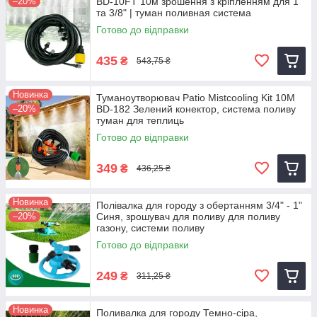
–20%
BD-10FT 10м зрошення з кріпленням для 1"
та 3/8" | туман поливная система
Готово до відправки
435
₴
543,75 ₴
Новинка
Туманоутворювач Patio Mistcooling Kit 10M
–20%
BD-182 Зелений конектор, система поливу
туман для теплиць
Готово до відправки
349
₴
436,25 ₴
Новинка
Полівалка для городу з обертанням 3/4" - 1"
–20%
Синя, зрошувач для поливу для поливу
газону, системи поливу
Готово до відправки
249
₴
311,25 ₴
Новинка
Поливалка для городу Темно-сіра,