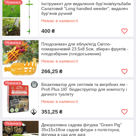
Новинка
Інструмент для видалення бур'янів/кульбаби
Салатовий "Long handled weeder", видаляч
бур'янів ручний
Немає в наявності
400
₴
Новинка
Плодознімач для яблук/ягід Світло-
помаранчевий 23.5х8.5см, збирач фруктів -
плодозбірник (плодосъемник)
Немає в наявності
266,25
₴
Новинка
Біоактиватор для септиків та вигрібних ям -
Profi Plus 1КГ біодеструктор для компосту і
дачного туалету
Немає в наявності
351,25
₴
Новинка
Декоративна садова фігурка "Green Pig"
35х15х18см садові фігури з полістоуна,
фігурка в сад для дачі