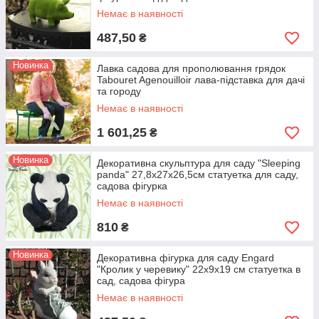
Немає в наявності
487,50
₴
Новинка
Лавка садова для прополювання грядок
Tabouret Agenouilloir лава-підставка для дачі
та городу
Немає в наявності
1 601,25
₴
Новинка
Декоративна скульптура для саду "Sleeping
panda" 27,8х27х26,5см статуетка для саду,
садова фігурка
Немає в наявності
810
₴
Новинка
Декоративна фігурка для саду Engard
"Кролик у черевику" 22х9х19 см статуетка в
сад, садова фігура
Немає в наявності