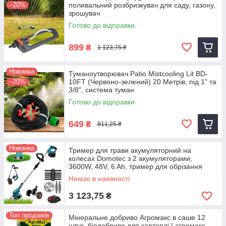
–20%
поливальний розбризкувач для саду, газону,
зрошувач
Готово до відправки
899
₴
1 123,75 ₴
Новинка
Туманоутворювач Patio Mistcooling Lit BD-
–20%
10FT (Червоно-зелений) 20 Метрів, під 1" та
3/8", система туман
Готово до відправки
649
₴
811,25 ₴
Новинка
Тример для трави акумуляторний на
колесах Domotec з 2 акумуляторами,
3600W, 48V, 6 Ah, тример для обрізання
кущів
Немає в наявності
3 123,75
₴
Топ продажів
Мінеральне добриво Агромакс в саше 12
штук, біодобриво для картоплі | агромакс