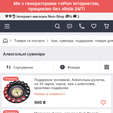
Ми з генераторами +xPon інтернетом,
працюємо без збоїв 24/7!
💙💛👌 Інтернет-магазин Non-Stop 🎁% 🚚 ⤵
Товари та послуги
Ігри, сувеніри, подарунки, товари для
Алкогольні сувеніри
Сортування
0
Фільтри
Новинка
Подарунок чоловікові, Алкогольна рулетка,
на 16 чарок, чорна, ігри з алкоголем,
креативні подарунки
Немає в наявності
900
₴
Новинка