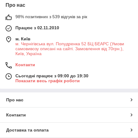
• крестики-нолики с рюмками;
Про нас
• строительная лопатка с рюмками.
Алко сувенир - это отличный подарок на день рождения,
98% позитивних з 539 відгуків за рік
новый год или даже просто так. Любая вечеринка станет еще
ярче и веселее, если принести алко-игры, особенно если это
Працює з 02.11.2010
мальчишник или девичник!
Купить сувениры можно оптом и в розницу, оплатив
м. Київ
карточкой или наличными. Доставка осуществляется по всей
м. Чернігівська вул. Попудренка 52 БЦ БЕАРС (Умови
самовивозу описані на сайті. Замовлення від 70грн.),
Украины.
Київ, Україна
Контакти
Сьогодні працює з 09:00 до 19:30
Показати весь графік роботи
Про нас
Контакти
Доставка та оплата