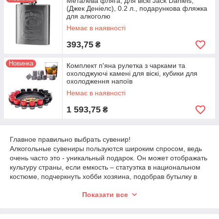
Металева фляга, для віскі Jack Daniels,
(Джек Деніелс), 0.2 л., подарункова фляжка
для алкоголю
Немає в наявності
393,75
₴
Новинка
Комплект п'яна рулетка з чарками та
охолоджуючі камені для віскі, кубики для
охолодження напоїв
Немає в наявності
1 593,75
₴
Главное правильно выбрать сувенир!
Алкогольные сувениры пользуются широким спросом, ведь
очень часто это - уникальный подарок. Он может отображать
культуру страны, если емкость – статуэтка в национальном
костюме, подчеркнуть хобби хозяина, подобрав бутылку в
виде шпаги ли рулетки. Интернет магазин сувениров
Показати все
поможет решить вопрос выбора подарка и предлагает:
• «пьяную» рулетку с рюмками;
• шахматы с рюмками;