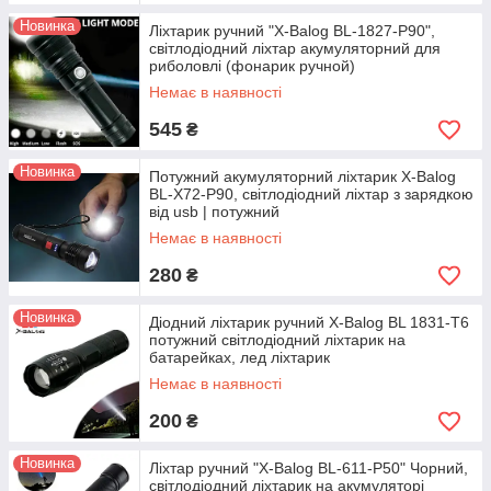
Новинка
Ліхтарик ручний "X-Balog BL-1827-P90",
світлодіодний ліхтар акумуляторний для
риболовлі (фонарик ручной)
Немає в наявності
545
₴
Новинка
Потужний акумуляторний ліхтарик X-Balog
BL-X72-P90, світлодіодний ліхтар з зарядкою
від usb | потужний
Немає в наявності
280
₴
Новинка
Діодний ліхтарик ручний X-Balog BL 1831-T6
потужний світлодіодний ліхтарик на
батарейках, лед ліхтарик
Немає в наявності
200
₴
Новинка
Ліхтар ручний "X-Balog BL-611-P50" Чорний,
світлодіодний ліхтарик на акумуляторі