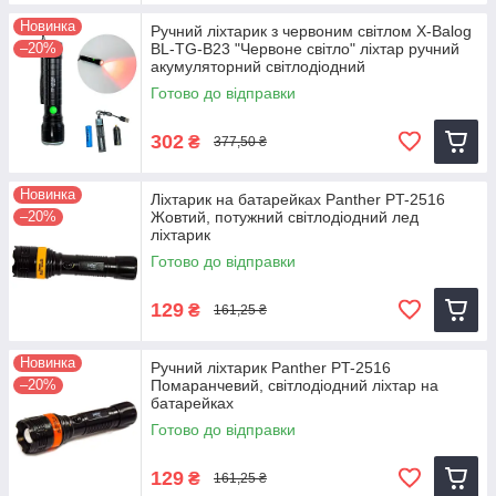
Новинка
Ручний ліхтарик з червоним світлом X-Balog
–20%
BL-TG-B23 "Червоне світло" ліхтар ручний
акумуляторний світлодіодний
Готово до відправки
302
₴
377,50 ₴
Новинка
Ліхтарик на батарейках Panther PT-2516
–20%
Жовтий, потужний світлодіодний лед
ліхтарик
Готово до відправки
129
₴
161,25 ₴
Новинка
Ручний ліхтарик Panther PT-2516
–20%
Помаранчевий, світлодіодний ліхтар на
батарейках
Готово до відправки
129
₴
161,25 ₴