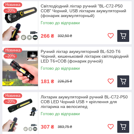
Новинка
Світлодіодний ліхтар ручний "BL-C72-P50
–20%
COB" Чорний, USB ліхтарик акумуляторний
(фонарик аккумуляторный)
Готово до відправки
266
₴
332,50 ₴
Новинка
Ручний ліхтар акумуляторний BL-520-T6
–20%
Чорний, кишеньковий ліхтарик світлодіодний
LED T6+COB (фонарик ручной)
Готово до відправки
181
₴
226,25 ₴
Новинка
Ліхтарик акумуляторний ручний BL-C72-P50
–20%
COB LED Чорний USB + кріплення для
ліхтарика на велосипед
Готово до відправки
307
₴
383,75 ₴