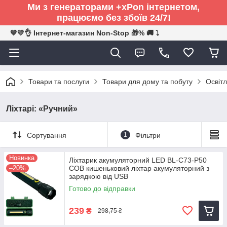
Ми з генераторами +xPon інтернетом,
працюємо без збоїв 24/7!
💙💛👌 Інтернет-магазин Non-Stop 🎁% 🚚 ⤵
Товари та послуги
Товари для дому та побуту
Освітл
Ліхтарі: «Ручний»
Сортування
1
Фільтри
Новинка
Ліхтарик акумуляторний LED BL-C73-P50
–20%
COB кишеньковий ліхтар акумуляторний з
зарядкою від USB
Готово до відправки
239
₴
298,75 ₴