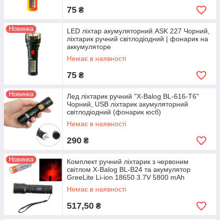
75
₴
Новинка
LED ліхтар акумуляторний ASK 227 Чорний,
ліхтарик ручний світлодіодний | фонарик на
аккумуляторе
Немає в наявності
75
₴
Новинка
Лед ліхтарик ручний "X-Balog BL-616-T6"
Чорний, USB ліхтарик акумуляторний
світлодіодний (фонарик юсб)
Немає в наявності
290
₴
Новинка
Комплект ручний ліхтарик з червоним
світлом X-Balog BL-B24 та акумулятор
GreeLite Li-ion 18650 3.7V 5800 mAh
Немає в наявності
517,50
₴