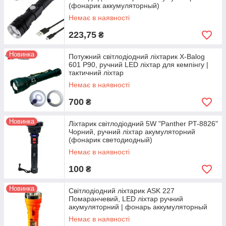
(фонарик аккумуляторный)
Немає в наявності
223,75
₴
Новинка
Потужний світлодіодний ліхтарик X-Balog
601 P90, ручний LED ліхтар для кемпінгу |
тактичний ліхтар
Немає в наявності
700
₴
Новинка
Ліхтарик світлодіодний 5W "Panther PT-8826"
Чорний, ручний ліхтар акумуляторний
(фонарик светодиодный)
Немає в наявності
100
₴
Новинка
Світлодіодний ліхтарик ASK 227
Помаранчевий, LED ліхтар ручний
акумуляторний | фонарь аккумуляторный
светодиодный мощный
Немає в наявності