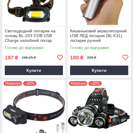
Світлодіодний ліхтарик на
Кишеньковий акумуляторний
голову BL-203 COB USB
USB ЛЕД ліхтарик (BL K31)
Charge налобний ліхтар
ліхтарик ручний
акумуляторний | фонарик
світлодіодний на акумуляторі
Готово до відправки
Готово до відправки
налобный
з ЮСБ
197
180
₴
₴
246,25 ₴
225 ₴
Купити
Купити
Новинка
–20%
Новинка
–20%