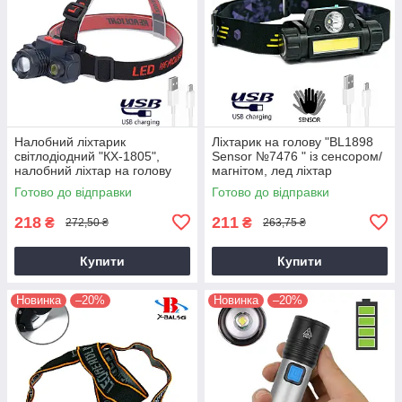
Налобний ліхтарик
Ліхтарик на голову "BL1898
світлодіодний "КХ-1805",
Sensor №7476 " із сенсором/
налобний ліхтар на голову
магнітом, лед ліхтар
акумуляторний (налобный
налобний (налобный
Готово до відправки
Готово до відправки
фонарь)
фонарь)
218
211
₴
₴
272,50 ₴
263,75 ₴
Купити
Купити
Новинка
–20%
Новинка
–20%