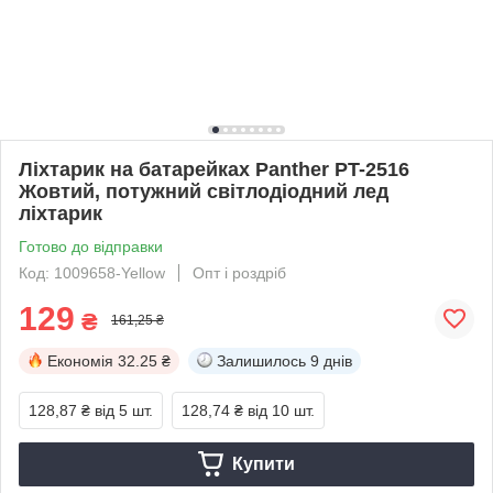
Ліхтарик на батарейках Panther PT-2516
Жовтий, потужний світлодіодний лед
ліхтарик
Готово до відправки
Код: 1009658-Yellow
Опт і роздріб
129
₴
161,25 ₴
Економія
32.25 ₴
Залишилось
9 днів
128,87 ₴
від 5 шт.
128,74 ₴
від 10 шт.
Купити