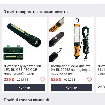
З цим товаром також замовляють
Ліхтарик акумуляторний
Лампа переноска для сто
Ліхт
LED BL-C73-P50 COB
9м BL 9096S світлодіодна
611-
кишеньковий ліхтар
переноска для
світ
акумуляторний з
автосервиса 220В,
акум
239
525
₴
₴
298,75 ₴
656,25 ₴
зарядкою від USB
інспекційне світло для сто
акку
223
Купити
Купити
Подібні товари компанії