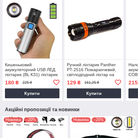
Кишеньковий
Ручний ліхтарик Panther
Нало
акумуляторний USB ЛЕД
PT-2516 Помаранчевий,
акум
ліхтарик (BL K31) ліхтарик
світлодіодний ліхтар на
COB+
ручний світлодіодний на
батарейках
ліхт
180
129
215
₴
₴
225 ₴
161,25 ₴
акумуляторі з ЮСБ
(на
Купити
Купити
Акційні пропозиції та новинки
Новинка
–20%
Новинка
–20%