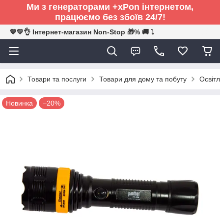
Ми з генераторами +xPon інтернетом,
працюємо без збоїв 24/7!
💙💛👌 Інтернет-магазин Non-Stop 🎁% 🚚 ⤵
Товари та послуги
Товари для дому та побуту
Освітл
Новинка
–20%