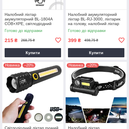
Налобний ліхтар
Налобний акумуляторний
акумуляторний BL-1804A
ліхтар BL-RJ-3000, ліхтарик
COB+XPE, світлодіодний
на голову, налобний ліхтар
ліхтарик на голову Чорний
для риболовлі
Готово до відправки
Готово до відправки
(налобный фонарь)
215
399
₴
₴
268,75 ₴
498,75 ₴
Купити
Купити
Новинка
–20%
Новинка
–20%
Світлодіодний ліхтар ручний
Налобний ліхтар