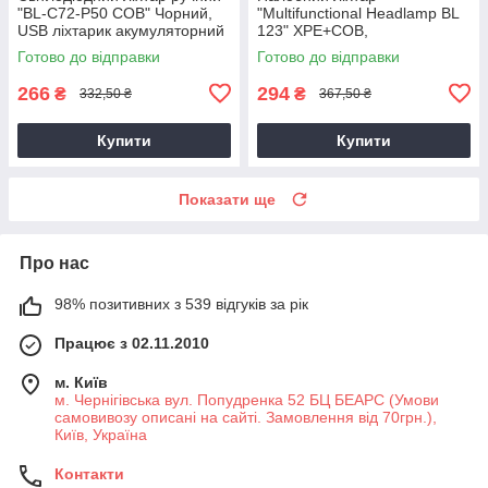
"BL-C72-P50 COB" Чорний,
"Multifunctional Headlamp BL
USB ліхтарик акумуляторний
123" XPE+COB,
(фонарик аккумуляторный)
акумуляторний ліхтарик на
Готово до відправки
Готово до відправки
лоб світлодіодний
266
294
₴
₴
332,50 ₴
367,50 ₴
Купити
Купити
Показати ще
Про нас
98% позитивних з 539 відгуків за рік
Працює з 02.11.2010
м. Київ
м. Чернігівська вул. Попудренка 52 БЦ БЕАРС (Умови
самовивозу описані на сайті. Замовлення від 70грн.),
Київ, Україна
Контакти