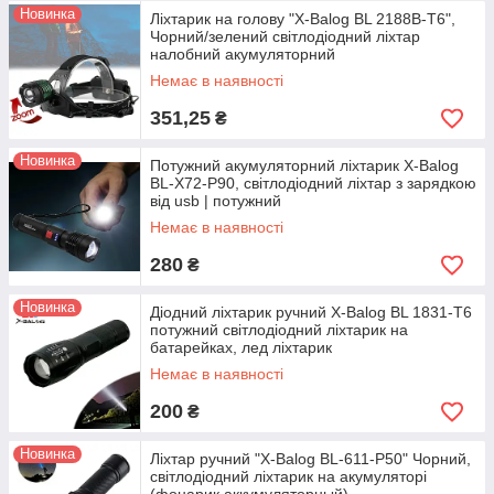
Новинка
Ліхтарик на голову "X-Balog BL 2188B-T6",
Чорний/зелений світлодіодний ліхтар
налобний акумуляторний
Немає в наявності
351,25
₴
Новинка
Потужний акумуляторний ліхтарик X-Balog
BL-X72-P90, світлодіодний ліхтар з зарядкою
від usb | потужний
Немає в наявності
280
₴
Новинка
Діодний ліхтарик ручний X-Balog BL 1831-T6
потужний світлодіодний ліхтарик на
батарейках, лед ліхтарик
Немає в наявності
200
₴
Новинка
Ліхтар ручний "X-Balog BL-611-P50" Чорний,
світлодіодний ліхтарик на акумуляторі