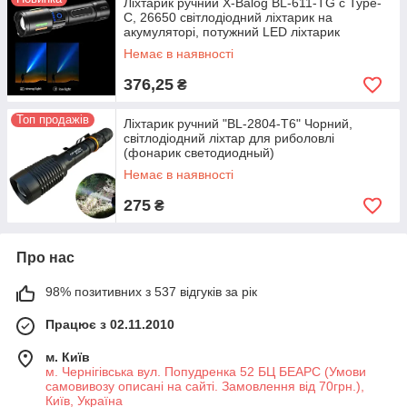
Ліхтарик ручний X-Balog BL-611-TG с Type-
C, 26650 світлодіодний ліхтарик на
акумуляторі, потужний LED ліхтарик
Немає в наявності
376,25
₴
Топ продажів
Ліхтарик ручний "BL-2804-T6" Чорний,
світлодіодний ліхтар для риболовлі
(фонарик светодиодный)
Немає в наявності
275
₴
Про нас
98% позитивних з 537 відгуків за рік
Працює з 02.11.2010
м. Київ
м. Чернігівська вул. Попудренка 52 БЦ БЕАРС (Умови
самовивозу описані на сайті. Замовлення від 70грн.),
Київ, Україна