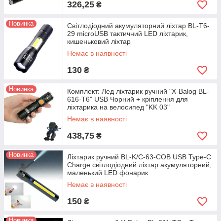
326,25
₴
Новинка
Світлодіодний акумуляторний ліхтар BL-T6-
29 microUSB тактичний LED ліхтарик,
кишеньковий ліхтар
Немає в наявності
130
₴
Новинка
Комплект: Лед ліхтарик ручний "X-Balog BL-
616-T6" USB Чорний + кріплення для
ліхтарика на велосипед "KK 03"
Немає в наявності
438,75
₴
Новинка
Ліхтарик ручний BL-K/C-63-COB USB Type-C
Charge світлодіодний ліхтар акумуляторний,
маленький LED фонарик
Немає в наявності
150
₴
Новинка