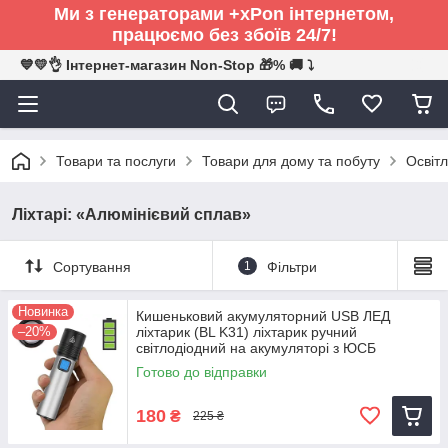
Ми з генераторами +xPon інтернетом,
працюємо без збоїв 24/7!
💙💛👌 Інтернет-магазин Non-Stop 🎁% 🚚 ⤵
Товари та послуги
Товари для дому та побуту
Освітл
Ліхтарі: «Алюмінієвий сплав»
Сортування
1
Фільтри
Новинка
Кишеньковий акумуляторний USB ЛЕД
–20%
ліхтарик (BL K31) ліхтарик ручний
світлодіодний на акумуляторі з ЮСБ
Готово до відправки
180
₴
225 ₴