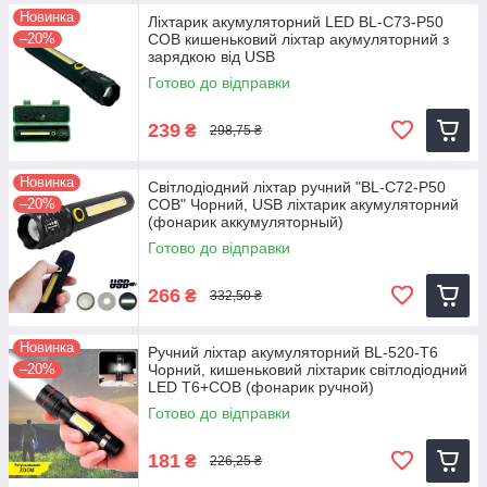
Новинка
Ліхтарик акумуляторний LED BL-C73-P50
–20%
COB кишеньковий ліхтар акумуляторний з
зарядкою від USB
Готово до відправки
239
₴
298,75 ₴
Новинка
Світлодіодний ліхтар ручний "BL-C72-P50
–20%
COB" Чорний, USB ліхтарик акумуляторний
(фонарик аккумуляторный)
Готово до відправки
266
₴
332,50 ₴
Новинка
Ручний ліхтар акумуляторний BL-520-T6
–20%
Чорний, кишеньковий ліхтарик світлодіодний
LED T6+COB (фонарик ручной)
Готово до відправки
181
₴
226,25 ₴