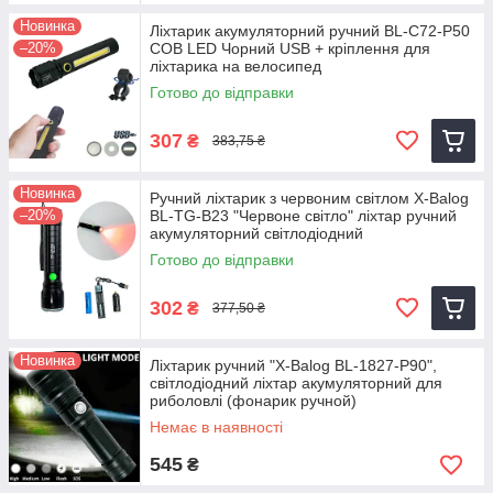
Новинка
Ліхтарик акумуляторний ручний BL-C72-P50
–20%
COB LED Чорний USB + кріплення для
ліхтарика на велосипед
Готово до відправки
307
₴
383,75 ₴
Новинка
Ручний ліхтарик з червоним світлом X-Balog
–20%
BL-TG-B23 "Червоне світло" ліхтар ручний
акумуляторний світлодіодний
Готово до відправки
302
₴
377,50 ₴
Новинка
Ліхтарик ручний "X-Balog BL-1827-P90",
світлодіодний ліхтар акумуляторний для
риболовлі (фонарик ручной)
Немає в наявності
545
₴