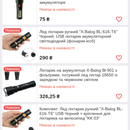
аккумуляторе
Немає в наявності
75
₴
Новинка
Лед ліхтарик ручний "X-Balog BL-616-T6"
Чорний, USB ліхтарик акумуляторний
світлодіодний (фонарик юсб)
Немає в наявності
290
₴
Новинка
Ліхтарик на акумуляторі X-Balog Bl-901 з
фільтрами, потужний лед ліхтар 18650 із
зарядкою та червоним світлом
Немає в наявності
326,25
₴
Новинка
Комплект: Лед ліхтарик ручний "X-Balog BL-
616-T6" USB Чорний + кріплення для
ліхтарика на велосипед "KK 03"
Немає в наявності