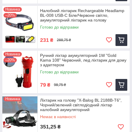
Новинка
Налобний ліхтарик Rechargeable Headlamp
–20%
BL-008 USB-C Біле/Червоне світло,
акумуляторний ліхтарик на голову
Готово до відправки
231
₴
288,75 ₴
Новинка
Ручний ліхтар акумуляторний 1W "Gold
–20%
Kama 108" Червоний, лед ліхтарик для дому
з адаптером
Готово до відправки
79
₴
98,75 ₴
Новинка
Ліхтарик на голову "X-Balog BL 2188B-T6",
Чорний/зелений світлодіодний ліхтар
налобний акумуляторний
Немає в наявності
351,25
₴