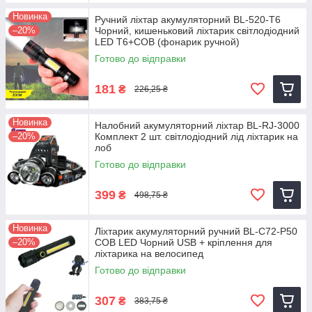
Новинка
Ручний ліхтар акумуляторний BL-520-T6
–20%
Чорний, кишеньковий ліхтарик світлодіодний
LED T6+COB (фонарик ручной)
Готово до відправки
181
₴
226,25 ₴
Новинка
Налобний акумуляторний ліхтар BL-RJ-3000
–20%
Комплект 2 шт. світлодіодний лід ліхтарик на
лоб
Готово до відправки
399
₴
498,75 ₴
Новинка
Ліхтарик акумуляторний ручний BL-C72-P50
–20%
COB LED Чорний USB + кріплення для
ліхтарика на велосипед
Готово до відправки
307
₴
383,75 ₴