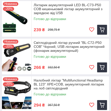
Новинка
Ліхтарик акумуляторний LED BL-C73-P50
–20%
COB кишеньковий ліхтар акумуляторний з
зарядкою від USB
Готово до відправки
239
₴
298,75 ₴
Новинка
Світлодіодний ліхтар ручний "BL-C72-P50
–20%
COB" Чорний, USB ліхтарик акумуляторний
(фонарик аккумуляторный)
Готово до відправки
266
₴
332,50 ₴
Новинка
Налобний ліхтар "Multifunctional Headlamp
–20%
BL 123" XPE+COB, акумуляторний ліхтарик
на лоб світлодіодний
Готово до відправки
294
₴
367,50 ₴