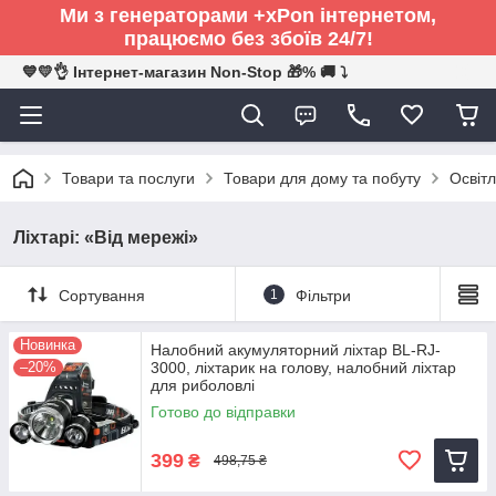
Ми з генераторами +xPon інтернетом,
працюємо без збоїв 24/7!
💙💛👌 Інтернет-магазин Non-Stop 🎁% 🚚 ⤵
Товари та послуги
Товари для дому та побуту
Освітл
Ліхтарі: «Від мережі»
Сортування
1
Фільтри
Новинка
Налобний акумуляторний ліхтар BL-RJ-
–20%
3000, ліхтарик на голову, налобний ліхтар
для риболовлі
Готово до відправки
399
₴
498,75 ₴