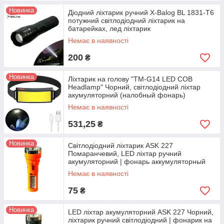
Новинка
Діодний ліхтарик ручний X-Balog BL 1831-T6
потужний світлодіодний ліхтарик на
батарейках, лед ліхтарик
Немає в наявності
200
₴
Новинка
Ліхтарик на голову "TM-G14 LED COB
Headlamp" Чорний, світлодіодний ліхтар
акумуляторний (налобный фонарь)
Немає в наявності
531,25
₴
Новинка
Світлодіодний ліхтарик ASK 227
Помаранчевий, LED ліхтар ручний
акумуляторний | фонарь аккумуляторный
светодиодный мощный
Немає в наявності
75
₴
Новинка
LED ліхтар акумуляторний ASK 227 Чорний,
ліхтарик ручний світлодіодний | фонарик на