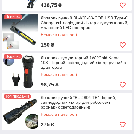
438,75
₴
Новинка
Ліхтарик ручний BL-K/C-63-COB USB Type-C
Charge світлодіодний ліхтар акумуляторний,
маленький LED фонарик
Немає в наявності
150
₴
Новинка
Ліхтарик акумуляторний 1W "Gold Kama
108" Чорний, світлодіодний ліхтар ручний з
адаптером
Немає в наявності
98,75
₴
Топ продажів
Ліхтарик ручний "BL-2804-T6" Чорний,
світлодіодний ліхтар для риболовлі
(фонарик светодиодный)
Немає в наявності
275
₴