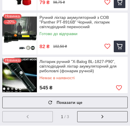
79
₴
98,75 ₴
Новинка
Ручний ліхтар акумуляторний з COB
–20%
"Panther PT-8916B" Чорний, ліхтарик
світлодіодний переносний
Готово до відправки
82
₴
102,50 ₴
Новинка
Ліхтарик ручний "X-Balog BL-1827-P90",
світлодіодний ліхтар акумуляторний для
риболовлі (фонарик ручной)
Немає в наявності
545
₴
Показати ще
1
/ 3