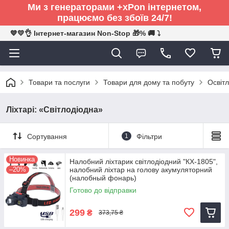
Ми з генераторами +xPon інтернетом,
працюємо без збоїв 24/7!
💙💛👌 Інтернет-магазин Non-Stop 🎁% 🚚 ⤵
Товари та послуги
Товари для дому та побуту
Освітл
Ліхтарі: «Світлодіодна»
Сортування
1
Фільтри
Новинка
Налобний ліхтарик світлодіодний "КХ-1805",
–20%
налобний ліхтар на голову акумуляторний
(налобный фонарь)
Готово до відправки
299
₴
373,75 ₴