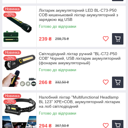
Новинка
Ліхтарик акумуляторний LED BL-C73-P50
–20%
COB кишеньковий ліхтар акумуляторний з
зарядкою від USB
Готово до відправки
239
₴
298,75 ₴
Новинка
Світлодіодний ліхтар ручний "BL-C72-P50
–20%
COB" Чорний, USB ліхтарик акумуляторний
(фонарик аккумуляторный)
Готово до відправки
266
₴
332,50 ₴
Новинка
Налобний ліхтар "Multifunctional Headlamp
–20%
BL 123" XPE+COB, акумуляторний ліхтарик
на лоб світлодіодний
Готово до відправки
294
₴
367,50 ₴