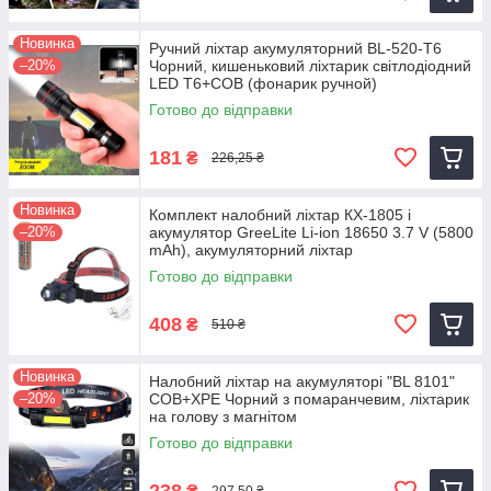
Новинка
Ручний ліхтар акумуляторний BL-520-T6
–20%
Чорний, кишеньковий ліхтарик світлодіодний
LED T6+COB (фонарик ручной)
Готово до відправки
181
₴
226,25 ₴
Новинка
Комплект налобний ліхтар КХ-1805 і
–20%
акумулятор GreeLite Li-ion 18650 3.7 V (5800
mAh), акумуляторний ліхтар
Готово до відправки
408
₴
510 ₴
Новинка
Налобний ліхтар на акумуляторі "BL 8101"
–20%
COB+XPE Чорний з помаранчевим, ліхтарик
на голову з магнітом
Готово до відправки
238