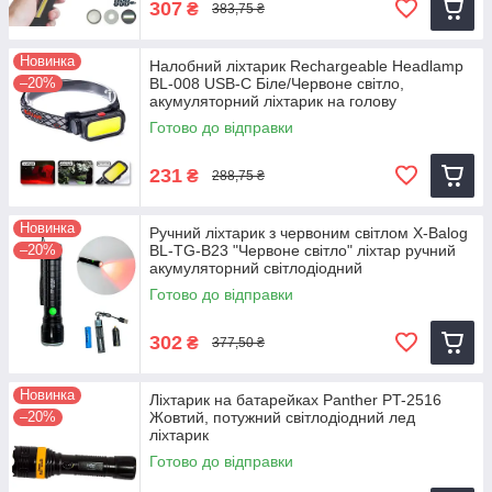
307
₴
383,75 ₴
Новинка
Налобний ліхтарик Rechargeable Headlamp
–20%
BL-008 USB-C Біле/Червоне світло,
акумуляторний ліхтарик на голову
Готово до відправки
231
₴
288,75 ₴
Новинка
Ручний ліхтарик з червоним світлом X-Balog
–20%
BL-TG-B23 "Червоне світло" ліхтар ручний
акумуляторний світлодіодний
Готово до відправки
302
₴
377,50 ₴
Новинка
Ліхтарик на батарейках Panther PT-2516
–20%
Жовтий, потужний світлодіодний лед
ліхтарик
Готово до відправки