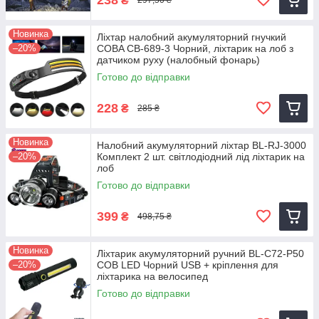
₴
297,50 ₴
Новинка
Ліхтар налобний акумуляторний гнучкий
–20%
COBA CB-689-3 Чорний, ліхтарик на лоб з
датчиком руху (налобный фонарь)
Готово до відправки
228
₴
285 ₴
Новинка
Налобний акумуляторний ліхтар BL-RJ-3000
–20%
Комплект 2 шт. світлодіодний лід ліхтарик на
лоб
Готово до відправки
399
₴
498,75 ₴
Новинка
Ліхтарик акумуляторний ручний BL-C72-P50
–20%
COB LED Чорний USB + кріплення для
ліхтарика на велосипед
Готово до відправки