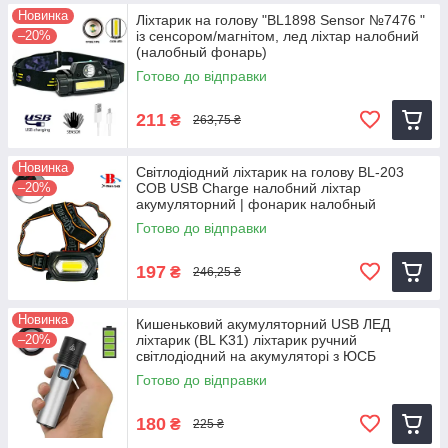
Новинка
Ліхтарик на голову "BL1898 Sensor №7476 "
–20%
із сенсором/магнітом, лед ліхтар налобний
(налобный фонарь)
Готово до відправки
211
₴
263,75 ₴
Новинка
Світлодіодний ліхтарик на голову BL-203
–20%
COB USB Charge налобний ліхтар
акумуляторний | фонарик налобный
Готово до відправки
197
₴
246,25 ₴
Новинка
Кишеньковий акумуляторний USB ЛЕД
–20%
ліхтарик (BL K31) ліхтарик ручний
світлодіодний на акумуляторі з ЮСБ
Готово до відправки
180
₴
225 ₴