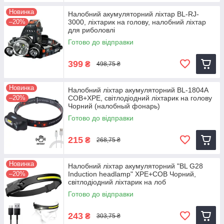
Новинка
Налобний акумуляторний ліхтар BL-RJ-
–20%
3000, ліхтарик на голову, налобний ліхтар
для риболовлі
Готово до відправки
399
₴
498,75 ₴
Новинка
Налобний ліхтар акумуляторний BL-1804A
–20%
COB+XPE, світлодіодний ліхтарик на голову
Чорний (налобный фонарь)
Готово до відправки
215
₴
268,75 ₴
Новинка
Налобний ліхтар акумуляторний "BL G28
–20%
Induction headlamp" XPE+COB Чорний,
світлодіодний ліхтарик на лоб
Готово до відправки
243
₴
303,75 ₴