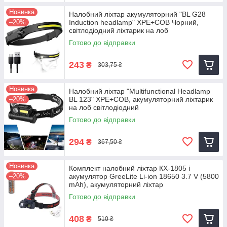
Новинка
Налобний ліхтар акумуляторний "BL G28
–20%
Induction headlamp" XPE+COB Чорний,
світлодіодний ліхтарик на лоб
Готово до відправки
243
₴
303,75 ₴
Новинка
Налобний ліхтар "Multifunctional Headlamp
–20%
BL 123" XPE+COB, акумуляторний ліхтарик
на лоб світлодіодний
Готово до відправки
294
₴
367,50 ₴
Новинка
Комплект налобний ліхтар КХ-1805 і
–20%
акумулятор GreeLite Li-ion 18650 3.7 V (5800
mAh), акумуляторний ліхтар
Готово до відправки
408
₴
510 ₴