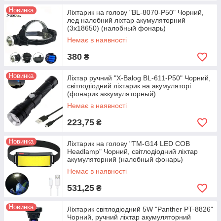
Новинка
Ліхтарик на голову "BL-8070-P50" Чорний,
лед налобний ліхтар акумуляторний
(3х18650) (налобный фонарь)
Немає в наявності
380
₴
Новинка
Ліхтар ручний "X-Balog BL-611-P50" Чорний,
світлодіодний ліхтарик на акумуляторі
(фонарик аккумуляторный)
Немає в наявності
223,75
₴
Новинка
Ліхтарик на голову "TM-G14 LED COB
Headlamp" Чорний, світлодіодний ліхтар
акумуляторний (налобный фонарь)
Немає в наявності
531,25
₴
Новинка
Ліхтарик світлодіодний 5W "Panther PT-8826"
Чорний, ручний ліхтар акумуляторний