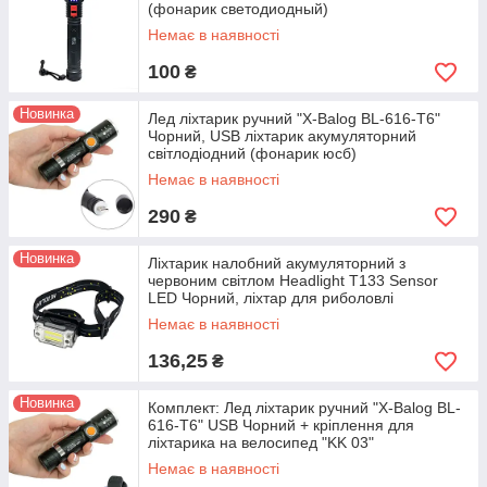
(фонарик светодиодный)
Немає в наявності
100
₴
Новинка
Лед ліхтарик ручний "X-Balog BL-616-T6"
Чорний, USB ліхтарик акумуляторний
світлодіодний (фонарик юсб)
Немає в наявності
290
₴
Новинка
Ліхтарик налобний акумуляторний з
червоним світлом Headlight T133 Sensor
LED Чорний, ліхтар для риболовлі
Немає в наявності
136,25
₴
Новинка
Комплект: Лед ліхтарик ручний "X-Balog BL-
616-T6" USB Чорний + кріплення для
ліхтарика на велосипед "KK 03"
Немає в наявності