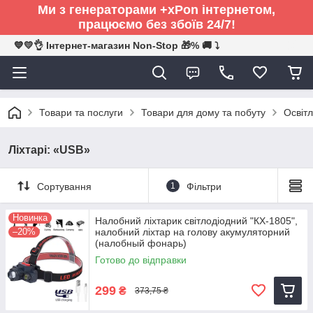
Ми з генераторами +xPon інтернетом,
працюємо без збоїв 24/7!
💙💛👌 Інтернет-магазин Non-Stop 🎁% 🚚 ⤵
Товари та послуги
Товари для дому та побуту
Освітл
Ліхтарі: «USB»
Сортування
1
Фільтри
Новинка
Налобний ліхтарик світлодіодний "КХ-1805",
–20%
налобний ліхтар на голову акумуляторний
(налобный фонарь)
Готово до відправки
299
₴
373,75 ₴