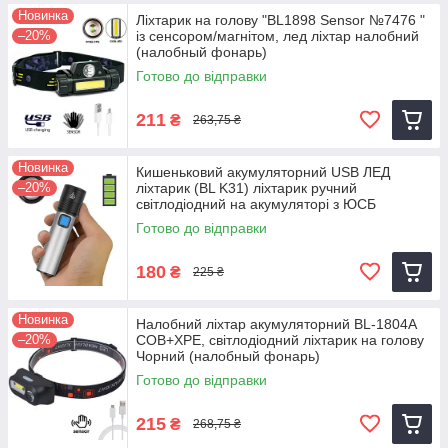
Новинка
Ліхтарик на голову "BL1898 Sensor №7476 "
–20%
із сенсором/магнітом, лед ліхтар налобний
(налобный фонарь)
Готово до відправки
211
₴
263,75 ₴
Новинка
Кишеньковий акумуляторний USB ЛЕД
–20%
ліхтарик (BL K31) ліхтарик ручний
світлодіодний на акумуляторі з ЮСБ
Готово до відправки
180
₴
225 ₴
Новинка
Налобний ліхтар акумуляторний BL-1804A
–20%
COB+XPE, світлодіодний ліхтарик на голову
Чорний (налобный фонарь)
Готово до відправки
215
₴
268,75 ₴