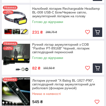
Новинка
Налобний ліхтарик Rechargeable Headlamp
–20%
BL-008 USB-C Біле/Червоне світло,
акумуляторний ліхтарик на голову
Готово до відправки
231
₴
288,75 ₴
Новинка
Ручний ліхтар акумуляторний з COB
–20%
"Panther PT-8916B" Чорний, ліхтарик
світлодіодний переносний
Готово до відправки
82
₴
102,50 ₴
Новинка
Ліхтарик ручний "X-Balog BL-1827-P90",
світлодіодний ліхтар акумуляторний для
риболовлі (фонарик ручной)
Немає в наявності
545
₴