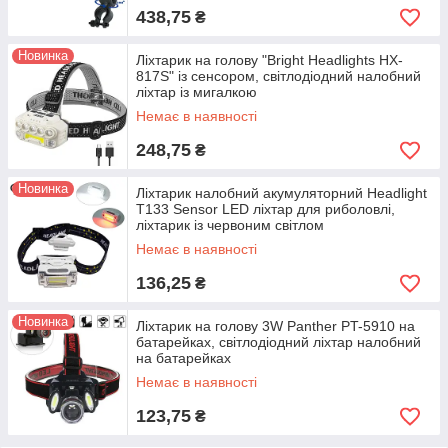
438,75
₴
Новинка
Ліхтарик на голову "Bright Headlights HX-
817S" із сенсором, світлодіодний налобний
ліхтар із мигалкою
Немає в наявності
248,75
₴
Новинка
Ліхтарик налобний акумуляторний Headlight
T133 Sensor LED ліхтар для риболовлі,
ліхтарик із червоним світлом
Немає в наявності
136,25
₴
Новинка
Ліхтарик на голову 3W Panther PT-5910 на
батарейках, світлодіодний ліхтар налобний
на батарейках
Немає в наявності
123,75
₴