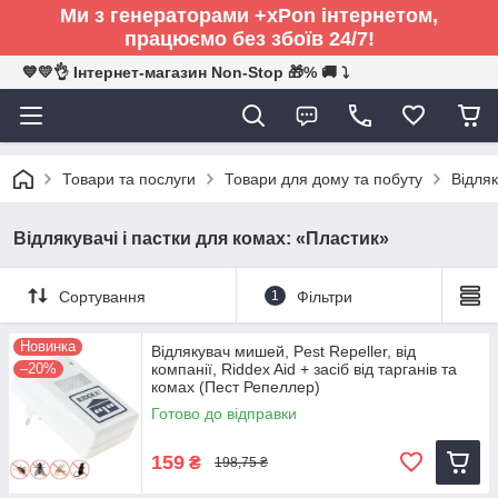
Ми з генераторами +xPon інтернетом,
працюємо без збоїв 24/7!
💙💛👌 Інтернет-магазин Non-Stop 🎁% 🚚 ⤵
Товари та послуги
Товари для дому та побуту
Відляк
Відлякувачі і пастки для комах: «Пластик»
Сортування
1
Фільтри
Новинка
Відлякувач мишей, Pest Repeller, від
–20%
компанії, Riddex Aid + засіб від тарганів та
комах (Пест Репеллер)
Готово до відправки
159
₴
198,75 ₴