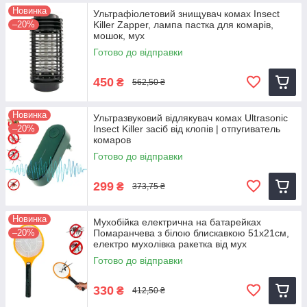
Новинка
Ультрафіолетовий знищувач комах Insect
–20%
Killer Zapper, лампа пастка для комарів,
мошок, мух
Готово до відправки
450
₴
562,50 ₴
Новинка
Ультразвуковий відлякувач комах Ultrasonic
–20%
Insect Killer засіб від клопів | отпугиватель
комаров
Готово до відправки
299
₴
373,75 ₴
Новинка
Мухобійка електрична на батарейках
–20%
Помаранчева з білою блискавкою 51х21см,
електро мухолівка ракетка від мух
Готово до відправки
330
₴
412,50 ₴