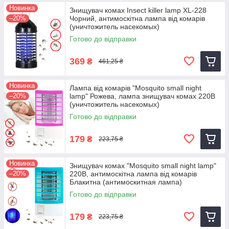
Новинка
Знищувач комах Insect killer lamp XL-228
–20%
Чорний, антимоскітна лампа від комарів
(уничтожитель насекомых)
Готово до відправки
369
₴
461,25 ₴
Новинка
Лампа від комарів "Mosquito small night
–20%
lamp" Рожева, лампа знищувач комах 220В
(уничтожитель насекомых)
Готово до відправки
179
₴
223,75 ₴
Новинка
Знищувач комах "Mosquito small night lamp"
–20%
220В, антимоскітна лампа від комарів
Блакитна (антимоскитная лампа)
Готово до відправки
179
₴
223,75 ₴