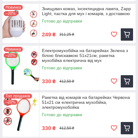
Новинка
Знищувач комах, інсектицидна лампа, Zapp
–20%
Light, пастка для мух і комарів, з доставкою
Готово до відправки
249
₴
311,25 ₴
Новинка
Електромухобійка на батарейках Зелена з
–20%
білою блискавкою 51х21см, ракетка
мухобійка електрична від мух
Готово до відправки
330
₴
412,50 ₴
Топ продажів
Ракетка від комарів на батарейках Червона
–20%
51x21 см електрична мухобійка,
электромухобойка
Готово до відправки
330
₴
412,50 ₴