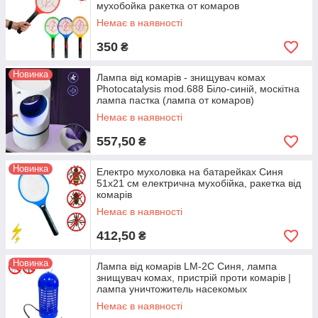
мухобойка ракетка от комаров
Немає в наявності
350
₴
Новинка
Лампа від комарів - знищувач комах
Photocatalysis mod.688 Біло-синій, москітна
лампа пастка (лампа от комаров)
Немає в наявності
557,50
₴
Новинка
Електро мухоловка на батарейках Синя
51x21 см електрична мухобійка, ракетка від
комарів
Немає в наявності
412,50
₴
Новинка
Лампа від комарів LM-2С Синя, лампа
знищувач комах, пристрій проти комарів |
лампа уничтожитель насекомых
Немає в наявності