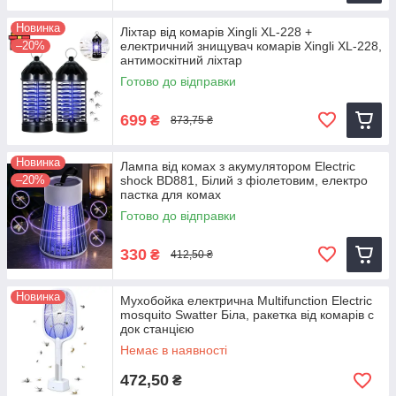
Новинка
Ліхтар від комарів Xingli XL-228 +
–20%
електричний знищувач комарів Xingli XL-228,
антимоскітний ліхтар
Готово до відправки
699
₴
873,75 ₴
Новинка
Лампа від комах з акумулятором Electric
–20%
shock BD881, Білий з фіолетовим, електро
пастка для комах
Готово до відправки
330
₴
412,50 ₴
Новинка
Мухобойка електрична Multifunction Electric
mosquito Swatter Біла, ракетка від комарів с
док станцією
Немає в наявності
472,50
₴