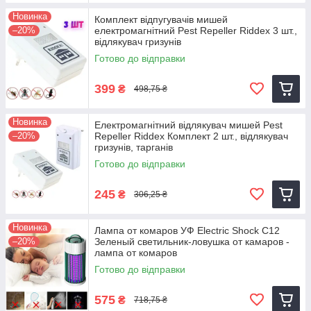
Новинка
Комплект відпугувачів мишей
–20%
електромагнітний Pest Repeller Riddex 3 шт.,
відлякувач гризунів
Готово до відправки
399
₴
498,75 ₴
Новинка
Електромагнітний відлякувач мишей Pest
–20%
Repeller Riddex Комплект 2 шт., відлякувач
гризунів, тарганів
Готово до відправки
245
₴
306,25 ₴
Новинка
Лампа от комаров УФ Electric Shock C12
–20%
Зеленый светильник-ловушка от камаров -
лампа от комаров
Готово до відправки
575
₴
718,75 ₴