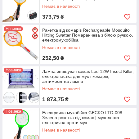
Немає в наявності
373,75
₴
Новинка
Ракетка від комарів Rechargeable Mosquito
Hitting Swatter Помаранчева з білою ручкою,
електромухобійка
Немає в наявності
252,50
₴
Новинка
Лампа-знищувач комах Led 12W Insect Killer,
електропастка для мух і комарів,
антимоскітна лампа
Немає в наявності
1 873,75
₴
Новинка
Електрична мухобійка GECKO LTD-008
Зелена рокетка від комах | мухоловка
електрична проти мух
Немає в наявності