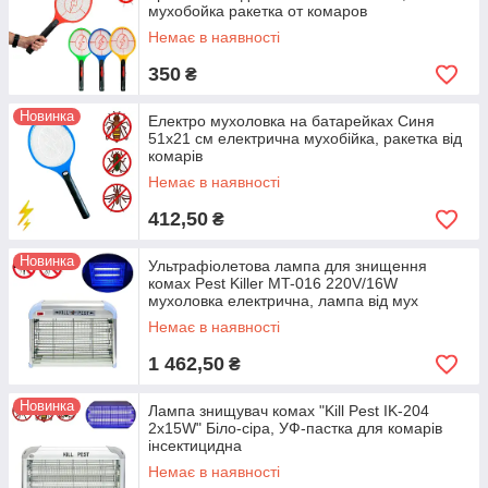
мухобойка ракетка от комаров
Немає в наявності
350
₴
Новинка
Електро мухоловка на батарейках Синя
51x21 см електрична мухобійка, ракетка від
комарів
Немає в наявності
412,50
₴
Новинка
Ультрафіолетова лампа для знищення
комах Pest Killer MT-016 220V/16W
мухоловка електрична, лампа від мух
Немає в наявності
1 462,50
₴
Новинка
Лампа знищувач комах "Kill Pest IK-204
2х15W" Біло-сіра, УФ-пастка для комарів
інсектицидна
Немає в наявності