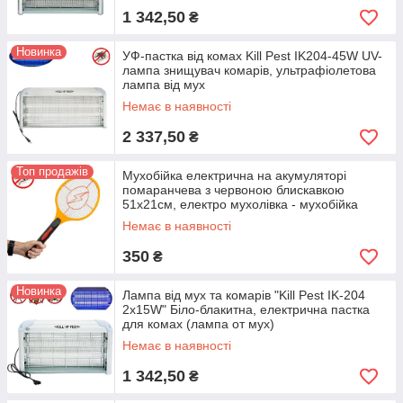
1 342,50
₴
Новинка
УФ-пастка від комах Kill Pest IK204-45W UV-
лампа знищувач комарів, ультрафіолетова
лампа від мух
Немає в наявності
2 337,50
₴
Топ продажів
Мухобійка електрична на акумуляторі
помаранчева з червоною блискавкою
51х21см, електро мухолівка - мухобійка
Немає в наявності
350
₴
Новинка
Лампа від мух та комарів "Kill Pest IK-204
2х15W" Біло-блакитна, електрична пастка
для комах (лампа от мух)
Немає в наявності
1 342,50
₴