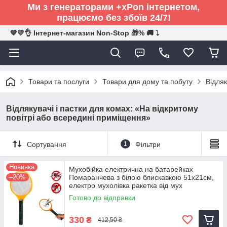
Ми з генераторами +xPon інтернетом,
працюємо без збоїв 24/7!
💙💛👌 Інтернет-магазин Non-Stop 🎁% 🚚 ⤵
Товари та послуги
Товари для дому та побуту
Відляк
Відлякувачі і пастки для комах: «На відкритому
повітрі або всередині приміщення»
Сортування
1
Фільтри
Новинка
Мухобійка електрична на батарейках
–20%
Помаранчева з білою блискавкою 51х21см,
електро мухолівка ракетка від мух
Готово до відправки
330
₴
412,50 ₴