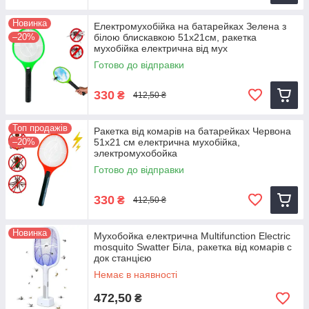
Новинка
Електромухобійка на батарейках Зелена з
–20%
білою блискавкою 51х21см, ракетка
мухобійка електрична від мух
Готово до відправки
330
₴
412,50 ₴
Топ продажів
Ракетка від комарів на батарейках Червона
–20%
51x21 см електрична мухобійка,
электромухобойка
Готово до відправки
330
₴
412,50 ₴
Новинка
Мухобойка електрична Multifunction Electric
mosquito Swatter Біла, ракетка від комарів с
док станцією
Немає в наявності
472,50
₴