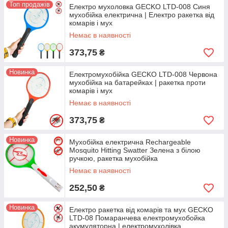
Топ продажів
Електро мухоловка GECKO LTD-008 Синя
мухобійка електрична | Електро ракетка від
комарів і мух
Немає в наявності
373,75
₴
Новинка
Електромухобійка GECKO LTD-008 Червона
мухобійка на батарейках | ракетка проти
комарів і мух
Немає в наявності
373,75
₴
Новинка
Мухобійка електрична Rechargeable
Mosquito Hitting Swatter Зелена з білою
ручкою, ракетка мухобійка
Немає в наявності
252,50
₴
Новинка
Електро ракетка від комарів та мух GECKO
LTD-08 Помаранчева електромухобойка
акумуляторна | електромухолівка