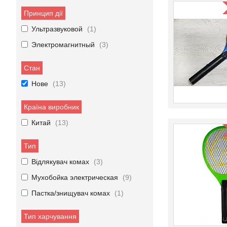
Принцип дії
Ультразвуковой
1
Электромагнитный
3
Стан
Нове
13
Країна виробник
Китай
13
Тип
Відлякувач комах
3
Мухобойка электрическая
9
Пастка/знищувач комах
1
Тип харчування