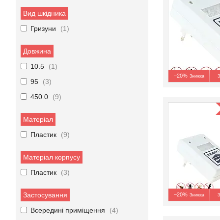
Вид шкідника
Гризуни
1
Довжина
10.5
1
–20%
З
95
3
450.0
9
Матеріал
Пластик
9
Матеріал корпусу
Пластик
3
Застосування
–20%
З
Всередині приміщення
4