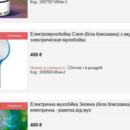
1007767-White-1
Електромухобойка Синя (біла блискавка) з ак
Новинка
электрическая мухобойка
400 ₴
Немає в наявності
Оптом і в роздріб
1000503-Blue-2
Електрична мухобійка Зелена (біла блискавка)
Новинка
електрична - ракетка від мух
400 ₴