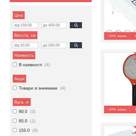
Ціна
Висота, см
–20%
З
Наявність
В наявності
4
Акція
Товари зі знижками
4
Вага, кг
–20%
З
80.0
3
85.0
1
155.0
9