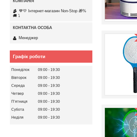
💙💛 Інтернет-магазин Non-Stop 🎁%
🚚 ⤵
Менеджер
Графік роботи
Понеділок
09:00
19:30
Вівторок
09:00
19:30
Середа
09:00
19:30
Четвер
09:00
19:30
Пʼятниця
09:00
19:30
Субота
09:00
19:30
Неділя
09:00
19:30