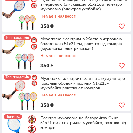
з червоною блискавкою 51х21см, електро
мухоловка (электромухобойка)
Немає в наявності
350
₴
Топ продажів
Мухоловка електрична Жовта з червоною
блискавкою 51х21 см, ракетка від комарів
(мухоловка электрическая)
Немає в наявності
350
₴
Топ продажів
Мухобойка электрическая на аккумуляторе -
Красный ободок и молния 51х21см,
мухобойка ракетка от комаров
Немає в наявності
350
₴
Новинка
Електро мухоловка на батарейках Синя
51x21 см електрична мухобійка, ракетка від
комарів