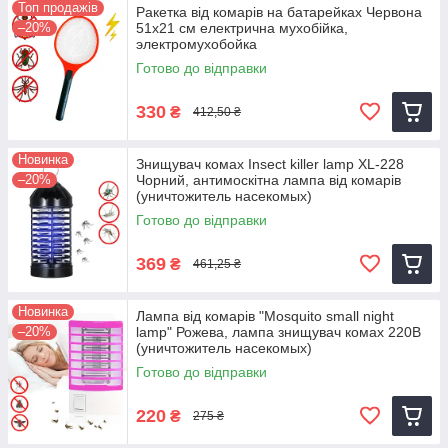
Топ продажів
Ракетка від комарів на батарейках Червона
–20%
51x21 см електрична мухобійка,
электромухобойка
Готово до відправки
330
₴
412,50 ₴
Новинка
Знищувач комах Insect killer lamp XL-228
–20%
Чорний, антимоскітна лампа від комарів
(уничтожитель насекомых)
Готово до відправки
369
₴
461,25 ₴
Новинка
Лампа від комарів "Mosquito small night
–20%
lamp" Рожева, лампа знищувач комах 220В
(уничтожитель насекомых)
Готово до відправки
220
₴
275 ₴