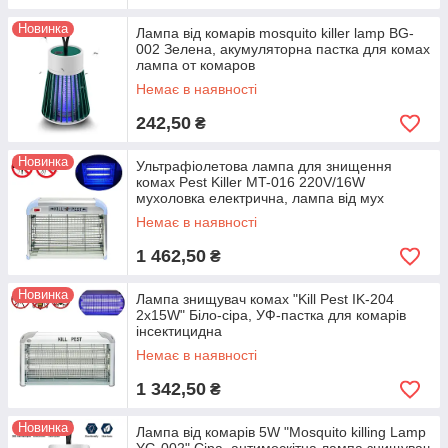
Новинка
Лампа від комарів mosquito killer lamp BG-
002 Зелена, акумуляторна пастка для комах
лампа от комаров
Немає в наявності
242,50
₴
Новинка
Ультрафіолетова лампа для знищення
комах Pest Killer MT-016 220V/16W
мухоловка електрична, лампа від мух
Немає в наявності
1 462,50
₴
Новинка
Лампа знищувач комах "Kill Pest IK-204
2х15W" Біло-сіра, УФ-пастка для комарів
інсектицидна
Немає в наявності
1 342,50
₴
Новинка
Лампа від комарів 5W "Mosquito killing Lamp