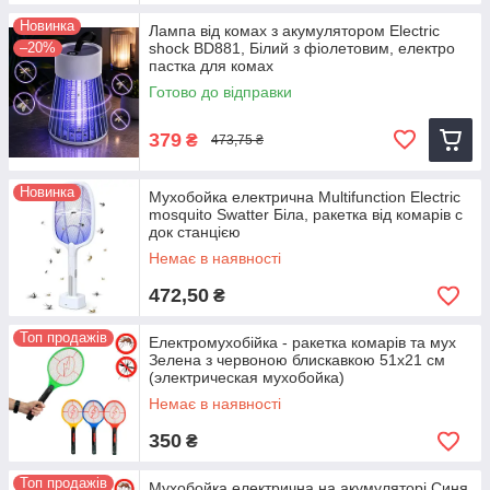
Новинка
Лампа від комах з акумулятором Electric
–20%
shock BD881, Білий з фіолетовим, електро
пастка для комах
Готово до відправки
379
₴
473,75 ₴
Новинка
Мухобойка електрична Multifunction Electric
mosquito Swatter Біла, ракетка від комарів с
док станцією
Немає в наявності
472,50
₴
Топ продажів
Електромухобійка - ракетка комарів та мух
Зелена з червоною блискавкою 51х21 см
(электрическая мухобойка)
Немає в наявності
350
₴
Топ продажів
Мухобойка електрична на акумуляторі Синя