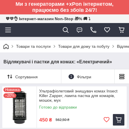
Ми з генераторами +xPon інтернетом,
працюємо без збоїв 24/7!
💙💛👌 Інтернет-магазин Non-Stop 🎁% 🚚 ⤵
Товари та послуги
Товари для дому та побуту
Відляк
Відлякувачі і пастки для комах: «Електричний»
Сортування
1
Фільтри
Новинка
Ультрафіолетовий знищувач комах Insect
–20%
Killer Zapper, лампа пастка для комарів,
мошок, мух
Готово до відправки
450
₴
562,50 ₴