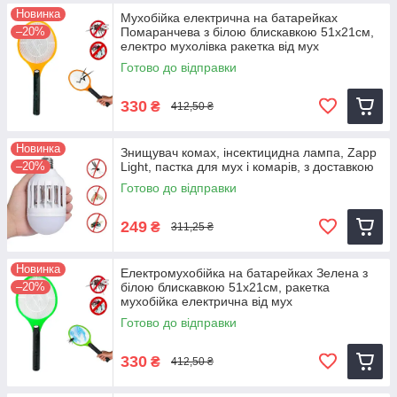
Новинка
Мухобійка електрична на батарейках
–20%
Помаранчева з білою блискавкою 51х21см,
електро мухолівка ракетка від мух
Готово до відправки
330
₴
412,50 ₴
Новинка
Знищувач комах, інсектицидна лампа, Zapp
–20%
Light, пастка для мух і комарів, з доставкою
Готово до відправки
249
₴
311,25 ₴
Новинка
Електромухобійка на батарейках Зелена з
–20%
білою блискавкою 51х21см, ракетка
мухобійка електрична від мух
Готово до відправки
330
₴
412,50 ₴