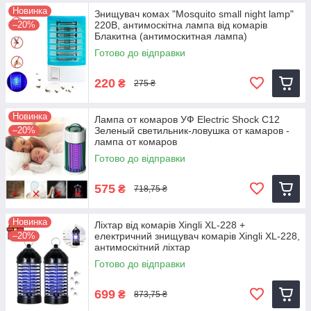
Новинка
Знищувач комах "Mosquito small night lamp"
–20%
220В, антимоскітна лампа від комарів
Блакитна (антимоскитная лампа)
Готово до відправки
220
₴
275 ₴
Новинка
Лампа от комаров УФ Electric Shock C12
–20%
Зеленый светильник-ловушка от камаров -
лампа от комаров
Готово до відправки
575
₴
718,75 ₴
Новинка
Ліхтар від комарів Xingli XL-228 +
–20%
електричний знищувач комарів Xingli XL-228,
антимоскітний ліхтар
Готово до відправки
699
₴
873,75 ₴