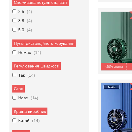
Споживана потужність, ватт
2.5
4
3.8
4
5.0
4
Пульт дистанційного керування
Немає
14
Регулювання швидкості
–20%
Так
14
Стан
Нове
14
Країна виробник
Китай
14