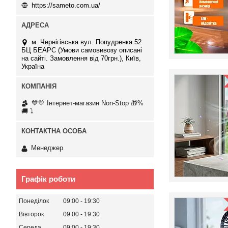
https://sameto.com.ua/
м. Чернігівська вул. Попудренка 52
БЦ БЕАРС (Умови самовивозу описані
на сайті. Замовлення від 70грн.), Київ,
Україна
💙💛 Інтернет-магазин Non-Stop 🎁%
🚚 ⤵
Менеджер
Графік роботи
Понеділок
09:00
19:30
Вівторок
09:00
19:30
Середа
09:00
19:30