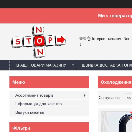
Ми з генерато
💙💛👌 Інтернет-магазин Non
⤵
КРАЩІ ТОВАРИ МАГАЗИНУ
ШВИДКА ДОСТАВКА І ОП
Охолодження і
Асортимент товарів
Інформація для клієнтів
Відгуки клієнтів
Фільтри