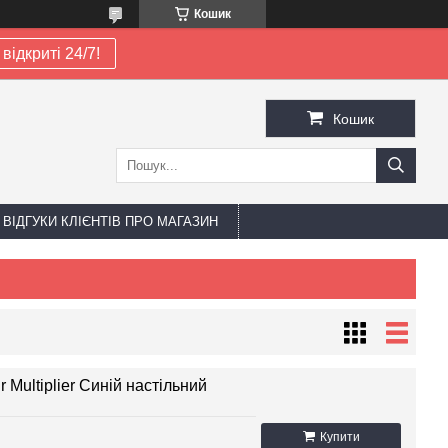
Кошик
відкриті 24/7!
Кошик
ВІДГУКИ КЛІЄНТІВ ПРО МАГАЗИН
Multiplier Синій настільний
Купити