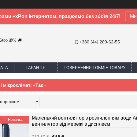
рами +xPon інтернетом, працюємо без збоїв 24/7!
Ми 
-Stop 🎁% 🚚
+380 (44) 209-62-55
ЛАТА
ГАРАНТІЯ
ПОВЕРНЕННЯ І ОБМІН ТОВАРУ
 мікроклімат: «Так»
Маленький вентилятор з розпиленням води Air 
Новинка
вентилятор від мережі з дисплеєм
772,50 ₴