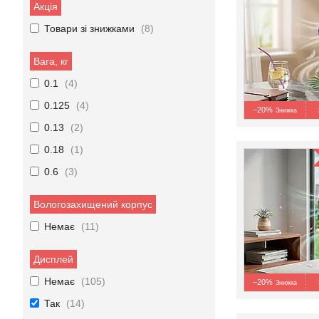
Акція
Товари зі знижками
8
Вага, кг
0.1
4
0.125
4
–20%
0.13
2
0.18
1
0.6
3
Вологозахищений корпус
Немає
11
Дисплей
Немає
105
–20%
Так
14