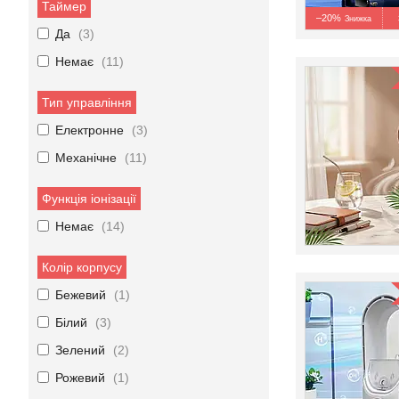
Таймер
–20%
Да
3
Немає
11
Тип управління
Електронне
3
Механічне
11
Функція іонізації
Немає
14
Колір корпусу
Бежевий
1
Білий
3
Зелений
2
Рожевий
1