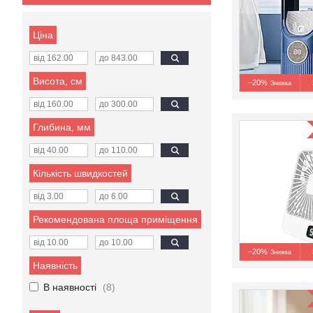
Ціна
Висота, см
–20%
Глибина, мм
Кількість швидкостей
Рекомендована площа приміщення
–20%
Наявність
В наявності
8