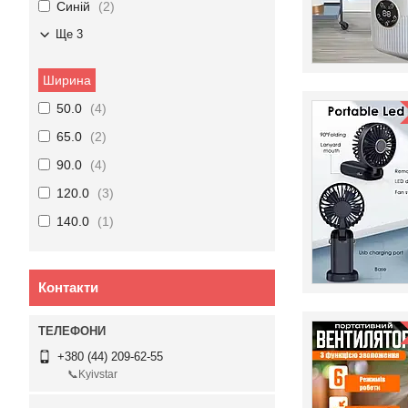
Синій
2
Ще 3
Ширина
50.0
4
65.0
2
90.0
4
120.0
3
140.0
1
Контакти
+380 (44) 209-62-55
📞Kyivstar