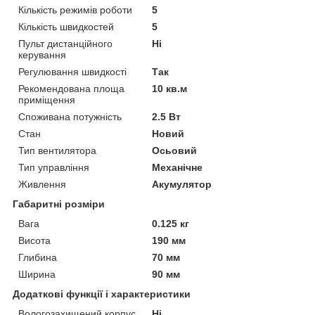
Кількість режимів роботи
5
Кількість швидкостей
5
Пульт дистанційного
Ні
керування
Регулювання швидкості
Так
Рекомендована площа
10 кв.м
приміщення
Споживана потужність
2.5 Вт
Стан
Новий
Тип вентилятора
Осьовий
Тип управління
Механічне
Живлення
Акумулятор
Габаритні розміри
Вага
0.125 кг
Висота
190 мм
Глибина
70 мм
Ширина
90 мм
Додаткові функції і характеристики
Вологозахищений корпус
Ні