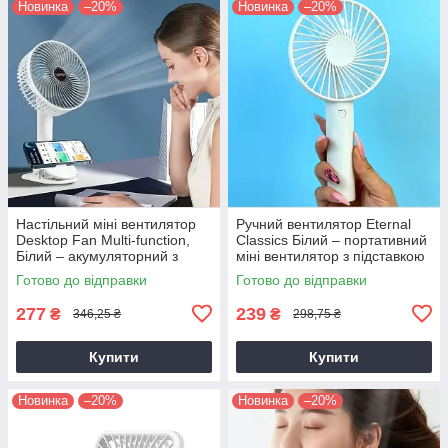
Новинка
–20%
Новинка
–20%
Настільний міні вентилятор
Ручний вентилятор Eternal
Desktop Fan Multi-function,
Classics Білий – портативний
Білий – акумуляторний з
міні вентилятор з підставкою
прищіпкою та USB зарядкою
та USB зарядкою
Готово до відправки
Готово до відправки
277
239
₴
₴
346,25 ₴
298,75 ₴
Купити
Купити
Новинка
–20%
Новинка
–20%