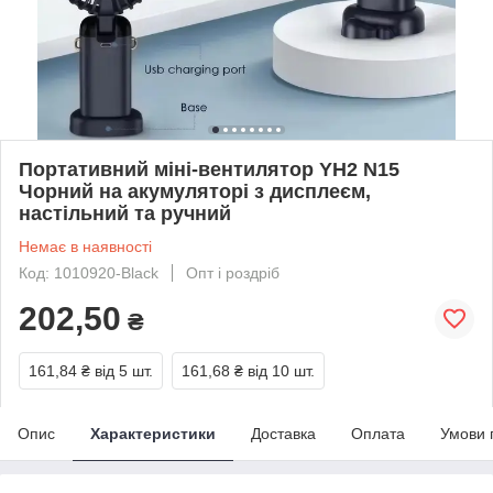
Портативний міні-вентилятор YH2 N15
Чорний на акумуляторі з дисплеєм,
настільний та ручний
Немає в наявності
Код: 1010920-Black
Опт і роздріб
202,50
₴
161,84 ₴
від 5 шт.
161,68 ₴
від 10 шт.
Опис
Характеристики
Доставка
Оплата
Умови 