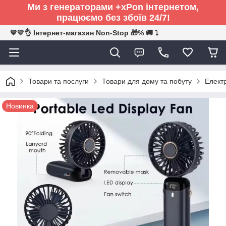
Ми з генераторами +xPon інтернетом,
працюємо без збоїв 24/7!
💙💛👌 Інтернет-магазин Non-Stop 🎁% 🚚 ⤵
Товари та послуги
Товари для дому та побуту
Електр
Новинка