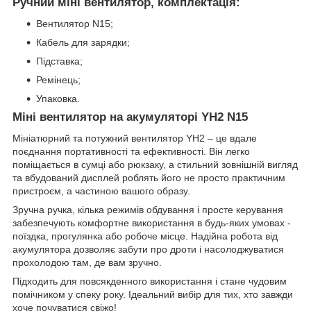
Ручний міні вентилятор, комплектація:
Вентилятор N15;
Кабель для зарядки;
Підставка;
Ремінець;
Упаковка.
Міні вентилятор на акумуляторі YH2 N15
Мініатюрний та потужний вентилятор YH2 – це вдале
поєднання портативності та ефективності. Він легко
поміщається в сумці або рюкзаку, а стильний зовнішній вигляд
та вбудований дисплей роблять його не просто практичним
пристроєм, а частиною вашого образу.
Зручна ручка, кілька режимів обдування і просте керування
забезпечують комфортне використання в будь-яких умовах -
поїздка, прогулянка або робоче місце. Надійна робота від
акумулятора дозволяє забути про дроти і насолоджуватися
прохолодою там, де вам зручно.
Підходить для повсякденного використання і стане чудовим
помічником у спеку року. Ідеальний вибір для тих, хто завжди
хоче почуватися свіжо!