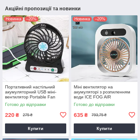
Акційні пропозиції та новинки
Новинка
–20%
Новинка
–20%
Портативний настільний
Міні вентилятор на
акумуляторний USB міні-
акумуляторі з розпиленням
вентилятор Portable Fan
води ICE FOG AIR
маленький, від ЮСБ, на
CONDITIONER FAN Білий,
Готово до відправки
Готово до відправки
акумуляторі
портативний вентилятор
220
635
₴
₴
275 ₴
793,75 ₴
Купити
Купити