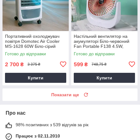
Портативний охолоджувач
Настільний вентилятор на
повітря Domotec Air Cooler
акумуляторі Біло-червоний
MS-1628 60W Біло-сірий
Fan Portable F138 4.5W,
підлоговий міні кондиціонер
маленький вентилятор для
Готово до відправки
Готово до відправки
дому
2 700
599
₴
₴
3 375 ₴
748,75 ₴
Купити
Купити
Показати ще
Про нас
98% позитивних з 539 відгуків за рік
Працює з 02.11.2010