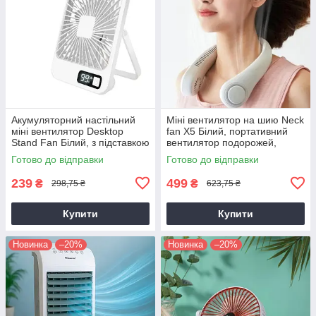
Акумуляторний настільний
Міні вентилятор на шию Neck
міні вентилятор Desktop
fan X5 Білий, портативний
Stand Fan Білий, з підставкою
вентилятор подорожей,
та дисплеєм, бездротовий
будинку чи офісу
Готово до відправки
Готово до відправки
239
499
₴
₴
298,75 ₴
623,75 ₴
Купити
Купити
Новинка
–20%
Новинка
–20%