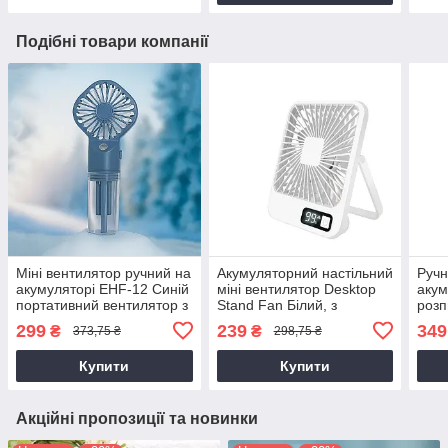
Подібні товари компанії
Міні вентилятор ручний на
Акумуляторний настільний
Ручн
акумуляторі EHF-12 Синій
міні вентилятор Desktop
акум
портативний вентилятор з
Stand Fan Білий, з
роз
розпиленням води
підставкою та дисплеєм,
EHF-
299
239
349
₴
₴
373,75 ₴
298,75 ₴
бездротовий
порт
вент
Купити
Купити
Акційні пропозиції та новинки