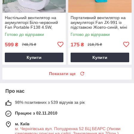
Настільний вентилятор на
Портативний вентилятор на
акумуляторі Біло-червоний
акумуляторі Fan JX-991 із
Fan Portable F138 4.5W,
підставкою Жовто-синій, міні
маленький вентилятор для
вентилятор ручний
Готово до відправки
Готово до відправки
дому
599
175
₴
₴
748,75 ₴
218,75 ₴
Купити
Купити
Показати ще
Про нас
98% позитивних з 539 відгуків за рік
Працює з 02.11.2010
м. Київ
м. Чернігівська вул. Попудренка 52 БЦ БЕАРС (Умови
самовивозу описані на сайті. Замовлення від 70грн.),