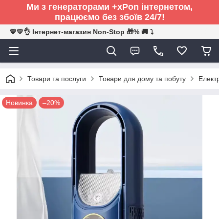
Ми з генераторами +xPon інтернетом,
працюємо без збоїв 24/7!
💙💛👌 Інтернет-магазин Non-Stop 🎁% 🚚 ⤵
Товари та послуги
Товари для дому та побуту
Електр
Новинка
–20%