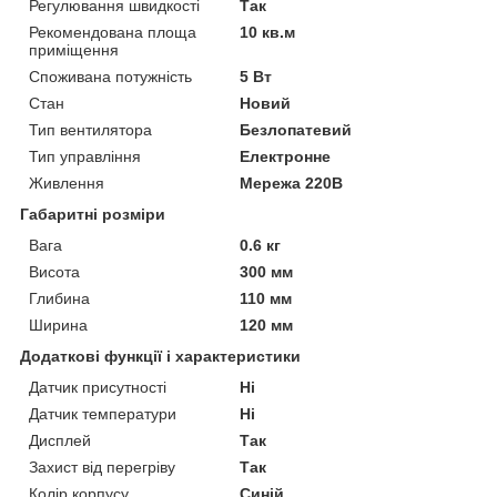
Регулювання швидкості
Так
Рекомендована площа
10 кв.м
приміщення
Споживана потужність
5 Вт
Стан
Новий
Тип вентилятора
Безлопатевий
Тип управління
Електронне
Живлення
Мережа 220В
Габаритні розміри
Вага
0.6 кг
Висота
300 мм
Глибина
110 мм
Ширина
120 мм
Додаткові функції і характеристики
Датчик присутності
Ні
Датчик температури
Ні
Дисплей
Так
Захист від перегріву
Так
Колір корпусу
Синій