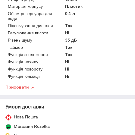
Матеріал корпусу
Пластик
Об'єм резервуара для
0.1 л
води
Підсвічування дисплея
Так
Регулювання висоти
Ні
Рівень шуму
35 дБ
Таймер
Так
Функція зволоження
Так
Функція нахилу
Ні
Функція повороту
Ні
Функція іонізації
Ні
Приховати
Умови доставки
Нова Пошта
Магазини Rozetka