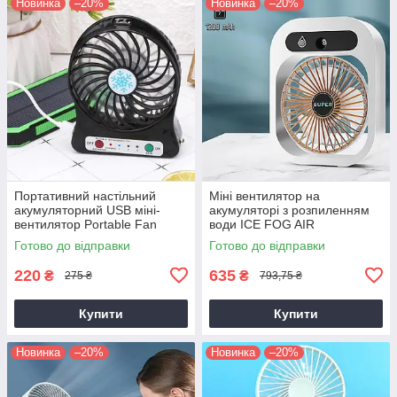
Новинка
–20%
Новинка
–20%
Портативний настільний
Міні вентилятор на
акумуляторний USB міні-
акумуляторі з розпиленням
вентилятор Portable Fan
води ICE FOG AIR
маленький, від ЮСБ, на
CONDITIONER FAN Білий,
Готово до відправки
Готово до відправки
акумуляторі
портативний вентилятор
220
635
₴
₴
275 ₴
793,75 ₴
Купити
Купити
Новинка
–20%
Новинка
–20%