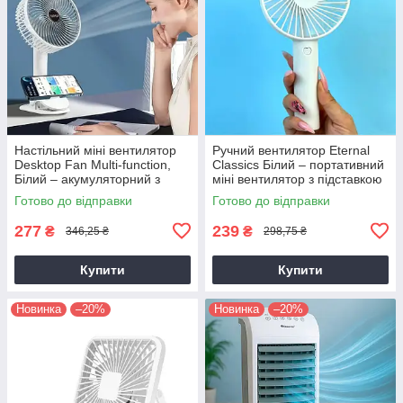
Настільний міні вентилятор
Ручний вентилятор Eternal
Desktop Fan Multi-function,
Classics Білий – портативний
Білий – акумуляторний з
міні вентилятор з підставкою
прищіпкою та USB зарядкою
та USB зарядкою
Готово до відправки
Готово до відправки
277
239
₴
₴
346,25 ₴
298,75 ₴
Купити
Купити
Новинка
–20%
Новинка
–20%