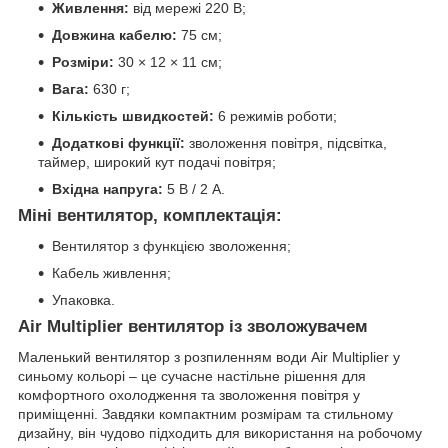
Живлення:
від мережі 220 В;
Довжина кабелю:
75 см;
Розміри:
30 × 12 × 11 см;
Вага:
630 г;
Кількість швидкостей:
6 режимів роботи;
Додаткові функції:
зволоження повітря, підсвітка,
таймер, широкий кут подачі повітря;
Вхідна напруга:
5 В / 2 А.
Міні вентилятор, комплектація:
Вентилятор з функцією зволоження;
Кабель живлення;
Упаковка.
Air Multiplier вентилятор із зволожувачем
Маленький вентилятор з розпиленням води Air Multiplier у
синьому кольорі – це сучасне настільне рішення для
комфортного охолодження та зволоження повітря у
приміщенні. Завдяки компактним розмірам та стильному
дизайну, він чудово підходить для використання на робочому