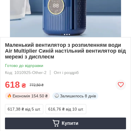
Маленький вентилятор з розпиленням води
Air Multiplier Синій настільний вентилятор від
мережі з дисплеєм
Готово до відправки
Код: 1010925-Other-2
Опт і роздріб
618
₴
772,50 ₴
Економія
154.50 ₴
Залишилось
8 днів
617,38 ₴
від 5 шт.
616,76 ₴
від 10 шт.
Купити