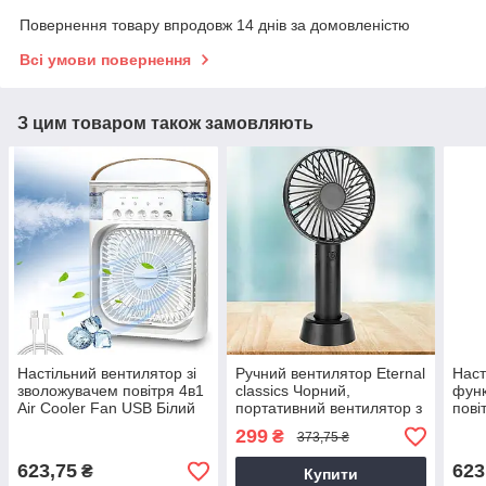
Повернення товару впродовж 14 днів за домовленістю
Всі умови повернення
З цим товаром також замовляють
Настільний вентилятор зі
Ручний вентилятор Eternal
Наст
зволожувачем повітря 4в1
classics Чорний,
функ
Air Cooler Fan USB Білий
портативний вентилятор з
пові
переносний зволожувач
підставкою, міні
USB,
299
₴
373,75 ₴
повітря
вентилятор юсб
вент
623,75
623
₴
Купити