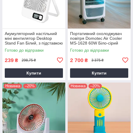
Акумуляторний настільний
Портативний охолоджувач
міні вентилятор Desktop
повітря Domotec Air Cooler
Stand Fan Білий, з підставкою
MS-1628 60W Біло-сірий
та дисплеєм, бездротовий
підлоговий міні кондиціонер
Готово до відправки
Готово до відправки
239
2 700
₴
₴
298,75 ₴
3 375 ₴
Купити
Купити
Новинка
–20%
Новинка
–20%