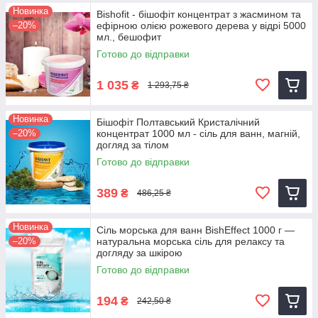
Новинка
Bishofit - бішофіт концентрат з жасмином та
–20%
ефірною олією рожевого дерева у відрі 5000
мл., бешофит
Готово до відправки
1 035
₴
1 293,75 ₴
Новинка
Бішофіт Полтавський Кристалічний
–20%
концентрат 1000 мл - сіль для ванн, магній,
догляд за тілом
Готово до відправки
389
₴
486,25 ₴
Новинка
Сіль морська для ванн BishEffect 1000 г —
–20%
натуральна морська сіль для релаксу та
догляду за шкірою
Готово до відправки
194
₴
242,50 ₴