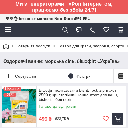
Ми з генераторами +xPon інтернетом,
працюємо без збоїв 24/7!
💙💛👌 Інтернет-магазин Non-Stop 🎁% 🚚 ⤵
Товари та послуги
Товари для краси, здоров'я, спорту
Оздоровчі ванни: морська сіль, бішофіт: «Україна»
Сортування
1
Фільтри
Новинка
Бішофіт полтавський BishEffect, zip-пакет
–20%
2500 г, кристалічний концентрат для ванн,
bishofit - бешофіт
Готово до відправки
499
₴
623,75 ₴