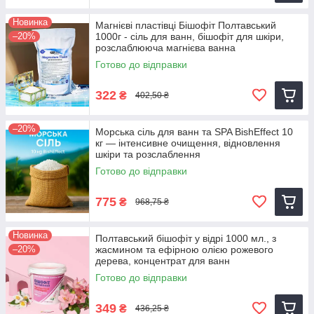
Новинка
Магнієві пластівці Бішофіт Полтавський
–20%
1000г - сіль для ванн, бішофіт для шкіри,
розслаблююча магнієва ванна
Готово до відправки
322
₴
402,50 ₴
–20%
Морська сіль для ванн та SPA BishEffect 10
кг — інтенсивне очищення, відновлення
шкіри та розслаблення
Готово до відправки
775
₴
968,75 ₴
Новинка
Полтавський бішофіт у відрі 1000 мл., з
–20%
жасмином та ефірною олією рожевого
дерева, концентрат для ванн
Готово до відправки
349
₴
436,25 ₴