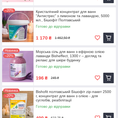
–20%
Кристалічний концентрат для ванн
"Антистрес" з лимоном та лавандою, 5000
мл., Бішофіт Полтавський
Готово до відправки
1 170
₴
1 462,50 ₴
Новинка
Морська сіль для ванн з ефірною олією
–20%
лаванди Bisheffect, 1300 г – догляд та
релакс для шкіри будинку
Готово до відправки
196
₴
245 ₴
Новинка
Bishofit полтавський Бішофіт zip-пакет 2500
–20%
г, концентрат для ванн з олією - для
суглобів, реабілітації
Готово до відправки
499