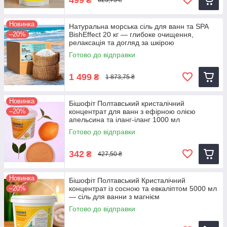
₴
623,75 ₴
Новинка
Натуральна морська сіль для ванн та SPA
–20%
BishEffect 20 кг — глибоке очищення,
релаксація та догляд за шкірою
Готово до відправки
1 499
₴
1 873,75 ₴
Новинка
Бішофіт Полтавський кристалічний
–20%
концентрат для ванн з ефірною олією
апельсина та іланг-іланг 1000 мл
Готово до відправки
342
₴
427,50 ₴
Новинка
Бішофіт Полтавський Кристалічний
–20%
концентрат із сосною та евкаліптом 5000 мл
— сіль для ванни з магнієм
Готово до відправки