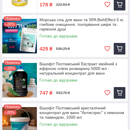
178
₴
222,50 ₴
Новинка
Морська сіль для ванн та SPA BishEffect 5 кг,
–20%
глибоке очищення, тонізування шкіри та
гармонія душі
Готово до відправки
429
₴
536,25 ₴
Новинка
Бішофіт Полтавський Екстракт хвойний з
–20%
ефірною олією розмарину 5000 мл -
натуральний концентрат для ванн
Готово до відправки
747
₴
933,75 ₴
Новинка
Бішофіт Полтавський кристалічний
–20%
концентрат для ванн "Антистрес" з лимоном
та лавандою, 1000 мл
Готово до відправки