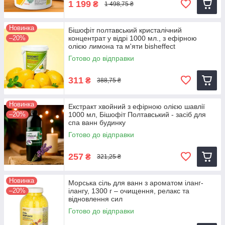
1 199
₴
1 498,75 ₴
Новинка
Бішофіт полтавський кристалічний
–20%
концентрат у відрі 1000 мл., з ефірною
олією лимона та м'яти bisheffect
Готово до відправки
311
₴
388,75 ₴
Новинка
Екстракт хвойний з ефірною олією шавлії
–20%
1000 мл, Бішофіт Полтавський - засіб для
спа ванн будинку
Готово до відправки
257
₴
321,25 ₴
Новинка
Морська сіль для ванн з ароматом іланг-
–20%
ілангу, 1300 г – очищення, релакс та
відновлення сил
Готово до відправки