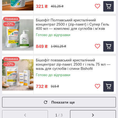
321
₴
401,25 ₴
Новинка
Бішофіт Полтавський кристалічний
–20%
концентрат 2500 г (zip-пакет) і Супер Гель
400 мл — комплекс для суглобів і м'язів
Готово до відправки
849
₴
1 061,25 ₴
Новинка
Бішофіт повзавський кристалічний
–20%
концентрат zip-пакет, 2500 г і гель 75 мл —
мазь для суглобів і спини Bishofit
Готово до відправки
732
₴
915 ₴
Показати ще
1
/ 3