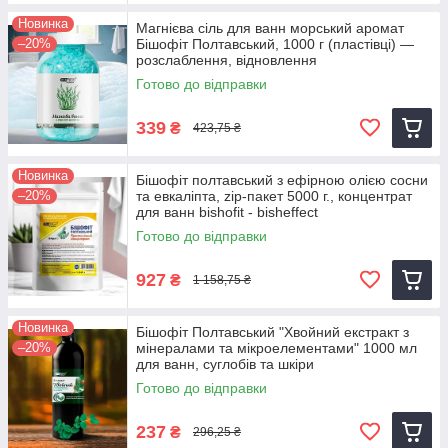
Новинка
Магнієва сіль для ванн морський аромат
–20%
Бішофіт Полтавський, 1000 г (пластівці) —
розслаблення, відновлення
Готово до відправки
339
₴
423,75 ₴
Новинка
Бішофіт полтавський з ефірною олією сосни
–20%
та евкаліпта, zip-пакет 5000 г., концентрат
для ванн bishofit - bisheffect
Готово до відправки
927
₴
1 158,75 ₴
Новинка
Бішофіт Полтавський "Хвойний екстракт з
–20%
мінералами та мікроелементами" 1000 мл
для ванн, суглобів та шкіри
Готово до відправки
237
₴
296,25 ₴