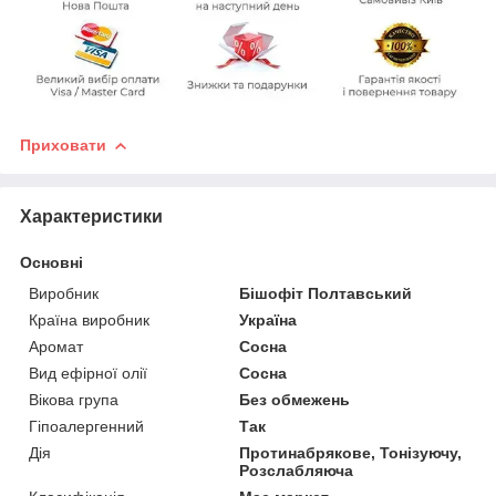
Приховати
Характеристики
Основні
Виробник
Бішофіт Полтавський
Країна виробник
Україна
Аромат
Сосна
Вид ефірної олії
Сосна
Вікова група
Без обмежень
Гіпоалергенний
Так
Дія
Протинабрякове, Тонізуючу,
Розслабляюча