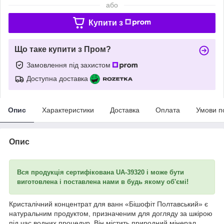
або
Купити з
Що таке купити з Пром?
Замовлення під захистом
Доступна доставка
Опис
Характеристики
Доставка
Оплата
Умови п
Опис
Вся продукція сертифікована UА-39320 і може бути
виготовлена і поставлена нами в будь якому об'ємі!
Кристалічний концентрат для ванн «Бішофіт Полтавський» є
натуральним продуктом, призначеним для догляду за шкірою
під час водних процедур. Він містить природний мінерал