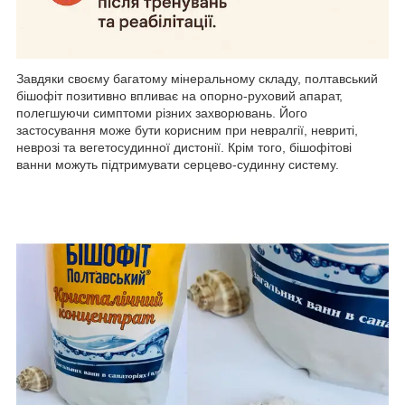
Завдяки своєму багатому мінеральному складу, полтавський
бішофіт позитивно впливає на опорно-руховий апарат,
полегшуючи симптоми різних захворювань. Його
застосування може бути корисним при невралгії, невриті,
неврозі та вегетосудинної дистонії. Крім того, бішофітові
ванни можуть підтримувати серцево-судинну систему.