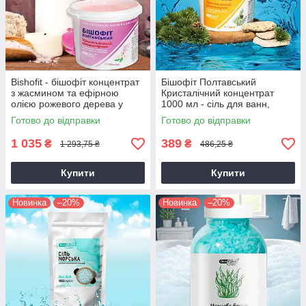
Bishofit - бішофіт концентрат
Бішофіт Полтавський
з жасмином та ефірною
Кристалічний концентрат
олією рожевого дерева у
1000 мл - сіль для ванн,
відрі 5000 мл., бешофит
магній, догляд за тілом
Готово до відправки
Готово до відправки
1 035
389
₴
₴
1 293,75 ₴
486,25 ₴
Купити
Купити
Новинка
–20%
Новинка
–20%