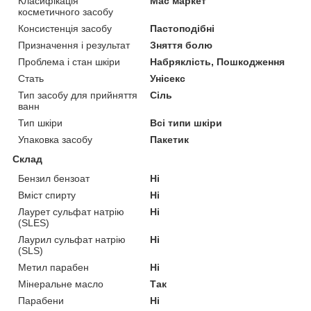
Класифікація
Мас маркет
косметичного засобу
Консистенція засобу
Пастоподібні
Призначення і результат
Зняття болю
Проблема і стан шкіри
Набряклість, Пошкодження
Стать
Унісекс
Тип засобу для прийняття
Сіль
ванн
Тип шкіри
Всі типи шкіри
Упаковка засобу
Пакетик
Склад
Бензил бензоат
Ні
Вміст спирту
Ні
Лаурет сульфат натрію
Ні
(SLES)
Лаурил сульфат натрію
Ні
(SLS)
Метил парабен
Ні
Мінеральне масло
Так
Парабени
Ні