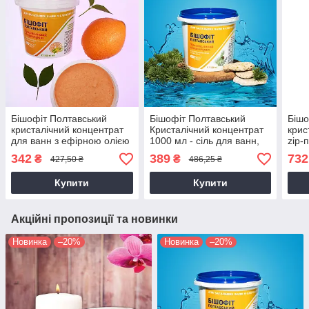
Бішофіт Полтавський
Бішофіт Полтавський
Бішо
кристалічний концентрат
Кристалічний концентрат
крис
для ванн з ефірною олією
1000 мл - сіль для ванн,
zip-п
апельсина та іланг-іланг
магній, догляд за тілом
мл —
342
389
732
₴
₴
427,50 ₴
486,25 ₴
1000 мл
спин
Купити
Купити
Акційні пропозиції та новинки
Новинка
–20%
Новинка
–20%