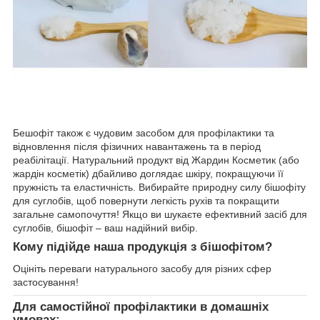
Бешофіт також є чудовим засобом для профілактики та
відновлення після фізичних навантажень та в період
реабілітації. Натуральний продукт від Жардин Косметик (або
жардін косметік) дбайливо доглядає шкіру, покращуючи її
пружність та еластичність. Вибирайте природну силу бішофіту
для суглобів, щоб повернути легкість рухів та покращити
загальне самопочуття! Якщо ви шукаєте ефективний засіб для
суглобів, бішофіт – ваш надійний вибір.
Кому підійде наша продукція з бішофітом?
Оцініть переваги натурального засобу для різних сфер
застосування!
Для самостійної профілактики в домашніх
умовах: