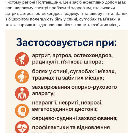
чистому регіоні Полтавщини. Цей засіб ефективно допомагає
при широкому спектрі проблем зі здоров'ям, включаючи
артрит, артроз, остеохондроз, радикуліт та шпору п'яти. Ванни
з бішофітом полегшують біль у спині, суглобах та м'язах, а
також сприяють відновленню після травм та забитих місць.