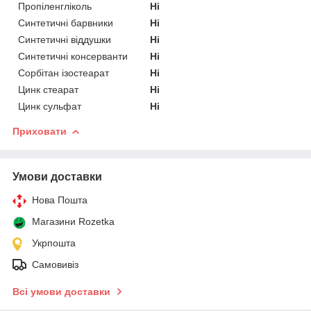
Пропіленгліколь
Ні
Синтетичні барвники
Ні
Синтетичні віддушки
Ні
Синтетичні консерванти
Ні
Сорбітан ізостеарат
Ні
Цинк стеарат
Ні
Цинк сульфат
Ні
Приховати
Умови доставки
Нова Пошта
Магазини Rozetka
Укрпошта
Самовивіз
Всі умови доставки