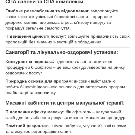
СПА салони та СПА комплекси:
Глибоке розслаблення та відновлення:
запропонуйте
своїм клієнтам унікальні бішофітові ванни – природне
джерело магнію, що знімає стрес, м'язову напругу та
покращує загальне самопочуття.
Підвищення цінності послуг:
збільшуйте привабливість своїх
пропозицій без значних інвестицій в обладнання.
Санаторії та лікувально-оздоровчі установи:
Конкурентна перевага:
відновлювальні та антивікові
процедури з бішофітом – це ваш крок до лідерства на ринку
оздоровчих послуг.
Природна основа для програм:
високий вміст магнію
робить бішофіт ідеальною основою для авторських програм
реабілітації та відпочинку.
Масажні кабінети та центри мануальної терапії:
Підсилення ефекту масажу:
бішофіт-гель – натуральний
засіб для поглиблення результативності масажних процедур.
Помітний результат:
знімає набряки, усуває м'язові спазми
та стимулює регенерацію тканин.