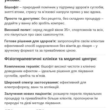
Бішофіт
– природний помічник у підтримці здоров'я суглобів,
знятті втоми, стресу та м'язової напруги прямо у вас вдома.
Просто та доступно:
без рецепта, без складних процедур –
додайте у ванну або зробіть компрес.
Високий попит:
серед людей віком 35+, спортсменів та всіх,
хто піклується про своє самопочуття.
Готове рішення для здоров'я:
запропонуйте своїм клієнтам
ефективний спосіб оздоровлення без візитів до лікаря – у
зручному форматі та за привабливою ціною.
Фізіотерапевтичні клініки та медичні центри:
Комплексна терапія:
бішофіт високої чистоти з клінічно
доведеним ефектом – ідеальне рішення для лікування
суглобів, хребта та м'язів.
Широкий спектр застосування:
ефективний для
електрофорезу, ванн та аплікацій.
Залучення нових пацієнтів:
розширте перелік лікувальних
процедур та приваблюйте більше клієнтів, пропонуючи їм
природні та дієві методи лікування.