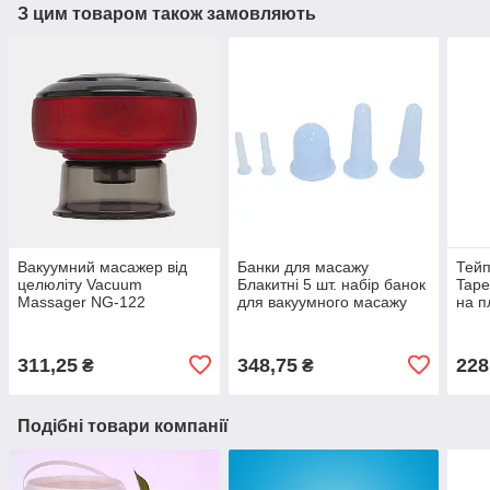
З цим товаром також замовляють
Вакуумний масажер від
Банки для масажу
Тейп
целюліту Vacuum
Блакитні 5 шт. набір банок
Tape
Massager NG-122
для вакуумного масажу
на п
Червоний баночний
силіконові банки від
для 
масажер, масажер
целюліту
груд
вакуумний
311,25
348,75
228
₴
₴
Подібні товари компанії