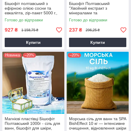
Бішофіт полтавський з
Бішофіт Полтавський
ефірною олією сосни та
"Хвойний екстракт з
евкаліпта, zip-пакет 5000 г.,
мінералами та
концентрат для ванн bishofit -
мікроелементами" 1000 мл
Готово до відправки
Готово до відправки
bisheffect
для ванн, суглобів та шкіри
927
237
₴
₴
1 158,75 ₴
296,25 ₴
Купити
Купити
Новинка
–20%
–20%
Магнієві пластівці Бішофіт
Морська сіль для ванн та SPA
Полтавський 1000г - сіль для
BishEffect 10 кг — інтенсивне
ванн, бішофіт для шкіри,
очищення, відновлення шкіри