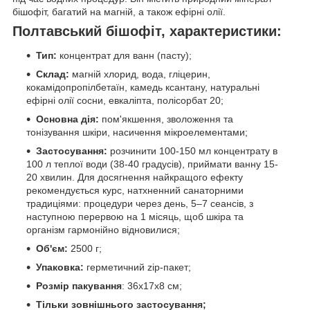
бішофіт, багатий на магній, а також ефірні олії.
Полтавський бішофіт, характеристики:
Тип:
концентрат для ванн (пасту);
Склад:
магній хлорид, вода, гліцерин,
кокамідопропілбетаїн, камедь ксантану, натуральні
ефірні олії сосни, евкаліпта, полісорбат 20;
Основна дія:
пом'якшення, зволоження та
тонізування шкіри, насичення мікроелементами;
Застосування:
розчинити 100-150 мл концентрату в
100 л теплої води (38-40 градусів), приймати ванну 15-
20 хвилин. Для досягнення найкращого ефекту
рекомендується курс, натхненний санаторними
традиціями: процедури через день, 5–7 сеансів, з
наступною перервою на 1 місяць, щоб шкіра та
організм гармонійно відновилися;
Об'єм:
2500 г;
Упаковка:
герметичний zip-пакет;
Розмір пакування
: 36х17х8 см;
Тільки зовнішнього застосування;