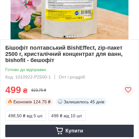
Бішофіт полтавський BishEffect, zip-пакет
2500 г, кристалічний концентрат для ванн,
bishofit - бешофіт
Готово до відправки
Код: 1010922-P2500-1
Опт і роздріб
499
₴
623,75 ₴
Економія
124.75 ₴
Залишилось
45 днів
498,50 ₴
від 5 шт.
498 ₴
від 10 шт.
Купити