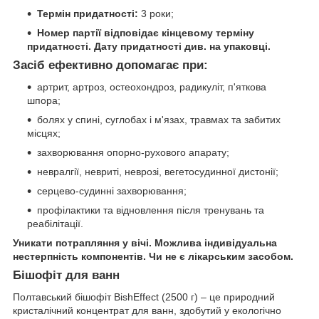
Термін придатності:
3 роки;
Номер партії відповідає кінцевому терміну
придатності. Дату придатності див. на упаковці.
Засіб ефективно допомагає при:
артрит, артроз, остеохондроз, радикуліт, п'яткова
шпора;
болях у спині, суглобах і м'язах, травмах та забитих
місцях;
захворювання опорно-рухового апарату;
невралгії, невриті, неврозі, вегетосудинної дистонії;
серцево-судинні захворювання;
профілактики та відновлення після тренувань та
реабілітації.
Уникати потрапляння у вічі. Можлива індивідуальна
нестерпність компонентів. Чи не є лікарським засобом.
Бішофіт для ванн
Полтавський бішофіт BishEffect (2500 г) – це природний
кристалічний концентрат для ванн, здобутий у екологічно