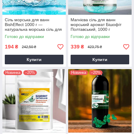
Сіль морська для ванн
Магнієва сіль для ванн
BishEffect 1000 г —
морський аромат Бішофіт
натуральна морська сіль для
Полтавський, 1000 г
релаксу та догляду за шкірою
(пластівці) — розслаблення,
Готово до відправки
Готово до відправки
відновлення
194
339
₴
₴
242,50 ₴
423,75 ₴
Купити
Купити
Новинка
–20%
Новинка
–20%