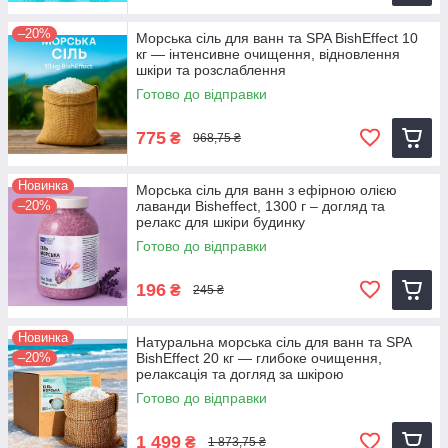
–20%
Морська сіль для ванн та SPA BishEffect 10
кг — інтенсивне очищення, відновлення
шкіри та розслаблення
Готово до відправки
775
₴
968,75 ₴
Новинка
Морська сіль для ванн з ефірною олією
–20%
лаванди Bisheffect, 1300 г – догляд та
релакс для шкіри будинку
Готово до відправки
196
₴
245 ₴
Новинка
Натуральна морська сіль для ванн та SPA
–20%
BishEffect 20 кг — глибоке очищення,
релаксація та догляд за шкірою
Готово до відправки
1 499
₴
1 873,75 ₴