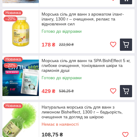
Новинка
Морська сіль для ванн з ароматом іланг-
–20%
ілангу, 1300 г – очищення, релакс та
відновлення сил
Готово до відправки
178
₴
222,50 ₴
Новинка
Морська сіль для ванн та SPA BishEffect 5 кг,
–20%
глибоке очищення, тонізування шкіри та
гармонія душі
Готово до відправки
429
₴
536,25 ₴
Новинка
Натуральна морська сіль для ванн з
лимоном Bisheffect, 1300 г – бадьорість,
очищення та догляд за шкірою
Немає в наявності
108,75
₴