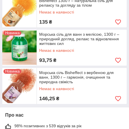
Bisheffect 1300 г – натуральна сіль для
релаксу та догляду за тілом
Немає в наявності
135
₴
Новинка
Морська сіль для ванн з мелісою, 1300 г –
природний догляд, релакс та відновлення
життєвих сил
Немає в наявності
93,75
₴
Новинка
Морська сіль Bisheffect з вербеною для
ванн, 1300 г – гармонія, очищення та
природна свіжість
Немає в наявності
146,25
₴
Про нас
98% позитивних з 539 відгуків за рік