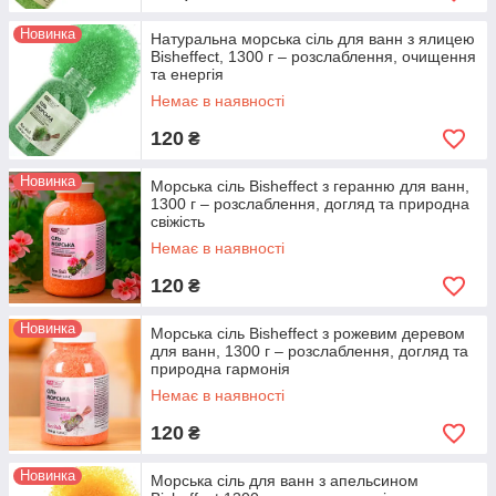
Новинка
Натуральна морська сіль для ванн з ялицею
Bisheffect, 1300 г – розслаблення, очищення
та енергія
Немає в наявності
120
₴
Новинка
Морська сіль Bisheffect з геранню для ванн,
1300 г – розслаблення, догляд та природна
свіжість
Немає в наявності
120
₴
Новинка
Морська сіль Bisheffect з рожевим деревом
для ванн, 1300 г – розслаблення, догляд та
природна гармонія
Немає в наявності
120
₴
Новинка
Морська сіль для ванн з апельсином