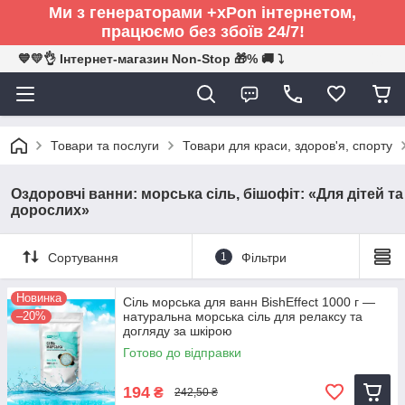
Ми з генераторами +xPon інтернетом,
працюємо без збоїв 24/7!
💙💛👌 Інтернет-магазин Non-Stop 🎁% 🚚 ⤵
Товари та послуги
Товари для краси, здоров'я, спорту
Оздоровчі ванни: морська сіль, бішофіт: «Для дітей та
дорослих»
Сортування
1
Фільтри
Новинка
Сіль морська для ванн BishEffect 1000 г —
–20%
натуральна морська сіль для релаксу та
догляду за шкірою
Готово до відправки
194
₴
242,50 ₴