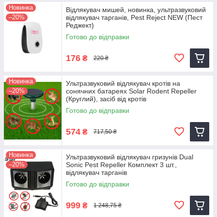
Новинка
Відлякувач мишей, новинка, ультразвуковий
–20%
відлякувач тарганів, Pest Reject NEW (Пест
Реджект)
Готово до відправки
176
₴
220 ₴
Новинка
Ультразвуковий відлякувач кротів на
–20%
сонячних батареях Solar Rodent Repeller
(Круглий), засіб від кротів
Готово до відправки
574
₴
717,50 ₴
Новинка
Ультразвуковий відлякувач гризунів Dual
–20%
Sonic Pest Repeller Комплект 3 шт.,
відлякувач тарганів
Готово до відправки
999
₴
1 248,75 ₴