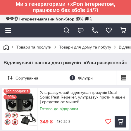
Ми з генераторами +xPon інтернетом,
працюємо без збоїв 24/7!
💙💛👌 Інтернет-магазин Non-Stop 🎁% 🚚 ⤵
Товари та послуги
Товари для дому та побуту
Відляк
Відлякувачі і пастки для гризунів: «Ультразвуковой»
Сортування
1
Фільтри
Топ продажів
Ультразвуковий відлякувач гризунів Dual
–20%
Sonic Pest Repeller, ультразвук проти мишей
| средство от мышей
Готово до відправки
349
₴
436,25 ₴