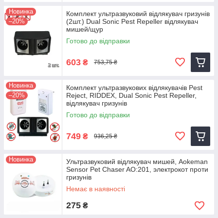
Новинка
Комплект ультразвуковий відлякувач гризунів
–20%
(2шт.) Dual Sonic Pest Repeller відлякувач
мишей/щур
Готово до відправки
603
₴
753,75 ₴
Новинка
Комплект ультразвукових відлякувачів Pest
–20%
Reject, RIDDEX, Dual Sonic Pest Repeller,
відлякувач гризунів
Готово до відправки
749
₴
936,25 ₴
Новинка
Ультразвуковий відлякувач мишей, Aokeman
Sensor Pet Chaser AO:201, электрокот проти
гризунів
Немає в наявності
275
₴