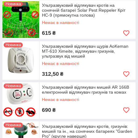
Новинка
Ультразвуковий відлякувач кротів на
сонячній батареї Solar Pest Reppeler Кріт
HC-9 (прямокутна голова)
Немає в наявності
615
₴
Новинка
Ультразвуковий відлякувач щурів AoKeman
MT-610 Ximeite, відлякувач гризунів,
ультразвук від мишей
Немає в наявності
312,50
₴
Новинка
Ультразвуковий відлякувач мишей AR 166В
електронний відлякувач гризунів та комах
Немає в наявності
690
₴
Новинка
Ультразвуковий відлякувач кротів, гризунів:
мишей та ін., на сонячних батареях "Garden
Pro" (кругле навершя)