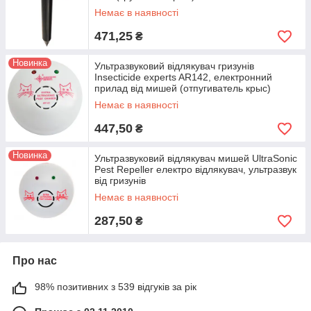
Немає в наявності
471,25
₴
Новинка
Ультразвуковий відлякувач гризунів
Insecticide experts AR142, електронний
прилад від мишей (отпугиватель крыс)
Немає в наявності
447,50
₴
Новинка
Ультразвуковий відлякувач мишей UltraSonic
Pest Repeller електро відлякувач, ультразвук
від гризунів
Немає в наявності
287,50
₴
Про нас
98% позитивних з 539 відгуків за рік