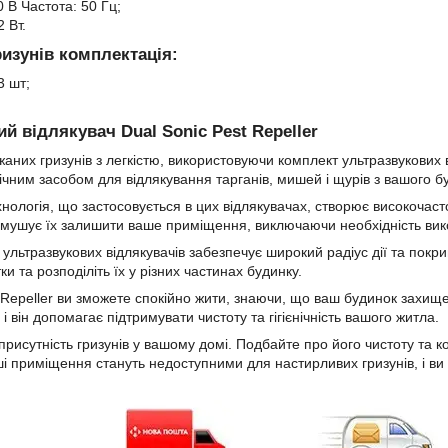
 В Частота: 50 Гц;
2 Вт.
изунів комплектація:
3 шт;
й відлякувач Dual Sonic Pest Repeller
них гризунів з легкістю, використовуючи комплект ультразвукових від
ічним засобом для відлякування тарганів, мишей і щурів з вашого б
нологія, що застосовується в цих відлякувачах, створює високочасто
 змушує їх залишити ваше приміщення, виключаючи необхідність вик
 ультразвукових відлякувачів забезпечує широкий радіус дії та покр
ки та розподіліть їх у різних частинах будинку.
t Repeller ви зможете спокійно жити, знаючи, що ваш будинок захище
і він допомагає підтримувати чистоту та гігієнічність вашого житла.
 присутність гризунів у вашому домі. Подбайте про його чистоту та 
аші приміщення стануть недоступними для настирливих гризунів, і 