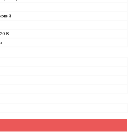
ковий
20 В
ч