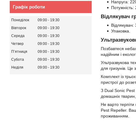
Напруга: 220
Графік роботи
Потужність: 
Відлякувач гр
Понеділок
09:00
19:30
Відлякувач: 
Вівторок
09:00
19:30
Упаковка.
Середа
09:00
19:30
Ультразвукови
Четвер
09:00
19:30
Позбавтеся небажа
Пʼятниця
09:00
19:30
надійним і еколог
Субота
09:00
19:30
Ультразвукова тех
Неділя
09:00
19:30
для гризунів. Це
Комплект із трьох
пристрої до розет
З Dual Sonic Pes
домашніх тварин, 
Не варто терпіти
Pest Repeller. В
проживанням.