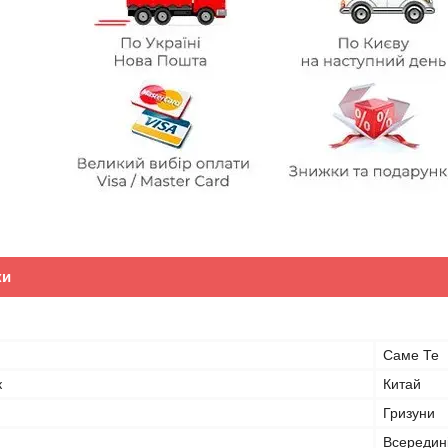
ки
Саме Те
к
Китай
Гризуни
Всередин