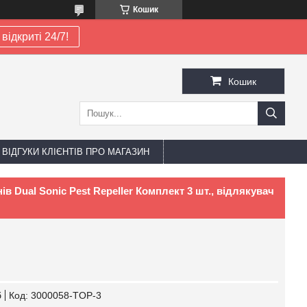
Кошик
відкриті 24/7!
Кошик
ВІДГУКИ КЛІЄНТІВ ПРО МАГАЗИН
в Dual Sonic Pest Repeller Комплект 3 шт., відлякувач
б
Код:
3000058-TOP-3