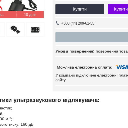
Купити
Купити
10 днів
+380 (44) 209-62-55
повернення това
У компанії підключені електронні пла
сайту.
тики ультразвукового відлякувача:
ластик;
й;
00 м ²;
вого тиску: 160 дБ;