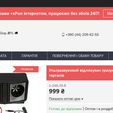
рами +xPon інтернетом, працюємо без збоїв 24/7!
Ми 
-Stop 🎁% 🚚
+380 (44) 209-62-55
ЛАТА
ГАРАНТІЯ
ПОВЕРНЕННЯ І ОБМІН ТОВАРУ
Новинка
Ультразвуковий відлякувач гризуні
тарганів
1 248,75 ₴
999 ₴
Показати оптові ціни
Готово до відправки
Оптом і в роздрі