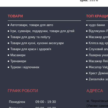
Ціна:
999 ₴
ТОВАРИ
ТОП КРАЩИ
Автотовари, товари для авто
чудо банки
Ігри, сувеніри, подарунки, товари для дітей
Відлякувач P
Товари для дому та побуту
Масажер для
Товари для кухні, кухонні аксесуари
Кліпса від х
Товари для краси і здоров'я
Слуховий ап
Масажери
Лазерна ука
Тренажери
Масажер Rel
Туризм і відпочинок
Фіксатор Val
Хрест Доміні
Zerosmoke за
ГРАФІК РОБОТИ
м. Чернігівс
Понеділок
09:00
19:30
(Умови самов