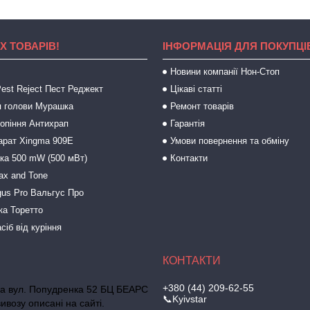
Х ТОВАРІВ!
ІНФОРМАЦІЯ ДЛЯ ПОКУПЦІ
Новини компанії Нон-Стоп
est Reject Пест Реджект
Цікаві статті
 голови Мурашка
Ремонт товарів
ропіння Антихрап
Гарантія
арат Xingma 909Е
Умови повернення та обміну
зка 500 mW (500 мВт)
Контакти
ax and Tone
gus Pro Вальгус Про
ка Торетто
сіб від куріння
+380 (44) 209-62-55
ька вул. Попудренка 52 БЦ БЕАРС
📞Kyivstar
ивозу описані на сайті.