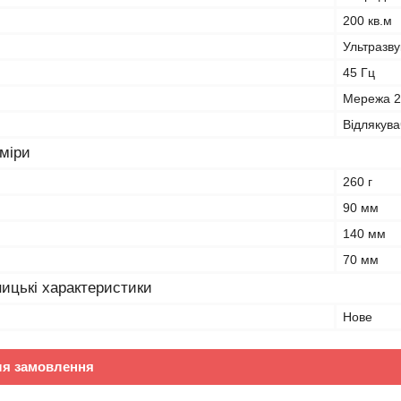
200 кв.м
Ультразву
45 Гц
Мережа 2
Відлякува
зміри
260 г
90 мм
140 мм
70 мм
ицькі характеристики
Нове
ля замовлення