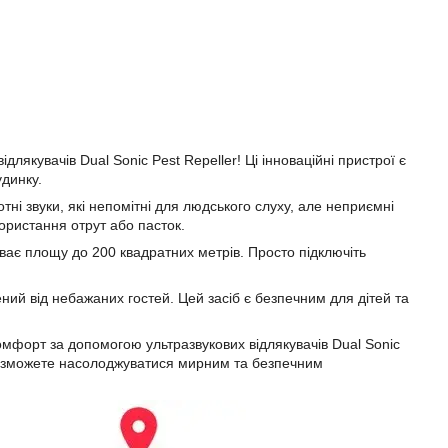
лякувачів Dual Sonic Pest Repeller! Ці інноваційні пристрої є
удинку.
тні звуки, які непомітні для людського слуху, але неприємні
ористання отрут або пасток.
иває площу до 200 квадратних метрів. Просто підключіть
ний від небажаних гостей. Цей засіб є безпечним для дітей та
комфорт за допомогою ультразвукових відлякувачів Dual Sonic
ви зможете насолоджуватися мирним та безпечним