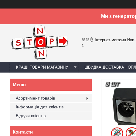
Ми з генерато
💙💛👌 Інтернет-магазин Non
⤵
КРАЩІ ТОВАРИ МАГАЗИНУ
ШВИДКА ДОСТАВКА І ОП
Асортимент товарів
Інформація для клієнтів
Відгуки клієнтів
Контакти