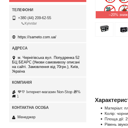
–20%
+380 (44) 209-62-55
📞Kyivstar
https://sameto.com.ua/
м. Чернігівська вул. Попудренка 52
БЦ БЕАРС (Умови самовивозу описані
на сайті. Замовлення від 70грн.), Київ,
Україна
💙💛 Інтернет-магазин Non-Stop 🎁%
🚚 ⤵
Характерис
Матеріал: п
Колір: чорни
Менеджер
Площа дії: 2
Рівень звуко