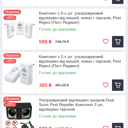
Новинка
Комплект з 3-х шт: ультразвуковий
–20%
відлякувач від мишей, комах і тарганів, Pest
Reject (Пест Реджект)
Готово до відправки
599
₴
748,75 ₴
Новинка
Комплект з 2-х шт: ультразвуковий
–20%
відлякувач від мишей, комах і тарганів, Pest
Reject (Пест Реджект)
Готово до відправки
385
₴
481,25 ₴
Новинка
Ультразвуковий відлякувач гризунів Dual
–20%
Sonic Pest Repeller Комплект 3 шт.,
відлякувач тарганів
Готово до відправки