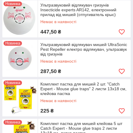
Новинка
Ультразвуковий відлякувач гризунів
Insecticide experts AR142, електронний
прилад від мишей (отпугиватель крыс)
Немає в наявності
447,50
₴
Новинка
Ультразвуковий відлякувач мишей UltraSonic
Pest Repeller електро відлякувач, ультразвук
від гризунів
Немає в наявності
287,50
₴
Новинка
Комплект пастка для мишей 2 шт. "Catch
Expert - Mouse glue traps" 2 листи 13х18 см,
клейова пастка
Немає в наявності
225
₴
Новинка
Комплект пастка для мишей клейова 5 шт
Catch Expert - Mouse glue traps 2 листи