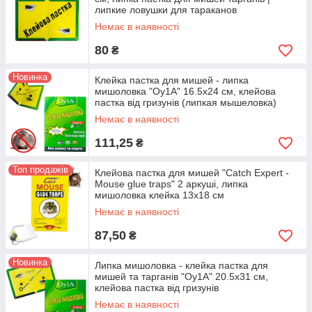
липкие ловушки для тараканов
Немає в наявності
80
₴
Новинка
Клейка пастка для мишей - липка
мишоловка "Oy1A" 16.5х24 см, клейова
пастка від гризунів (липкая мышеловка)
Немає в наявності
111,25
₴
Топ продажів
Клейова пастка для мишей "Catch Expert -
Mouse glue traps" 2 аркуші, липка
мишоловка клейка 13х18 см
Немає в наявності
87,50
₴
Новинка
Липка мишоловка - клейка пастка для
мишей та тарганів "Oy1A" 20.5х31 см,
клейова пастка від гризунів
Немає в наявності