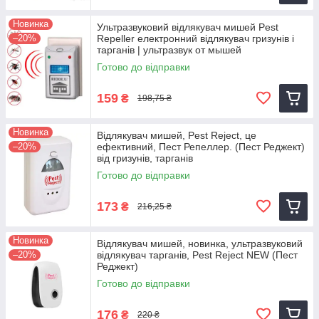
Новинка
Ультразвуковий відлякувач мишей Pest
–20%
Repeller електронний відлякувач гризунів і
тарганів | ультразвук от мышей
Готово до відправки
159
₴
198,75 ₴
Новинка
Відлякувач мишей, Pest Reject, це
–20%
ефективний, Пест Репеллер. (Пест Реджект)
від гризунів, тарганів
Готово до відправки
173
₴
216,25 ₴
Новинка
Відлякувач мишей, новинка, ультразвуковий
–20%
відлякувач тарганів, Pest Reject NEW (Пест
Реджект)
Готово до відправки
176
₴
220 ₴