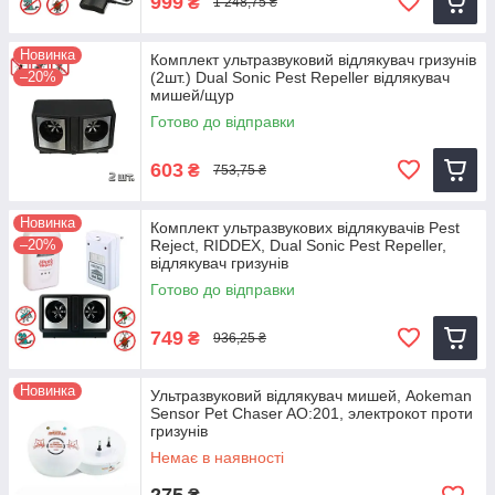
999
₴
1 248,75 ₴
Новинка
Комплект ультразвуковий відлякувач гризунів
–20%
(2шт.) Dual Sonic Pest Repeller відлякувач
мишей/щур
Готово до відправки
603
₴
753,75 ₴
Новинка
Комплект ультразвукових відлякувачів Pest
–20%
Reject, RIDDEX, Dual Sonic Pest Repeller,
відлякувач гризунів
Готово до відправки
749
₴
936,25 ₴
Новинка
Ультразвуковий відлякувач мишей, Aokeman
Sensor Pet Chaser AO:201, электрокот проти
гризунів
Немає в наявності