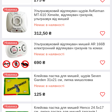
275
₴
Новинка
Ультразвуковий відлякувач щурів AoKeman
MT-610 Ximeite, відлякувач гризунів,
ультразвук від мишей
Немає в наявності
312,50
₴
Новинка
Ультразвуковий відлякувач мишей AR 166В
електронний відлякувач гризунів та комах
Немає в наявності
690
₴
Новинка
Клейова пастка для мишей, щурів Seven
Garden 31х21 см, липка мишоловка
Немає в наявності
125
₴
Новинка
Клейова пастка для мишей Henco 24.5х17
см, липка пастка для мишей тарганів |