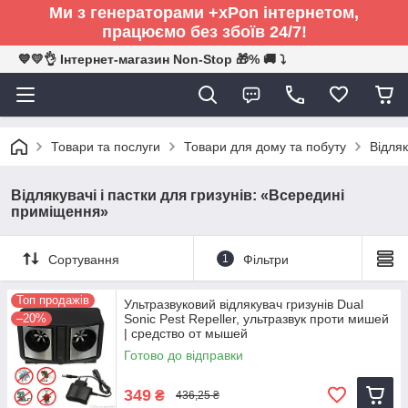
Ми з генераторами +xPon інтернетом,
працюємо без збоїв 24/7!
💙💛👌 Інтернет-магазин Non-Stop 🎁% 🚚 ⤵
Товари та послуги
Товари для дому та побуту
Відляк
Відлякувачі і пастки для гризунів: «Всередині
приміщення»
Сортування
1
Фільтри
Топ продажів
Ультразвуковий відлякувач гризунів Dual
–20%
Sonic Pest Repeller, ультразвук проти мишей
| средство от мышей
Готово до відправки
349
₴
436,25 ₴