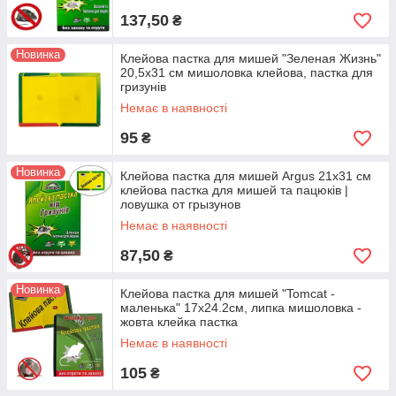
137,50
₴
Новинка
Клейова пастка для мишей "Зеленая Жизнь"
20,5x31 см мишоловка клейова, пастка для
гризунів
Немає в наявності
95
₴
Новинка
Клейова пастка для мишей Argus 21х31 см
клейова пастка для мишей та пацюків |
ловушка от грызунов
Немає в наявності
87,50
₴
Новинка
Клейова пастка для мишей "Tomcat -
маленька" 17х24.2см, липка мишоловка -
жовта клейка пастка
Немає в наявності
105
₴