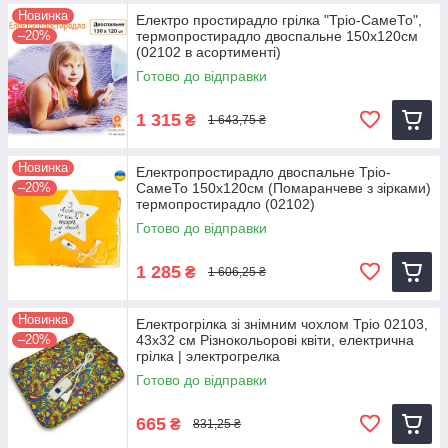
Новинка
Електро простирадло грілка "Тріо-СамеТо",
–20%
термопростирадло двоспальне 150х120см
(02102 в асортименті)
Готово до відправки
1 315
₴
1 643,75 ₴
Новинка
Електропростирадло двоспальне Тріо-
–20%
СамеТо 150х120см (Помаранчеве з зірками)
термопростирадло (02102)
Готово до відправки
1 285
₴
1 606,25 ₴
Новинка
Електрогрілка зі знімним чохлом Тріо 02103,
–20%
43х32 см Різнокольорові квіти, електрична
грілка | электрогрелка
Готово до відправки
665
₴
831,25 ₴