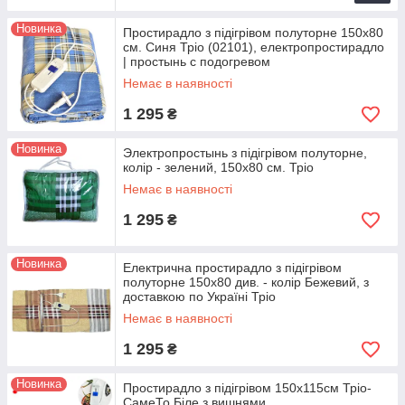
Новинка
Простирадло з підігрівом полуторне 150x80
см. Синя Тріо (02101), електропростирадло
| простынь с подогревом
Немає в наявності
1 295
₴
Новинка
Электропростынь з підігрівом полуторне,
колір - зелений, 150x80 см. Тріо
Немає в наявності
1 295
₴
Новинка
Електрична простирадло з підігрівом
полуторне 150x80 див. - колір Бежевий, з
доставкою по Україні Тріо
Немає в наявності
1 295
₴
Новинка
Простирадло з підігрівом 150х115см Тріо-
СамеТо Біле з вишнями,