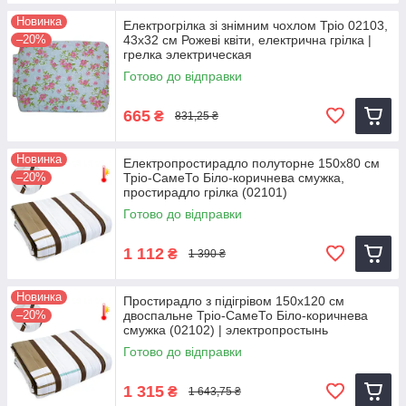
Новинка
Електрогрілка зі знімним чохлом Тріо 02103,
–20%
43х32 см Рожеві квіти, електрична грілка |
грелка электрическая
Готово до відправки
665
₴
831,25 ₴
Новинка
Електропростирадло полуторне 150х80 см
–20%
Тріо-СамеТо Біло-коричнева смужка,
простирадло грілка (02101)
Готово до відправки
1 112
₴
1 390 ₴
Новинка
Простирадло з підігрівом 150х120 см
–20%
двоспальне Тріо-СамеТо Біло-коричнева
смужка (02102) | электропростынь
Готово до відправки
1 315
₴
1 643,75 ₴