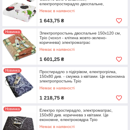
електропростирадло двоспальне,
термопростирадло
Немає в наявності
1 643,75
₴
Новинка
Электропростынь двоспальне 150х120 см,
Тріо (чохол - клітина жовто-зелено-
коричнева) электроматрас
Немає в наявності
1 601,25
₴
Новинка
Простирадло з підігрівом, електрогрілка,
150x80 див. - смужка з квітами. Це економна
электропростынь Тріо
Немає в наявності
1 218,75
₴
Новинка
Електро простирадло, электроматрас,
150x80 див. коричнева з квітами. Це
економне, електроковдра Тріо
Немає в наявності