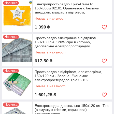
Новинка
Електропростирадло Трио-СамеТо
150x80см 02101 Оранжевое с белыми
звездами, матрац з підігрівом,
електроковдра
Немає в наявності
1 390
₴
Новинка
Простирадло електричне з підігрівом
160х150 см. 120W сіре в клітинку,
двоспальне електропростирадло
Немає в наявності
617,50
₴
Новинка
Простирадло з підігрівом, електрогрілка,
150x120 см - Зелена. Економне
електропростирадло Тріо 02102
Немає в наявності
1 601,25
₴
Новинка
Електроковдра двоспальна 150х120 см, Тріо
(в смужку з квітами, коричнева)
електроматрас