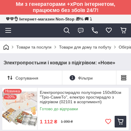
Ми з генераторами +xPon інтернетом,
працюємо без збоїв 24/7!
💙💛👌 Інтернет-магазин Non-Stop 🎁% 🚚 ⤵
Товари та послуги
Товари для дому та побуту
Обігрі
Электропростыни і ковдри з підігрівом: «Нове»
Сортування
1
Фільтри
Новинка
Електропростирадло полуторне 150х80см
–20%
"Тріо-СамеТо", електро простирадло з
підігрівом (02101 в асортименті)
Готово до відправки
1 112
₴
1 390 ₴