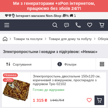
Ми з генераторами +xPon інтернетом,
працюємо без збоїв 24/7!
💙💛👌 Інтернет-магазин Non-Stop 🎁% 🚚 ⤵
Товари та послуги
Товари для дому та побуту
Обігрі
Электропростыни і ковдри з підігрівом: «Немає»
Сортування
1
Фільтри
Новинка
Электропростынь двоспальне 150х120 см,
–20%
коричневий з візерунком, простирадло з
підігрівом Тріо 02102
Готово до відправки
1 315
₴
1 643,75 ₴