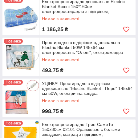
Новинка
Електропростирадло двоспальне Electric
Blanket Вишні 150*160см
електропростирадло з підігрівом,
термопростирадло
Немає в наявності
1 186,25
₴
Новинка
Простирадло з підігрівом односпальна
Electric Blanket 50W 145х64 см
електропростінь "Олені", електроковдра
Немає в наявності
493,75
₴
Новинка
УЦІНКА! Простирадло з підігрівом
односпальне "Electric Blanket - Перо" 145х64
см 50W, електрична ковдра
Немає в наявності
998,75
₴
Новинка
Електропростирадло Трио-СамеТо
150x80см 02101 Оранжевое с белыми
звездами, матрац з підігрівом,