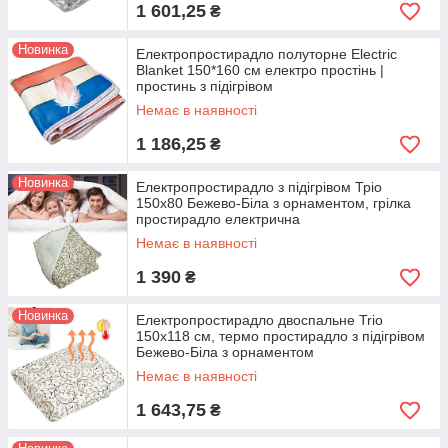
1 601,25
₴
Новинка
Електропростирадло полуторне Electric
Blanket 150*160 см електро простінь |
простинь з підігрівом
Немає в наявності
1 186,25
₴
Новинка
Електропростирадло з підігрівом Тріо
150х80 Бежево-Біла з орнаментом, грілка
простирадло електрична
Немає в наявності
1 390
₴
Новинка
Електропростирадло двоспальне Trio
150х118 см, термо простирадло з підігрівом
Бежево-Біла з орнаментом
Немає в наявності
1 643,75
₴