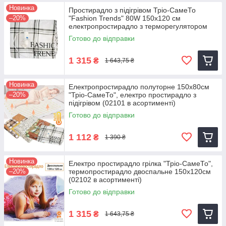
Новинка
Простирадло з підігрівом Тріо-СамеТо
–20%
"Fashion Trends" 80W 150х120 см
електропростирадло з терморегулятором
Готово до відправки
1 315
₴
1 643,75 ₴
Новинка
Електропростирадло полуторне 150х80см
–20%
"Тріо-СамеТо", електро простирадло з
підігрівом (02101 в асортименті)
Готово до відправки
1 112
₴
1 390 ₴
Новинка
Електро простирадло грілка "Тріо-СамеТо",
–20%
термопростирадло двоспальне 150х120см
(02102 в асортименті)
Готово до відправки
1 315
₴
1 643,75 ₴