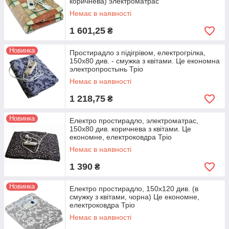
коричнева) электроматрас
Немає в наявності
1 601,25
₴
Новинка
Простирадло з підігрівом, електрогрілка,
150x80 див. - смужка з квітами. Це економна
электропростынь Тріо
Немає в наявності
1 218,75
₴
Новинка
Електро простирадло, электроматрас,
150x80 див. коричнева з квітами. Це
економне, електроковдра Тріо
Немає в наявності
1 390
₴
Новинка
Електро простирадло, 150x120 див. (в
смужку з квітами, чорна) Це економне,
електроковдра Тріо
Немає в наявності