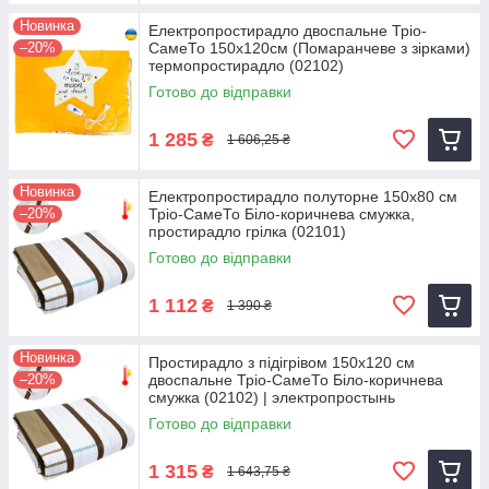
Новинка
Електропростирадло двоспальне Тріо-
–20%
СамеТо 150х120см (Помаранчеве з зірками)
термопростирадло (02102)
Готово до відправки
1 285
₴
1 606,25 ₴
Новинка
Електропростирадло полуторне 150х80 см
–20%
Тріо-СамеТо Біло-коричнева смужка,
простирадло грілка (02101)
Готово до відправки
1 112
₴
1 390 ₴
Новинка
Простирадло з підігрівом 150х120 см
–20%
двоспальне Тріо-СамеТо Біло-коричнева
смужка (02102) | электропростынь
Готово до відправки
1 315
₴
1 643,75 ₴