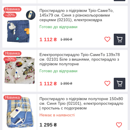
Новинка
Простирадло з підігрівом Тріо-СамеТо,
–20%
145х79 см. Синя з різнокольоровими
серцями (02101), електроковдра
Готово до відправки
1 112
₴
1 390 ₴
Новинка
Електропростирадло Тріо-СамеТо 139х78
–20%
см. 02101 Біле з вишнями, простирадло з
підігрівом полуторне
Готово до відправки
1 112
₴
1 390 ₴
Новинка
Простирадло з підігрівом полуторне 150x80
см. Синя Тріо (02101), електропростирадло
| простынь с подогревом
Немає в наявності
1 295
₴