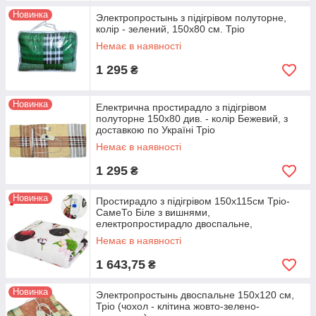
Новинка
Электропростынь з підігрівом полуторне,
колір - зелений, 150x80 см. Тріо
Немає в наявності
1 295
₴
Новинка
Електрична простирадло з підігрівом
полуторне 150x80 див. - колір Бежевий, з
доставкою по Україні Тріо
Немає в наявності
1 295
₴
Новинка
Простирадло з підігрівом 150х115см Тріо-
СамеТо Біле з вишнями,
електропростирадло двоспальне,
термопростирадло
Немає в наявності
1 643,75
₴
Новинка
Электропростынь двоспальне 150х120 см,
Тріо (чохол - клітина жовто-зелено-