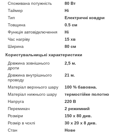
Споживана потужність
80 Вт
Таймер
Ні
Тип
Електричні ковдри
Товщина
0.5 см
Функція автовідключення
Ні
Час нагріву
15 хв
Ширина
80 см
Користувальницькі характеристики
Довжина зовнішнього
2,5 м.
дроти
Довжина внутрішнього
21 м.
проводу
Матеріал верхнього шару
100 % бавовна.
Матеріал нижнього шару
термостійке полотно
Напруга
220 В
Перемикач
2 режимний
Розміри
150 х 80 див.
Розмір в чохлі
30 х 20 х 8 див.
Стан
Нове