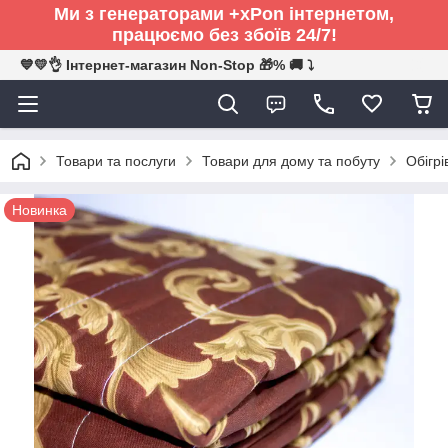
Ми з генераторами +xPon інтернетом,
працюємо без збоїв 24/7!
💙💛👌 Інтернет-магазин Non-Stop 🎁% 🚚 ⤵
Товари та послуги
Товари для дому та побуту
Обігрі
Новинка