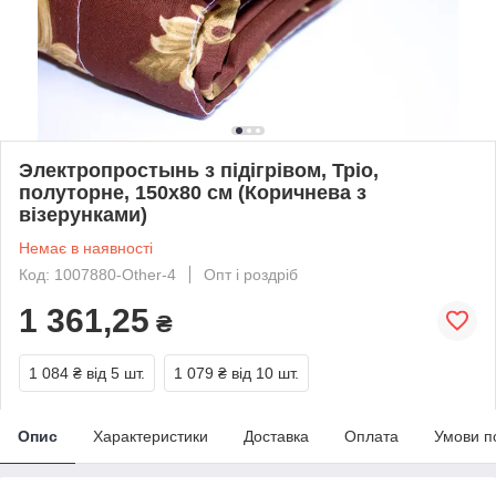
Электропростынь з підігрівом, Тріо,
полуторне, 150x80 см (Коричнева з
візерунками)
Немає в наявності
Код: 1007880-Other-4
Опт і роздріб
1 361,25
₴
1 084 ₴
від 5 шт.
1 079 ₴
від 10 шт.
Опис
Характеристики
Доставка
Оплата
Умови п