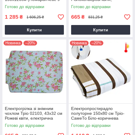
зірками) термопростирадло
електрична грілка |
Готово до відправки
Готово до відправки
(02102)
электрогрелка
1 285
665
₴
₴
1 606,25 ₴
831,25 ₴
Купити
Купити
Новинка
–20%
Новинка
–20%
Електрогрілка зі знімним
Електропростирадло
чохлом Тріо 02103, 43х32 см
полуторне 150х80 см Тріо-
Рожеві квіти, електрична
СамеТо Біло-коричнева
грілка | грелка электрическая
смужка, простирадло грілка
Готово до відправки
Готово до відправки
(02101)