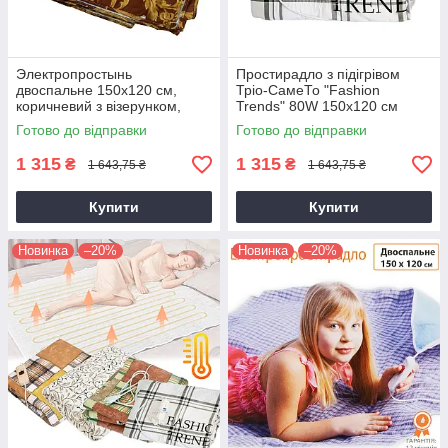
Электропростынь
Простирадло з підігрівом
двоспальне 150х120 см,
Тріо-СамеТо "Fashion
коричневий з візерунком,
Trends" 80W 150х120 см
простирадло з підігрівом Тріо
електропростирадло з
Готово до відправки
Готово до відправки
02102
терморегулятором
1 315
1 315
₴
₴
1 643,75 ₴
1 643,75 ₴
Купити
Купити
Новинка
–20%
Новинка
–20%