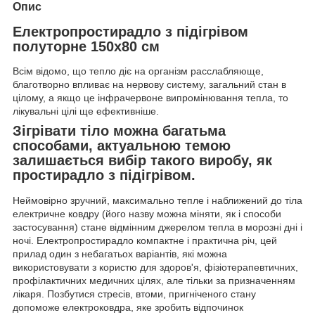
Опис
Електропростирадло з підігрівом
полуторне 150x80 см
Всім відомо, що тепло діє на організм расслабляюще,
благотворно впливає на нервову систему, загальний стан в
цілому, а якщо це інфрачервоне випромінювання тепла, то
лікувальні цілі ще ефективніше.
Зігрівати тіло можна багатьма
способами, актуальною темою
залишається вибір такого виробу, як
простирадло з підігрівом.
Неймовірно зручний, максимально тепле і наближений до тіла
електричне ковдру (його назву можна міняти, як і способи
застосування) стане відмінним джерелом тепла в морозні дні і
ночі. Електропростирадло компактне і практична річ, цей
прилад один з небагатьох варіантів, які можна
використовувати з користю для здоров'я, фізіотерапевтичних,
профілактичних медичних цілях, але тільки за призначенням
лікаря. Позбутися стресів, втоми, пригніченого стану
допоможе електроковдра, яке зробить відпочинок