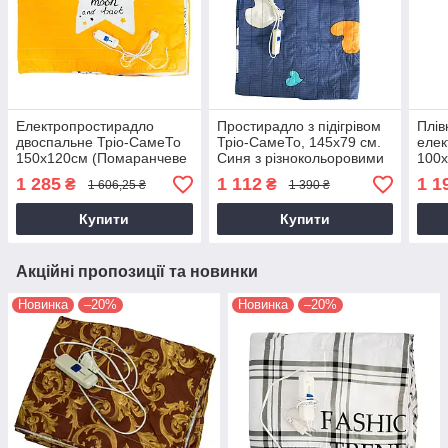
Електропростирадло
Простирадло з підігрівом
Плів
двоспальне Тріо-СамеТо
Тріо-СамеТо, 145х79 см.
елек
150х120см (Помаранчеве
Синя з різнокольоровими
100х
з зірками)
серцями (02101),
тепл
1 285
1 112
1 1
₴
₴
1 606,25 ₴
1 390 ₴
термопростирадло
електроковдра
200
(02102)
Купити
Купити
Акційні пропозиції та новинки
Новинка
–20%
Новинка
–20%