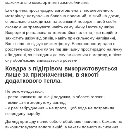
максимально комфортним і заспокійливим.
Електрична простирадло виготовлена з гіпоалергенного
матеріалу: натуральна бавовна приємний, м'який на дотик,
спеціально знаходиться на зовнішній поверхні, щоб своїм
складом не травмувати навіть саму ніжну і чутливу шкіру.
Всередині розташовано термостійке полотно, яке надійно
захистить шкіру від опіків, навіть при сильному нагріванні,
Ваше тіло не відчує дискомфорту. Електропростирадло в
розстеленому стані лягає під звичайну простирадло на ліжку
або дивані, за півгодини до сну вмикається в мережу, а після
сну обов'язково виймається з розетки.
Ковдра з підігрівом використовується
лише за призначенням, в якості
додаткового тепла.
Не рекомендується:
- розташовувати на місці подушки, в області голови;
- включати в згорнутому вигляді;
- у разі забруднення – не прати, щоб вода не потрапила
всередину виробу.
Догляд приладу являє собою дбайливе чищення, бажано не
використовувати вологе виріб, а чекати повного висихання.