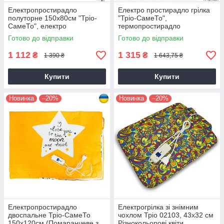
Електропростирадло
Електро простирадло грілка
полуторне 150х80см "Тріо-
"Тріо-СамеТо",
СамеТо", електро
термопростирадло
простирадло з підігрівом
двоспальне 150х120см
Готово до відправки
Готово до відправки
(02101 в асортименті)
(02102 в асортименті)
1 112
1 315
₴
₴
1 390 ₴
1 643,75 ₴
Купити
Купити
Новинка
–20%
Новинка
–20%
Електропростирадло
Електрогрілка зі знімним
двоспальне Тріо-СамеТо
чохлом Тріо 02103, 43х32 см
150х120см (Помаранчеве з
Різнокольорові квіти,