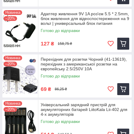
Новинка
Адаптер живлення 9V 1A роз'єм 5.5 * 2.5mm,
–20%
блок живлення для відеоспостереження на 9
вольт | универсальный блок питания
Готово до відправки
127
₴
158,75 ₴
Новинка
Перехідник для розетки Чорний (41-13619),
–20%
перехідник з американської розетки на
європейську 2.5/250V 10A
Готово до відправки
69
₴
86,25 ₴
Новинка
Універсальний зарядний пристрій для
–20%
акумуляторних батарей LiitoKala Lii-402 для
4-х акумуляторів
Готово до відправки