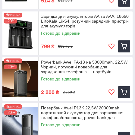
514
₴
642,50 ₴
Новинка
Зарядка для акумуляторів АА та ААА, 18650
–20%
LiitoKala Lii-S4, розумний зарядний пристрій
для акумуляторів
Готово до відправки
799
₴
998,75 ₴
Новинка
Powerbank Awei PA-13 на 50000mah, 22.5W
–20%
Чорний, потужний повербанк для
заряджання телефонів — ноутбуків
Готово до відправки
2 200
₴
2 750 ₴
Новинка
Повербанк Awei P13K 22,5W 20000mah,
–20%
портативний акумулятор для заряджання
телефона/планшета, power bank для
айфона
Готово до відправки