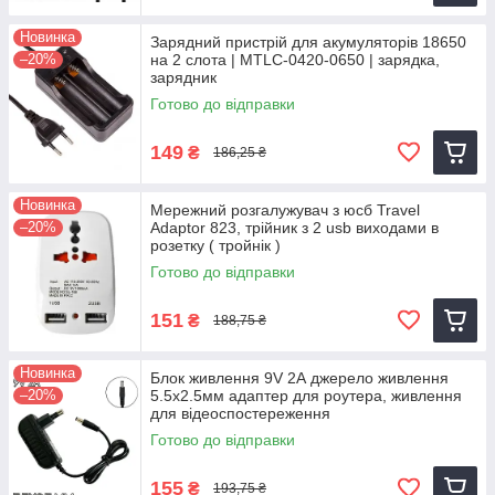
Новинка
Зарядний пристрій для акумуляторів 18650
–20%
на 2 слота | MTLC-0420-0650 | зарядка,
зарядник
Готово до відправки
149
₴
186,25 ₴
Новинка
Мережний розгалужувач з юсб Travel
–20%
Adaptor 823, трійник з 2 usb виходами в
розетку ( тройнік )
Готово до відправки
151
₴
188,75 ₴
Новинка
Блок живлення 9V 2А джерело живлення
–20%
5.5х2.5мм адаптер для роутера, живлення
для відеоспостереження
Готово до відправки
155
₴
193,75 ₴