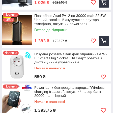
1 026
₴
1 282,50 ₴
Новинка
Повербанк Awei PA12 на 30000 mah 22.5W
–20%
Чорний, зовнішній акумулятор роутера —
телефона, потужний powerbank
Готово до відправки
1 383
₴
1 728,75 ₴
Новинка
Розумна розетка з вай фай управлінням Wi-
Fi Smart Plug Socket 10A смарт розетка з
дистанційним управлінням
Немає в наявності
550
₴
Новинка
Power bank безпровідна зарядка "Wireless
charging treasure", потужний павер банк
20000 mah Чорний
Немає в наявності
1 393,75
₴