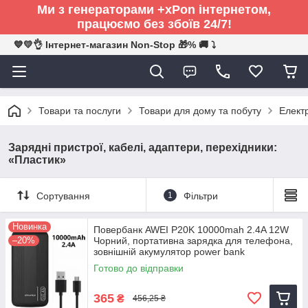
Ми з генераторами +xPon інтернетом,
працюємо без збоїв 24/7!
💙💛👌 Інтернет-магазин Non-Stop 🎁% 🚚 ⤵
Товари та послуги
Товари для дому та побуту
Електр
Зарядні пристрої, кабелі, адаптери, перехідники:
«Пластик»
Сортування
1
Фільтри
Новинка
Повербанк AWEI P20K 10000mah 2.4A 12W
–20%
Чорний, портативна зарядка для телефона,
зовнішній акумулятор power bank
Готово до відправки
365
₴
456,25 ₴