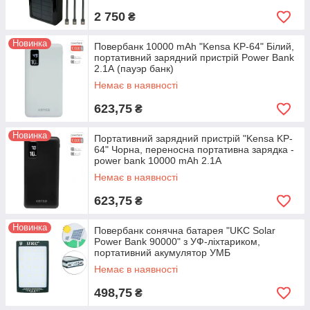
2 750
₴
Новинка
Повербанк 10000 mAh "Kensa KP-64" Білий,
портативний зарядний пристрій Power Bank
2.1А (пауэр банк)
Немає в наявності
623,75
₴
Новинка
Портативний зарядний пристрій "Kensa KP-
64" Чорна, переносна портативна зарядка -
power bank 10000 mAh 2.1А
Немає в наявності
623,75
₴
Новинка
Повербанк сонячна батарея "UKC Solar
Power Bank 90000" з УФ-ліхтариком,
портативний акумулятор УМБ
Немає в наявності
498,75
₴