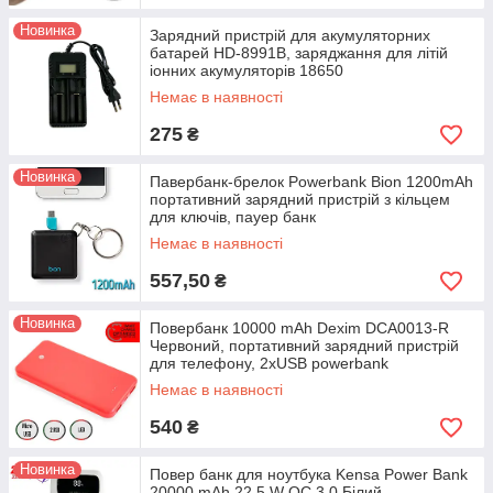
Новинка
Зарядний пристрій для акумуляторних
батарей HD-8991В, заряджання для літій
іонних акумуляторів 18650
Немає в наявності
275
₴
Новинка
Павербанк-брелок Powerbank Bion 1200mAh
портативний зарядний пристрій з кільцем
для ключів, пауер банк
Немає в наявності
557,50
₴
Новинка
Повербанк 10000 mAh Dexim DCA0013-R
Червоний, портативний зарядний пристрій
для телефону, 2хUSB powerbank
Немає в наявності
540
₴
Новинка
Повер банк для ноутбука Kensa Power Bank
20000 mAh 22.5 W QC 3.0 Білий,