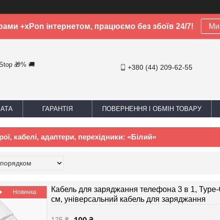
рами +xPon інтернетом, працюємо без збоїв 24/7!
Ми 
-Stop 🎁% 🚚
+380 (44) 209-62-55
ЛАТА
ГАРАНТІЯ
ПОВЕРНЕННЯ І ОБМІН ТОВАРУ
ої, кабелі, адаптери, перехідники: «Білий»
Кабель для заряджання телефона 3 в 1, Type-C
Новинка
см, універсальний кабель для заряджання
125 ₴