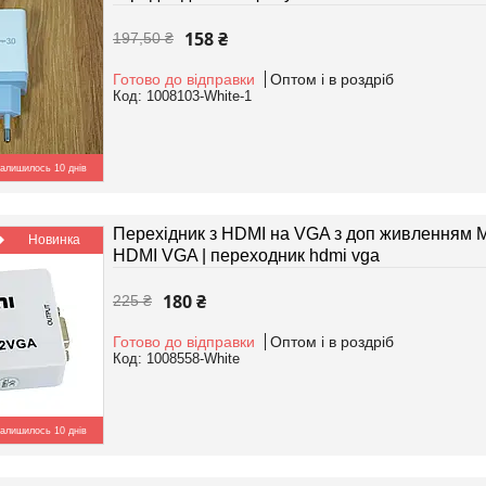
158 ₴
197,50 ₴
Готово до відправки
Оптом і в роздріб
1008103-White-1
алишилось 10 днів
Перехідник з HDMI на VGA з доп живленням 
Новинка
HDMI VGA | переходник hdmi vga
180 ₴
225 ₴
Готово до відправки
Оптом і в роздріб
1008558-White
алишилось 10 днів