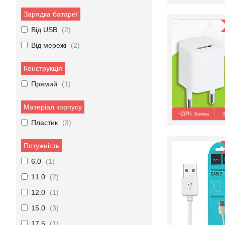
Зарядка батареї
Від USB
2
Від мережі
2
Конструкція
Прямий
1
Матеріал корпусу
–20%
З
Пластик
3
Потужність
6.0
1
11.0
2
12.0
1
15.0
3
17.5
1