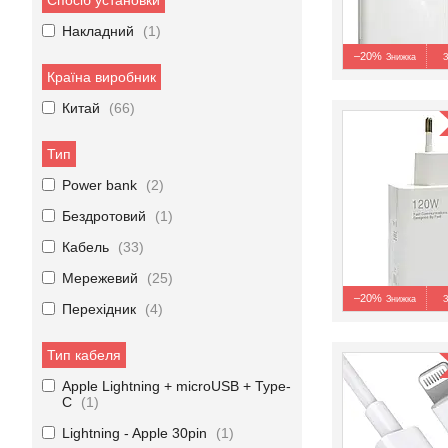
Спосіб установки
Накладний
1
–20%
З
Країна виробник
Китай
66
Тип
Power bank
2
Бездротовий
1
Кабель
33
Мережевий
25
–20%
З
Перехідник
4
Тип кабеля
Apple Lightning + microUSB + Type-
C
1
Lightning - Apple 30pin
1