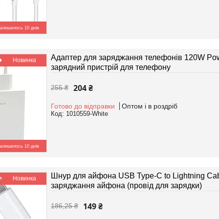
алишилось 10 днів
Адаптер для заряджання телефонів 120W Powe
Новинка
зарядний пристрій для телефону
204 ₴
255 ₴
Готово до відправки
Оптом і в роздріб
1010559-White
алишилось 10 днів
Шнур для айфона USB Type-C to Lightning Cab
Новинка
заряджання айфона (провід для зарядки)
149 ₴
186,25 ₴