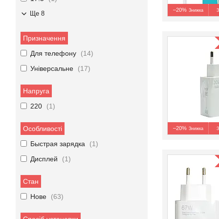
–20%
З
Ще 8
Призначення
Для телефону
14
Універсальне
17
Напруга
220
1
Особливості
–20%
З
Быстрая зарядка
1
Дисплей
1
Стан
Нове
63