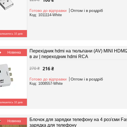
100 ₴
Готово до відправки
Оптом і в роздріб
1011114-White
алишилось 10 днів
Перехідник hdmi на тюльпани (AV) MINI HDMI
Новинка
в av | переходник hdmi RCA
216 ₴
270 ₴
Готово до відправки
Оптом і в роздріб
1008557-White
алишилось 10 днів
Блочок для зарядки телефону на 4 роз'єми Fas
Новинка
зарядка для телефону