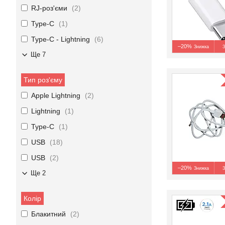
RJ-роз'єми
2
Type-C
1
Type-C - Lightning
6
–20%
З
Ще 7
Тип роз'єму
Apple Lightning
2
Lightning
1
Type-C
1
USB
18
USB
2
–20%
З
Ще 2
Колір
Блакитний
2