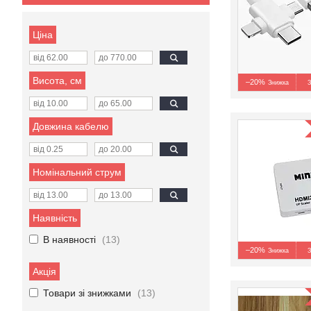
Ціна
Висота, см
–20%
З
Довжина кабелю
Номінальний струм
Наявність
В наявності
13
–20%
З
Акція
Товари зі знижками
13