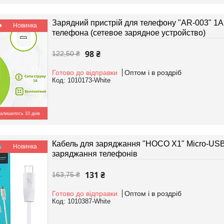
Зарядний пристрій для телефону "AR-003" 1А,
Новинка
телефона (сетевое зарядное устройство)
98 ₴
122,50 ₴
Готово до відправки
Оптом і в роздріб
1010173-White
алишилось 10 днів
Кабель для заряджання "HOCO X1" Micro-USB 
Новинка
заряджання телефонів
131 ₴
163,75 ₴
Готово до відправки
Оптом і в роздріб
1010387-White