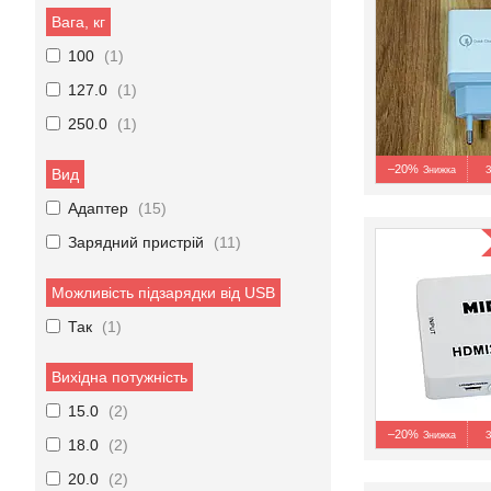
Вага, кг
100
1
127.0
1
250.0
1
–20%
З
Вид
Адаптер
15
Зарядний пристрій
11
Можливість підзарядки від USB
Так
1
Вихідна потужність
15.0
2
–20%
З
18.0
2
20.0
2