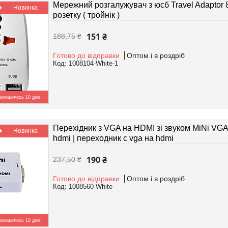
Мережний розгалужувач з юсб Travel Adaptor 8
Новинка
розетку ( тройнік )
151 ₴
188,75 ₴
Готово до відправки
Оптом і в роздріб
1008104-White-1
алишилось 10 днів
Перехідник з VGA на HDMI зі звуком MiNi VGA
Новинка
hdmi | переходник с vga на hdmi
190 ₴
237,50 ₴
Готово до відправки
Оптом і в роздріб
1008560-White
алишилось 10 днів