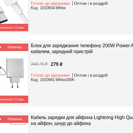
Готово до відправки
Оптом і в роздріб
1010934-White
алишилось 10 днів
Блок для заряджання телефону 200W Power A
Новинка
кабелем, зарядний пристрій
279 ₴
348,75 ₴
Готово до відправки
Оптом і в роздріб
1010941-White200K
алишилось 10 днів
Кабель зарядки для айфона Lightning High Qu
Новинка
на айфон, шнур до айфона