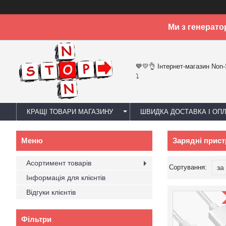
Ми з генерато
💙💛👌 Інтернет-магазин Non
⤵
КРАЩІ ТОВАРИ МАГАЗИНУ
ШВИДКА ДОСТАВКА І ОП
Зарядні пристр
Асортимент товарів
Інформація для клієнтів
Відгуки клієнтів
Фільтри