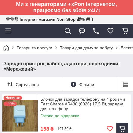
Ми з генераторами +xPon інтернетом,
працюємо без збоїв 24/7!
💙💛👌 Інтернет-магазин Non-Stop 🎁% 🚚 ⤵
Товари та послуги
Товари для дому та побуту
Електр
Зарядні пристрої, кабелі, адаптери, перехідники:
«Мережевий»
Сортування
1
Фільтри
Новинка
Блочок для зарядки телефону на 4 роз'єми
–20%
Fast Charge AR430 (6926) 17.5 Вт, зарядка
для телефону
Готово до відправки
158
₴
197,50 ₴