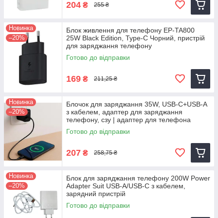
204
₴
255 ₴
Новинка
Блок живлення для телефону EP-TA800
–20%
25W Black Edition, Type-C Чорний, пристрій
для заряджання телефону
Готово до відправки
169
₴
211,25 ₴
Новинка
Блочок для заряджання 35W, USB-C+USB-A
–20%
з кабелем, адаптер для заряджання
телефону, сзу | адаптер для телефона
Готово до відправки
207
₴
258,75 ₴
Новинка
Блок для заряджання телефону 200W Power
–20%
Adapter Suit USB-A/USB-C з кабелем,
зарядний пристрій
Готово до відправки