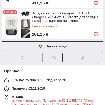
411,25
₴
Новинка
Зарядка жабка для батареї LCD USB
Charger HY02 4.2V 0.3A жабка для зарядки
телефона, адаптер живлення
Немає в наявності
161,25
₴
Показати ще
1
/ 3
Про нас
98% позитивних з 539 відгуків за рік
Працює з 02.11.2010
м. Київ
м. Чернігівська вул. Попудренка 52 БЦ БЕАРС (Умови
самовивозу описані на сайті. Замовлення від 70грн.),