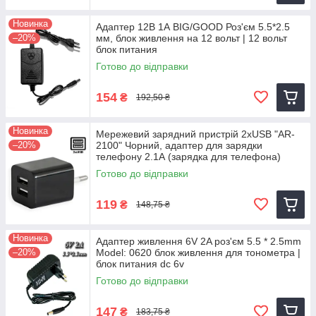
Новинка
Адаптер 12В 1А BIG/GOOD Роз'єм 5.5*2.5
–20%
мм, блок живлення на 12 вольт | 12 вольт
блок питания
Готово до відправки
154
₴
192,50 ₴
Новинка
Мережевий зарядний пристрій 2хUSB "AR-
–20%
2100" Чорний, адаптер для зарядки
телефону 2.1А (зарядка для телефона)
Готово до відправки
119
₴
148,75 ₴
Новинка
Адаптер живлення 6V 2A роз'єм 5.5 * 2.5mm
–20%
Model: 0620 блок живлення для тонометра |
блок питания dc 6v
Готово до відправки
147
₴
183,75 ₴