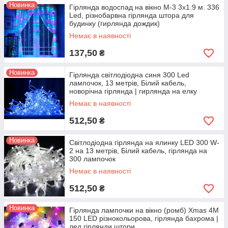
Новинка
Гірлянда водоспад на вікно М-3 3х1.9 м. 336
Led, різнобарвна гірлянда штора для
будинку (гирлянда дождик)
Немає в наявності
137,50
₴
Новинка
Гірлянда світлодіодна синя 300 Led
лампочок, 13 метрів, Білий кабель,
новорічна гірлянда | гирлянда на елку
Немає в наявності
512,50
₴
Новинка
Світлодіодна гірлянда на ялинку LED 300 W-
2 на 13 метрів, Білий кабель, гірлянда на
300 лампочок
Немає в наявності
512,50
₴
Новинка
Гірлянда лампочки на вікно (ромб) Xmas 4М
150 LED різнокольорова, гірлянда бахрома |
лед гірлянди штори