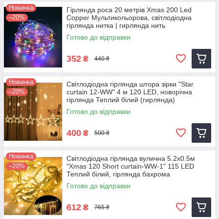
Новинка
Гірлянда роса 20 метрів Xmas 200 Led
–20%
Copper Мультикольорова, світлодіодна
гірлянда нитка | гирлянда нить
Готово до відправки
352
₴
440 ₴
Новинка
Світлодіодна гірлянда штора зірки "Star
–20%
curtain 12-WW" 4 м 120 LED, новорічна
гірлянда Теплий білий (гирлянда)
Готово до відправки
400
₴
500 ₴
Новинка
Світлодіодна гірлянда вулична 5.2х0.5м
–20%
"Xmas 120 Short curtain-WW-1" 115 LED
Теплий білий, гірлянда бахрома
Готово до відправки
612
₴
765 ₴