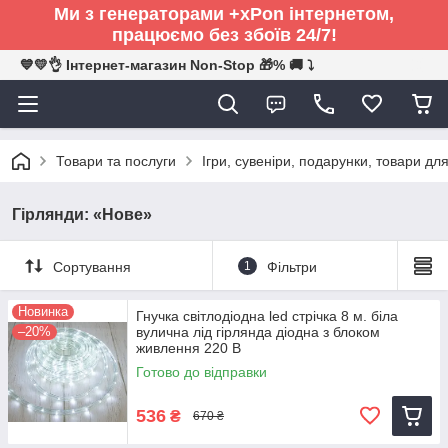
Ми з генераторами +xPon інтернетом,
працюємо без збоїв 24/7!
💙💛👌 Інтернет-магазин Non-Stop 🎁% 🚚 ⤵
Товари та послуги
Ігри, сувеніри, подарунки, товари для
Гірлянди: «Нове»
Сортування
1
Фільтри
Новинка
Гнучка світлодіодна led стрічка 8 м. біла
–20%
вулична лід гірлянда діодна з блоком
живлення 220 В
Готово до відправки
536
₴
670 ₴