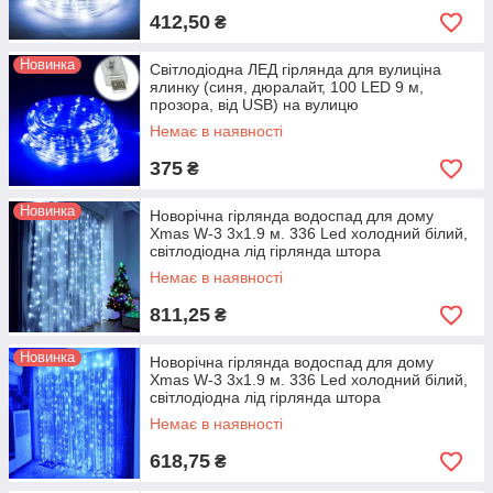
412,50
₴
Новинка
Світлодіодна ЛЕД гірлянда для вулиціна
ялинку (синя, дюралайт, 100 LED 9 м,
прозора, від USB) на вулицю
Немає в наявності
375
₴
Новинка
Новорічна гірлянда водоспад для дому
Xmas W-3 3х1.9 м. 336 Led холодний білий,
світлодіодна лід гірлянда штора
Немає в наявності
811,25
₴
Новинка
Новорічна гірлянда водоспад для дому
Xmas W-3 3х1.9 м. 336 Led холодний білий,
світлодіодна лід гірлянда штора
Немає в наявності
618,75
₴