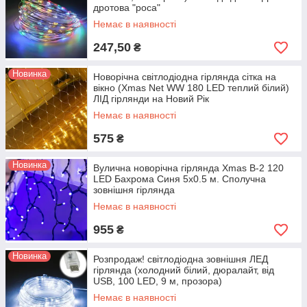
дротова "роса"
Немає в наявності
247,50
₴
Новинка
Новорічна світлодіодна гірлянда сітка на
вікно (Xmas Net WW 180 LED теплий білий)
ЛІД гірлянди на Новий Рік
Немає в наявності
575
₴
Новинка
Вулична новорічна гірлянда Xmas В-2 120
LED Бахрома Синя 5х0.5 м. Сполучна
зовнішня гірлянда
Немає в наявності
955
₴
Новинка
Розпродаж! світлодіодна зовнішня ЛЕД
гірлянда (холодний білий, дюралайт, від
USB, 100 LED, 9 м, прозора)
Немає в наявності