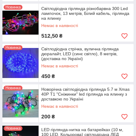
Новинка
Світлодіодна гірлянда різнобарвна 300 Led
лампочок, 13 метрів, Білий кабель, гірлянда
на ялинку
Немає в наявності
512,50
₴
Новинка
Світлодіодна стрічка, вулична гірлянда
дюралайт, LED (синє світло), 8 метрів,
(доставка по Україні)
Немає в наявності
450
₴
Новинка
Новорічна світлодіодна гірлянда 5.7 м Xmas
40P T1 "Сніжинки" led гірлянда на ялинку з
доставкою по Україні
Немає в наявності
200
₴
Новинка
LED гірлянда-нитка на батарейках (10 м,
100 LED, Кольорова) світлодіодна ЛЕД