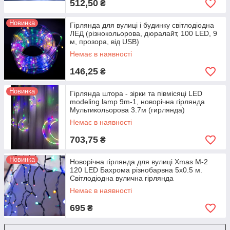
512,50
₴
Новинка
Гірлянда для вулиці і будинку світлодіодна
ЛЕД (різнокольорова, дюралайт, 100 LED, 9
м, прозора, від USB)
Немає в наявності
146,25
₴
Новинка
Гірлянда штора - зірки та півмісяці LED
modeling lamp 9m-1, новорічна гірлянда
Мультикольорова 3.7м (гирлянда)
Немає в наявності
703,75
₴
Новинка
Новорічна гірлянда для вулиці Xmas M-2
120 LED Бахрома різнобарвна 5х0.5 м.
Світлодіодна вулична гірлянда
Немає в наявності
695
₴