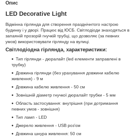
Опис
LED Decorative Light
Відмінна гірлянда для створення празднічнтого настрою
будинку і у дворі. Працює від ЮСБ. Світлодіоди знаходяться в
запаяній прозорій гнучкій трубці, що дозволяє (за певних
умов) використовувати гірлянду на вулиці.
Світлодіодна гірлянда, характеристики:
Тип гірлянди - дюралайт (led елементи заправлені в
трубку)
Довжина гірлянди (без урахування довжини кабелю
живлення) - 9 м
Довжина кабелю живлення - 50 см
Зовнішній діаметр гнучкої дюралайт трубки - 5 мм
Область застосування: внутрішня (при дотримання
певних умов - зовнішня)
Тип ламп - LED
Джерело живлення - USB роз'єм
Довжина шнура живлення: 50 см