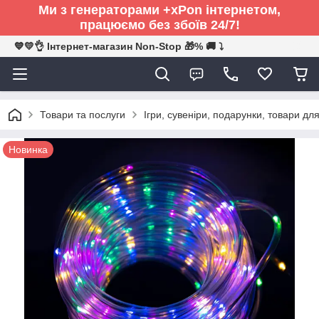
Ми з генераторами +xPon інтернетом,
працюємо без збоїв 24/7!
💙💛👌 Інтернет-магазин Non-Stop 🎁% 🚚 ⤵
Товари та послуги
Ігри, сувеніри, подарунки, товари для
Новинка