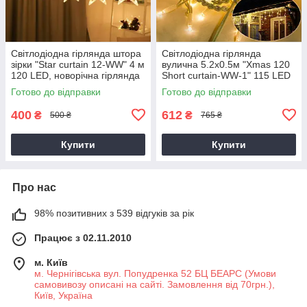
Світлодіодна гірлянда штора
Світлодіодна гірлянда
зірки "Star curtain 12-WW" 4 м
вулична 5.2х0.5м "Xmas 120
120 LED, новорічна гірлянда
Short curtain-WW-1" 115 LED
Теплий білий (гирлянда)
Теплий білий, гірлянда
Готово до відправки
Готово до відправки
бахрома
400
612
₴
₴
500 ₴
765 ₴
Купити
Купити
Про нас
98% позитивних з 539 відгуків за рік
Працює з 02.11.2010
м. Київ
м. Чернігівська вул. Попудренка 52 БЦ БЕАРС (Умови
самовивозу описані на сайті. Замовлення від 70грн.),
Київ, Україна