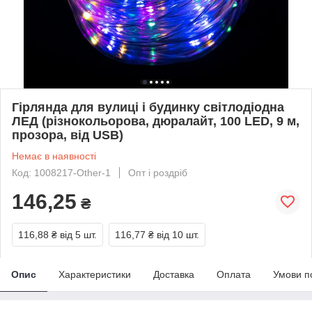
Гірлянда для вулиці і будинку світлодіодна
ЛЕД (різнокольорова, дюралайт, 100 LED, 9 м,
прозора, від USB)
Немає в наявності
Код: 1008217-Other-1
Опт і роздріб
146,25
₴
116,88 ₴
від 5 шт.
116,77 ₴
від 10 шт.
Опис
Характеристики
Доставка
Оплата
Умови п