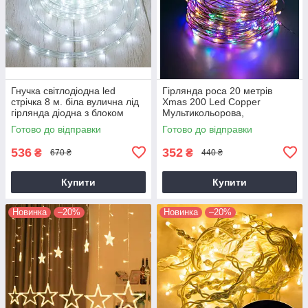
Гнучка світлодіодна led
Гірлянда роса 20 метрів
стрічка 8 м. біла вулична лід
Xmas 200 Led Copper
гірлянда діодна з блоком
Мультикольорова,
живлення 220 В
світлодіодна гірлянда нитка |
Готово до відправки
Готово до відправки
гирлянда нить
536
352
₴
₴
670 ₴
440 ₴
Купити
Купити
Новинка
–20%
Новинка
–20%