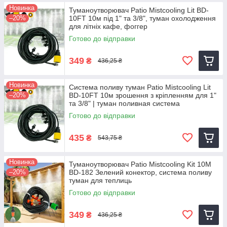
Новинка
Туманоутворювач Patio Mistcooling Lit BD-
–20%
10FT 10м під 1" та 3/8", туман охолодження
для літніх кафе, фоггер
Готово до відправки
349
₴
436,25 ₴
Новинка
Система поливу туман Patio Mistcooling Lit
–20%
BD-10FT 10м зрошення з кріпленням для 1"
та 3/8" | туман поливная система
Готово до відправки
435
₴
543,75 ₴
Новинка
Туманоутворювач Patio Mistcooling Kit 10M
–20%
BD-182 Зелений конектор, система поливу
туман для теплиць
Готово до відправки
349
₴
436,25 ₴