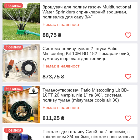
Новинка
Зрошувач для поливу газону Multifunctional
Water Sprinklers спринклерний зрошувач,
поливалка для саду 3/4"
Немає в наявності
88,75
₴
Новинка
Система поливу туман 2 штуки Patio
Mistcooling Kit 10M BD-182 Помаранчевий,
туманоутворювачі для теплиць
Немає в наявності
873,75
₴
Новинка
Туманоутворювач Patio Mistcooling Lit BD-
10FT 20 метрів, під 1" та 3/8", система
поливу туман (mistymate cools air 30)
Немає в наявності
811,25
₴
Новинка
Пістолет для поливу Синій на 7 режимів, з
кріпленням 3/4 дюйми, пістолет розпилювач