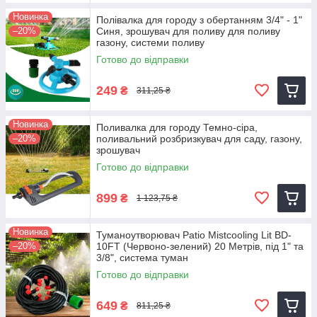
Новинка
Полівалка для городу з обертанням 3/4" - 1"
–20%
Синя, зрошувач для поливу для поливу
газону, системи поливу
Готово до відправки
249
₴
311,25 ₴
Новинка
Поливалка для городу Темно-сіра,
–20%
поливальний розбризкувач для саду, газону,
зрошувач
Готово до відправки
899
₴
1 123,75 ₴
Новинка
Туманоутворювач Patio Mistcooling Lit BD-
–20%
10FT (Червоно-зелений) 20 Метрів, під 1" та
3/8", система туман
Готово до відправки
649
₴
811,25 ₴