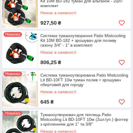
Kit 10M BD-182 туман для альтанок - 2шт./
комплект
Немає в наявності
927,50
₴
Новинка
Система туманоутворення Patio Mistcooling
Kit 10M BD-182 + зрошувач для поливу
газону 3/4" - 1" в комплекті
Немає в наявності
806,25
₴
Новинка
Система туманоутворювача Patio Mistcooling
Lit BD-10FT 10м туман полив + зрошувач
обертовий для городу
Немає в наявності
645
₴
Новинка
Туманоутворювач для теплиць Patio
Mistcooling Lit BD-10FT 10м (2шт./уп.) фоггер
з кріпленням для 1" та 3/8"
Немає в наявності