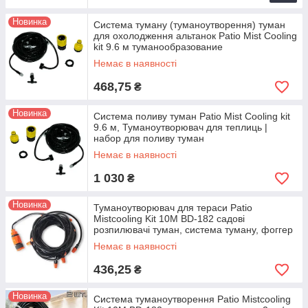
Новинка
Система туману (туманоутворення) туман
для охолодження альтанок Patio Mist Cooling
kit 9.6 м туманообразование
Немає в наявності
468,75
₴
Новинка
Система поливу туман Patio Mist Cooling kit
9.6 м, Туманоутворювач для теплиць |
набор для поливу туман
Немає в наявності
1 030
₴
Новинка
Туманоутворювач для тераси Patio
Mistcooling Kit 10M BD-182 садові
розпилювачі туман, система туману, фоггер
Немає в наявності
436,25
₴
Новинка
Система туманоутворення Patio Mistcooling