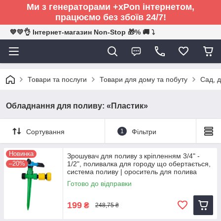
Ми з генераторами +xPon інтернетом,
працюємо без збоїв 24/7!
💙💛👌 Інтернет-магазин Non-Stop 🎁% 🚚 ⤵
Товари та послуги
Товари для дому та побуту
Сад, д
Обладнання для поливу: «Пластик»
Сортування
1
Фільтри
Новинка
Зрошувач для поливу з кріпленням 3/4" -
–20%
1/2", поливалка для городу що обертається,
система поливу | ороситель для полива
Готово до відправки
199
₴
248,75 ₴