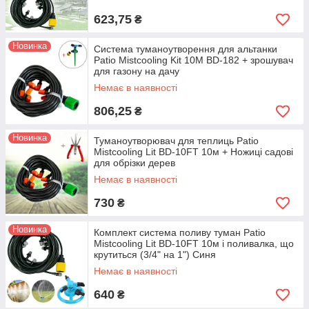
623,75
₴
Новинка
Система туманоутворення для альтанки
Patio Mistcooling Kit 10M BD-182 + зрошувач
для газону на дачу
Немає в наявності
806,25
₴
Новинка
Туманоутворювач для теплиць Patio
Mistcooling Lit BD-10FT 10м + Ножиці садові
для обрізки дерев
Немає в наявності
730
₴
Новинка
Комплект система поливу туман Patio
Mistcooling Lit BD-10FT 10м і поливалка, що
крутиться (3/4" на 1") Синя
Немає в наявності
640
₴