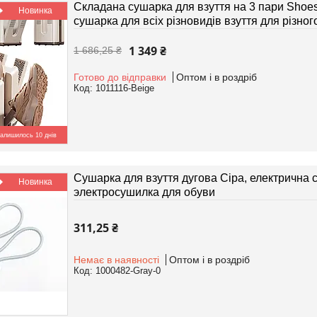
Складана сушарка для взуття на 3 пари Shoes 
Новинка
сушарка для всіх різновидів взуття для різног
1 349 ₴
1 686,25 ₴
Готово до відправки
Оптом і в роздріб
1011116-Beige
алишилось 10 днів
Сушарка для взуття дугова Сіра, електрична с
Новинка
электросушилка для обуви
311,25 ₴
Немає в наявності
Оптом і в роздріб
1000482-Gray-0