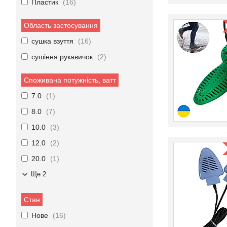
Пластик
16
Область застосування
сушка взуття
16
сушіння рукавичок
2
Споживана потужність, ватт
7.0
1
8.0
7
10.0
3
12.0
2
20.0
1
Ще 2
Стан
Нове
16