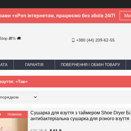
рами +xPon інтернетом, працюємо без збоїв 24/7!
Ми 
-Stop 🎁% 🚚
+380 (44) 209-62-55
ЛАТА
ГАРАНТІЯ
ПОВЕРНЕННЯ І ОБМІН ТОВАРУ
зуття: «Так»
Сушарка для взуття з таймером Shoe Dryer Бі
Новинка
антибактеріальна сушарка для різного взуття
676,25 ₴