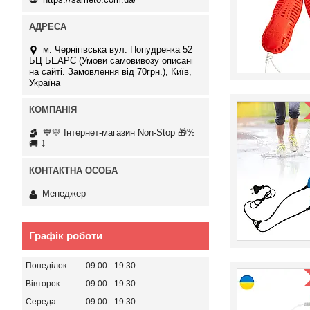
м. Чернігівська вул. Попудренка 52
БЦ БЕАРС (Умови самовивозу описані
на сайті. Замовлення від 70грн.), Київ,
Україна
💙💛 Інтернет-магазин Non-Stop 🎁%
🚚 ⤵
Менеджер
Графік роботи
Понеділок
09:00
19:30
Вівторок
09:00
19:30
Середа
09:00
19:30