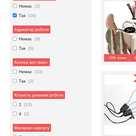
Немає
2
Так
16
Індикатор роботи
Немає
9
Так
5
–20%
З
Кнопка вкл./викл.
Немає
13
Так
2
Кількість режимів роботи
1
13
4
2
Матеріал корпусу