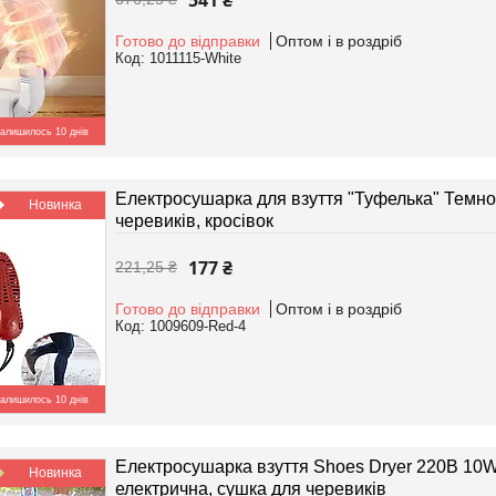
541 ₴
Готово до відправки
Оптом і в роздріб
1011115-White
алишилось 10 днів
Електросушарка для взуття "Туфелька" Темно
Новинка
черевиків, кросівок
177 ₴
221,25 ₴
Готово до відправки
Оптом і в роздріб
1009609-Red-4
алишилось 10 днів
Електросушарка взуття Shoes Dryer 220В 10
Новинка
електрична, сушка для черевиків