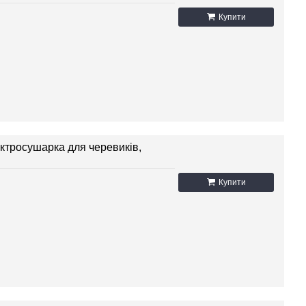
Купити
ктросушарка для черевиків,
Купити