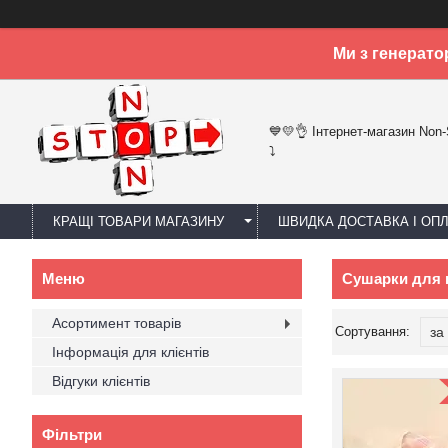
Ми з генерато
💙💛👌 Інтернет-магазин Non
⤵
КРАЩІ ТОВАРИ МАГАЗИНУ
ШВИДКА ДОСТАВКА І ОП
Сушарки для в
Асортимент товарів
Інформація для клієнтів
Відгуки клієнтів
Фільтри