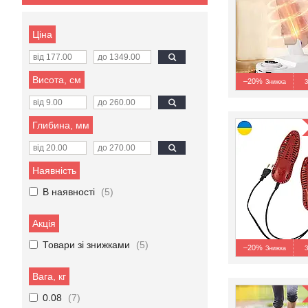
Ціна
Висота, см
–20%
З
Глибина, мм
Наявність
В наявності
5
Акція
Товари зі знижками
5
–20%
З
Вага, кг
0.08
7