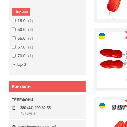
Ширина
18.0
1
50.0
3
55.0
7
67.0
1
70.0
1
Ще 3
Контакти
+380 (44) 209-62-55
📞Kyivstar
https://sameto.com.ua/