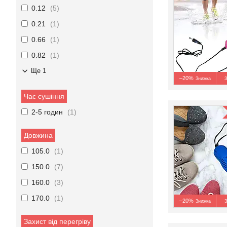
0.12
5
0.21
1
0.66
1
0.82
1
Ще 1
–20%
З
Час сушіння
2-5 годин
1
Довжина
105.0
1
150.0
7
160.0
3
170.0
1
–20%
З
Захист від перегріву