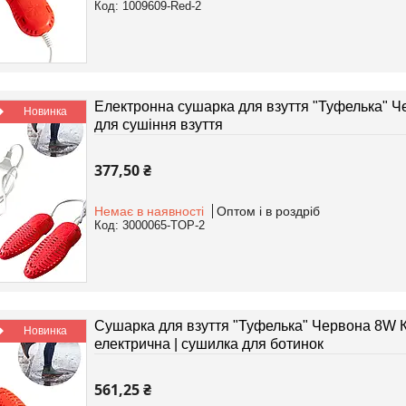
1009609-Red-2
Електронна сушарка для взуття "Туфелька" Ч
Новинка
для сушіння взуття
377,50 ₴
Немає в наявності
Оптом і в роздріб
3000065-TOP-2
Сушарка для взуття "Туфелька" Червона 8W К
Новинка
електрична | сушилка для ботинок
561,25 ₴