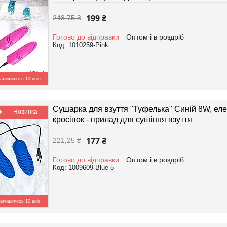
199 ₴
248,75 ₴
Готово до відправки
Оптом і в роздріб
1010259-Pink
алишилось 10 днів
Сушарка для взуття "Туфелька" Синій 8W, еле
Новинка
кросівок - прилад для сушіння взуття
177 ₴
221,25 ₴
Готово до відправки
Оптом і в роздріб
1009609-Blue-5
алишилось 10 днів