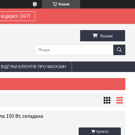
Кошик
відкриті 24/7!
Кошик
ВІДГУКИ КЛІЄНТІВ ПРО МАГАЗИН
ла 150 Вт, складана
Купити