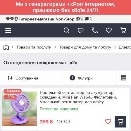
Ми з генераторами +xPon інтернетом,
працюємо без збоїв 24/7!
💙💛👌 Інтернет-магазин Non-Stop 🎁% 🚚 ⤵
Товари та послуги
Товари для дому та побуту
Електр
Охолодження і мікроклімат: «2»
Сортування
1
Фільтри
Новинка
Настільний вентилятор на акумуляторі
–20%
складаний, Mini Fan W1646 Фіолетовий,
маленький вентилятор для офісу
Готово до відправки
399
₴
498,75 ₴