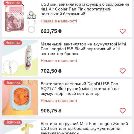
Новинка
USB міні вентилятор із функцією зволоження
4в1 Air Cooler Fan Pink портативний
настільний безшумний
Немає в наявності
623,75
₴
Новинка
Маленький вентилятор на акумуляторі Mini
Fan Longda USB Білий портативний міні
вентилятор брелок
Немає в наявності
702,50
₴
Новинка
Вентилятор настільний DianDi USB Fan
SQ2177 Blue ручний міні вентилятор на
акумуляторі - юсб вентилятор
Немає в наявності
908,75
₴
Новинка
Вентилятор ручний Mini Fan Longda Жовтий
USB вентилятор-брелок, акумуляторний
вентилятор-брелок