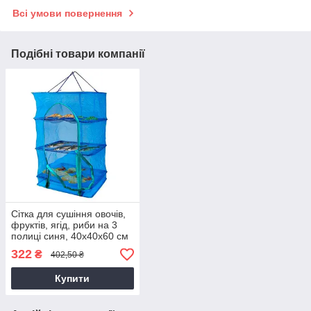
Всі умови повернення
Подібні товари компанії
Сітка для сушіння овочів,
фруктів, ягід, риби на 3
полиці синя, 40х40х60 см
(сітка для сушіння риби,
322
₴
402,50 ₴
фруктів)
Купити