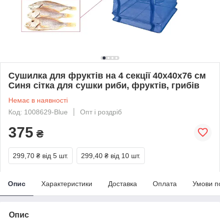
Сушилка для фруктів на 4 секції 40х40х76 см
Синя сітка для сушки риби, фруктів, грибів
Немає в наявності
Код: 1008629-Blue
Опт і роздріб
375
₴
299,70 ₴
від 5 шт.
299,40 ₴
від 10 шт.
Опис
Характеристики
Доставка
Оплата
Умови п
Опис