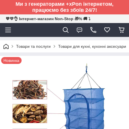
Ми з генераторами +xPon інтернетом,
працюємо без збоїв 24/7!
💙💛👌 Інтернет-магазин Non-Stop 🎁% 🚚 ⤵
Товари та послуги
Товари для кухні, кухонні аксесуари
Новинка