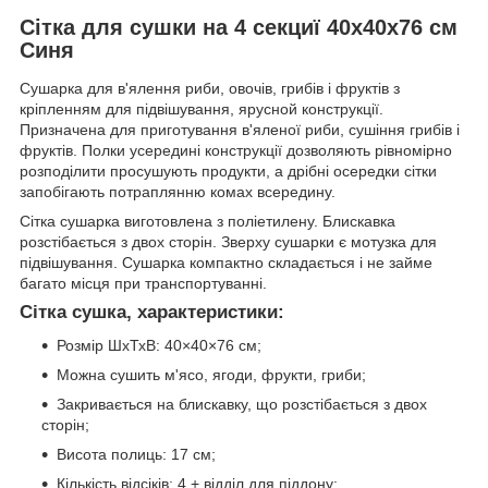
Сітка для сушки на 4 секциї 40х40х76 см
Синя
Сушарка для в'ялення риби, овочів, грибів і фруктів з
кріпленням для підвішування, ярусной конструкції.
Призначена для приготування в'яленої риби, сушіння грибів і
фруктів. Полки усередині конструкції дозволяють рівномірно
розподілити просушують продукти, а дрібні осередки сітки
запобігають потраплянню комах всередину.
Сітка сушарка виготовлена з поліетилену. Блискавка
розстібається з двох сторін. Зверху сушарки є мотузка для
підвішування. Сушарка компактно складається і не займе
багато місця при транспортуванні.
Сітка сушка, характеристики:
Розмір ШхТхВ: 40×40×76 см;
Можна сушить м'ясо, ягоди, фрукти, гриби;
Закривається на блискавку, що розстібається з двох
сторін;
Висота полиць: 17 см;
Кількість відсіків: 4 + відділ для піддону;