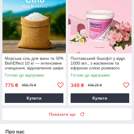
Морська сіль для ванн та SPA
Полтавський бішофіт у відрі
BishEffect 10 кг — інтенсивне
1000 мл., з жасмином та
очищення, відновлення шкіри
ефірною олією рожевого
та розслаблення
дерева, концентрат для ванн
Готово до відправки
Готово до відправки
775
349
₴
₴
968,75 ₴
436,25 ₴
Купити
Купити
Показати ще
Про нас