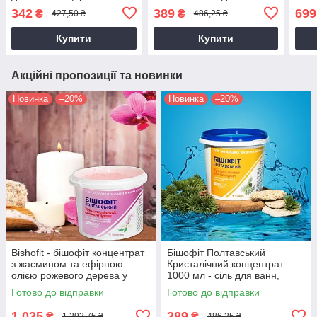
апельсина та іланг-іланг
магній, догляд за тілом
м'язі
342
389
699
₴
₴
427,50 ₴
486,25 ₴
1000 мл
1000
Купити
Купити
Акційні пропозиції та новинки
Новинка
–20%
Новинка
–20%
Bishofit - бішофіт концентрат
Бішофіт Полтавський
з жасмином та ефірною
Кристалічний концентрат
олією рожевого дерева у
1000 мл - сіль для ванн,
відрі 5000 мл., бешофит
магній, догляд за тілом
Готово до відправки
Готово до відправки
1 035
389
₴
₴
1 293,75 ₴
486,25 ₴