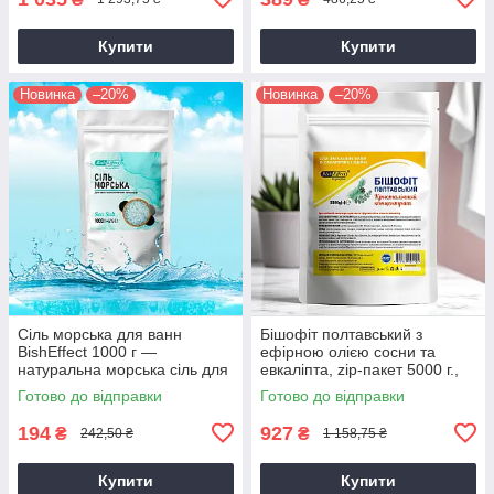
Купити
Купити
Новинка
–20%
Новинка
–20%
Сіль морська для ванн
Бішофіт полтавський з
BishEffect 1000 г —
ефірною олією сосни та
натуральна морська сіль для
евкаліпта, zip-пакет 5000 г.,
релаксу та догляду за шкірою
концентрат для ванн bishofit -
Готово до відправки
Готово до відправки
bisheffect
194
927
₴
₴
242,50 ₴
1 158,75 ₴
Купити
Купити