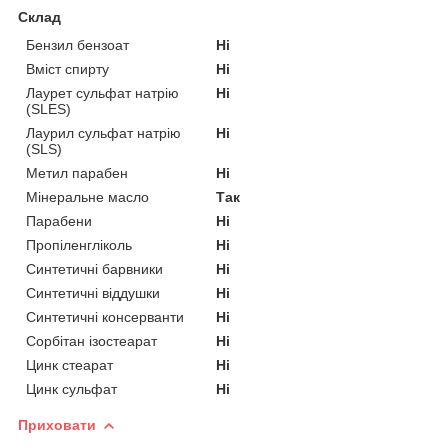
Склад
Бензил бензоат
Ні
Вміст спирту
Ні
Лаурет сульфат натрію
Ні
(SLES)
Лаурил сульфат натрію
Ні
(SLS)
Метил парабен
Ні
Мінеральне масло
Так
Парабени
Ні
Пропіленгліколь
Ні
Синтетичні барвники
Ні
Синтетичні віддушки
Ні
Синтетичні консерванти
Ні
Сорбітан ізостеарат
Ні
Цинк стеарат
Ні
Цинк сульфат
Ні
Приховати