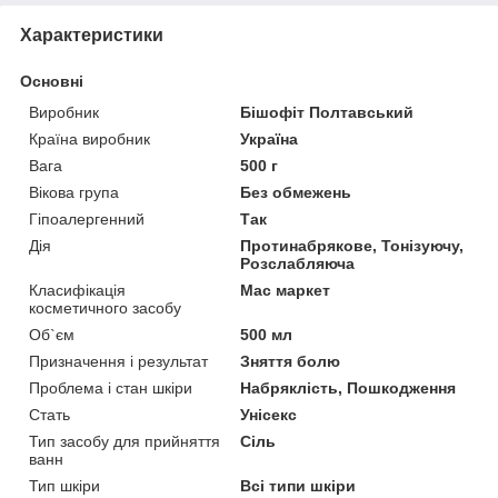
Характеристики
Основні
Виробник
Бішофіт Полтавський
Країна виробник
Україна
Вага
500 г
Вікова група
Без обмежень
Гіпоалергенний
Так
Дія
Протинабрякове, Тонізуючу,
Розслабляюча
Класифікація
Мас маркет
косметичного засобу
Об`єм
500 мл
Призначення і результат
Зняття болю
Проблема і стан шкіри
Набряклість, Пошкодження
Стать
Унісекс
Тип засобу для прийняття
Сіль
ванн
Тип шкіри
Всі типи шкіри