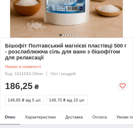
Бішофіт Полтавський магнієві пластівці 500 г
- розслаблююча сіль для ванн з бішофітом
для релаксації
Немає в наявності
Код: 1011043-Other
Опт і роздріб
186,25
₴
148,85 ₴
від 5 шт.
148,70 ₴
від 10 шт.
Опис
Характеристики
Доставка
Оплата
Умови п