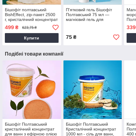
Бішофіт полтавський
П'ятковий гель Бішофіт
Магн
BishEffect, zip-пакет 2500
Полтавський 75 мл —
морс
г, кристалічний концентрат
магнієвий гель для
Полт
для ванн, bishofit -
догляду та відновлення
(пла
499
339
₴
623,75 ₴
бешофіт
шкіри п'ят, від тріщин
розс
відн
75
₴
Купити
Подібні товари компанії
Бішофіт Полтавський
Бішофіт Полтавський
Комп
кристалічний концентрат
Кристалічний концентрат
Полт
для ванн з ефірною олією
1000 мл - сіль для ванн,
400 