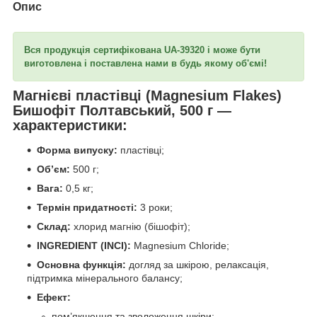
Опис
Вся продукція сертифікована UА-39320 і може бути
виготовлена і поставлена нами в будь якому об'ємі!
Магнієві пластівці (Magnesium Flakes)
Бишофіт Полтавський, 500 г —
характеристики:
Форма випуску:
пластівці;
Об’єм:
500 г;
Вага:
0,5 кг;
Термін придатності:
3 роки;
Склад:
хлорид магнію (бішофіт);
INGREDIENT (INCI):
Magnesium Chloride;
Основна функція:
догляд за шкірою, релаксація,
підтримка мінерального балансу;
Ефект:
пом’якшення та зволоження шкіри;