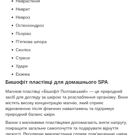
Неврастенія
Неврит
Невроз
Остеохондроз
Псоріаз
П’яткова шпора
Сколіоз
Стреси
Удари
Екзема
Бишофіт пластівці для домашнього SPA
Магнієві пластівці «Бішофіт Полтавський» — це природний
засіб для догляду за шкірою та розслаблення організму. Вони
містять високу концентрацію магнію, який сприяє
відновленню після фізичних навантажень та підтримує
природний баланс шкіри.
Ванни з магнієвими пластівцями допомагають зняти напругу,
покращити загальне самопочуття та подарувати відчуття
легкості. Регулярне використання сприяє пом'якшенню шкіри,