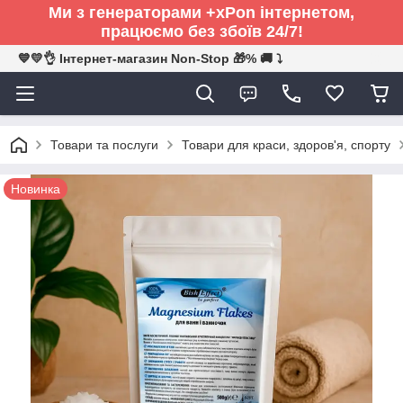
Ми з генераторами +xPon інтернетом,
працюємо без збоїв 24/7!
💙💛👌 Інтернет-магазин Non-Stop 🎁% 🚚 ⤵
Товари та послуги
Товари для краси, здоров'я, спорту
Новинка