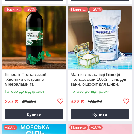
Новинка
–20%
Новинка
–20%
Бішофіт Полтавський
Магнієві пластівці Бішофіт
"Хвойний екстракт з
Полтавський 1000г - сіль для
мінералами та
ванн, бішофіт для шкіри,
мікроелементами" 1000 мл
розслаблююча магнієва
Готово до відправки
Готово до відправки
для ванн, суглобів та шкіри
ванна
237
322
₴
₴
296,25 ₴
402,50 ₴
Купити
Купити
–20%
Новинка
–20%