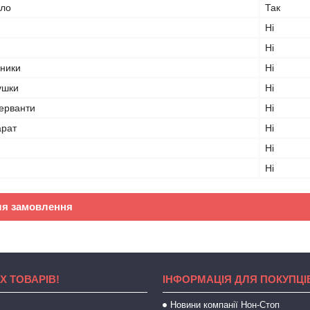
сло
Так
Ні
Ні
вники
Ні
ушки
Ні
серванти
Ні
арат
Ні
Ні
Ні
ля замовлення
Х ТОВАРІВ!
ІНФОРМАЦІЯ ДЛЯ ПОКУПЦІ
Новини компанії Нон-Стоп