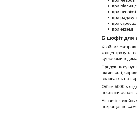
при неврозі
при підвище
при псоріазі
при радикулі
при стресах
при екземі
Бішофіт для 
Хвойний екстракт
концентрату та е
суглобами в дома
Продукт поєднує в
активності, сприя
впливають на нер
Об'єм 5000 мл ід
постійній основі.
Бішофіт з хвойни
покращення само