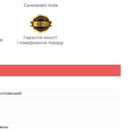
Полтавський
жень