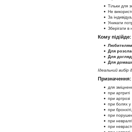
Тільки для 
Не використ
За індивіду
Уникати потр
Зберігати в 
Кому підійде:
Любителям 
Для розсла
Для догляд
Для домаш
Ідеальний вибір 
Призначення:
для зміцненн
при артриті
при артрозі
при болях у 
при бронхіті
при поруше
при невралгі
при невраст