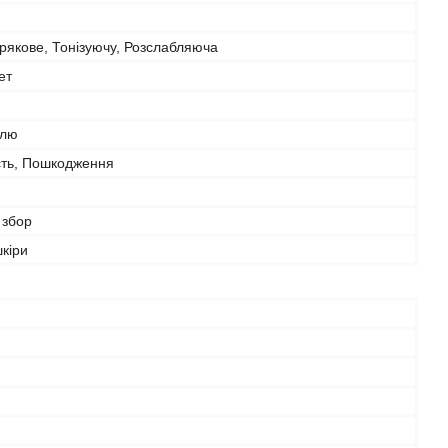
рякове, Тонізуючу, Розслабляюча
ет
олю
сть, Пошкодження
 збор
шкіри