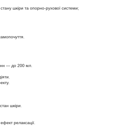
стану шкіри та опорно-рухової системи;
самопочуття.
анн — до 200 мл.
іяти.
екту.
стан шкіри.
ефект релаксації.