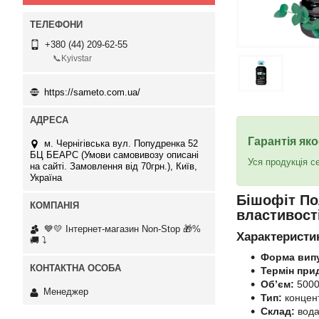
+380 (44) 209-62-55
📞Kyivstar
https://sameto.com.ua/
Гарантія яко
м. Чернігівська вул. Попудренка 52
БЦ БЕАРС (Умови самовивозу описані
Уся продукція с
на сайті. Замовлення від 70грн.), Київ,
Україна
Бішофіт По
властивост
💙💛 Інтернет-магазин Non-Stop 🎁%
Характеристи
🚚 ⤵
Форма випу
Термін при
Об’єм:
5000
Менеджер
Тип:
концент
Склад:
вода,