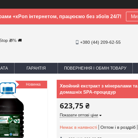
рами +xPon інтернетом, працюємо без збоїв 24/7!
Ми 
-Stop 🎁% 🚚
+380 (44) 209-62-55
ЛАТА
ГАРАНТІЯ
ПОВЕРНЕННЯ І ОБМІН ТОВАРУ
Новинка
Хвойний екстракт з мінералами т
домашніх SPA-процедур
623,75 ₴
Показати оптові ціни
Немає в наявності
Оптом і в роздріб