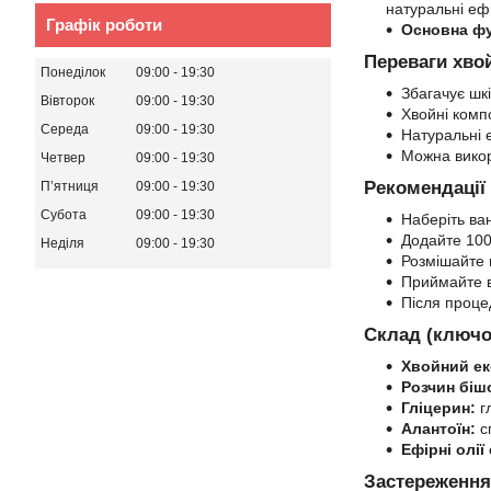
натуральні ефі
Графік роботи
Основна фу
Переваги хвой
Понеділок
09:00
19:30
Збагачує шк
Вівторок
09:00
19:30
Хвойні комп
Середа
09:00
19:30
Натуральні 
Можна викор
Четвер
09:00
19:30
Рекомендації
Пʼятниця
09:00
19:30
Субота
09:00
19:30
Наберіть ва
Додайте 100
Неділя
09:00
19:30
Розмішайте 
Приймайте в
Після проце
Склад (ключов
Хвойний ек
Розчин біш
Гліцерин:
г
Алантоїн:
сп
Ефірні олії
Застереження