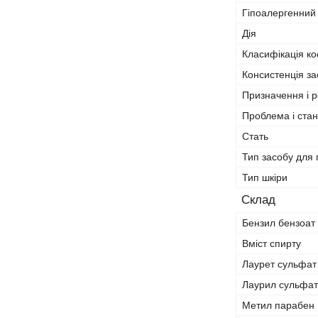
Гіпоалергенний
Дія
Класифікація ко
Консистенція за
Призначення і р
Проблема і стан
Стать
Тип засобу для
Тип шкіри
Склад
Бензил бензоат
Вміст спирту
Лаурет сульфат
Лаурил сульфат
Метил парабен