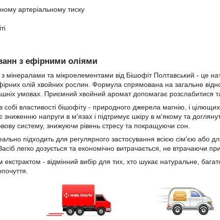
ному артеріальному тиску
ті
ванн з ефірними оліями
 з мінералами та мікроелементами від Бішофіт Полтавський - це нат
фірних олій хвойних рослин. Формула спрямована на загальне відно
шніх умовах. Приємний хвойний аромат допомагає розслабитися та 
 собі властивості бішофіту - природного джерела магнію, і цілющих е
є зниженню напруги в м'язах і підтримує шкіру в м'якому та доглянуто
вову систему, знижуючи рівень стресу та покращуючи сон.
еально підходить для регулярного застосування всією сім'єю або дл
 Засіб легко дозується та економічно витрачається, не втрачаючи пр
м екстрактом - відмінний вибір для тих, хто шукає натуральне, баг
почуття.