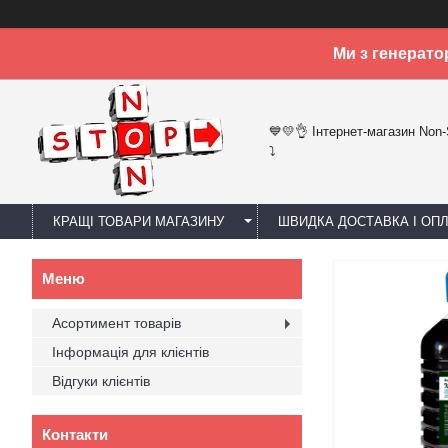
Ми з генерато
💙💛👌 Інтернет-магазин Non
⤵
КРАЩІ ТОВАРИ МАГАЗИНУ
ШВИДКА ДОСТАВКА І ОП
Асортимент товарів
Інформація для клієнтів
Відгуки клієнтів
Контакти