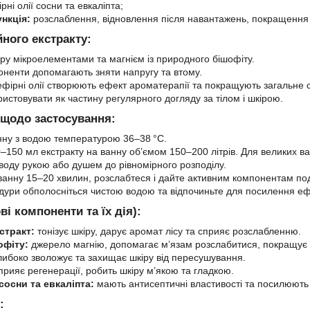
рні олії сосни та евкаліпта;
нкція:
розслаблення, відновлення після навантажень, покращення 
ного екстракту:
іру мікроелементами та магнієм із природного бішофіту.
оненти допомагають зняти напругу та втому.
ефірні олії створюють ефект ароматерапії та покращують загальне 
истовувати як частину регулярного догляду за тілом і шкірою.
 щодо застосування:
нну з водою температурою 36–38 °C.
–150 мл екстракту на ванну об’ємом 150–200 літрів. Для великих в
воду рукою або душем до рівномірного розподілу.
анну 15–20 хвилин, розслабтеся і дайте активним компонентам под
дури обполосніться чистою водою та відпочиньте для посилення еф
і компоненти та їх дія):
стракт:
тонізує шкіру, дарує аромат лісу та сприяє розслабленню.
офіту:
джерело магнію, допомагає м’язам розслабитися, покращує 
либоко зволожує та захищає шкіру від пересушування.
рияє регенерації, робить шкіру м’якою та гладкою.
 сосни та евкаліпта:
мають антисептичні властивості та посилюють 
: