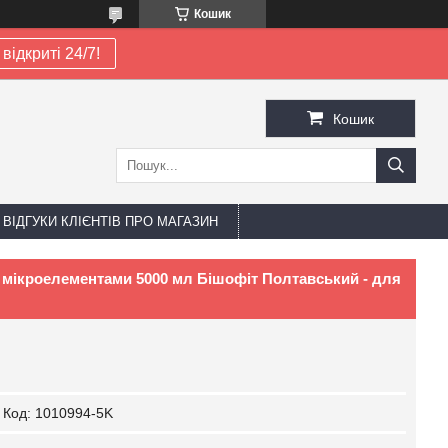
Кошик
відкриті 24/7!
Кошик
ВІДГУКИ КЛІЄНТІВ ПРО МАГАЗИН
а мікроелементами 5000 мл Бішофіт Полтавський - для
Код:
1010994-5K