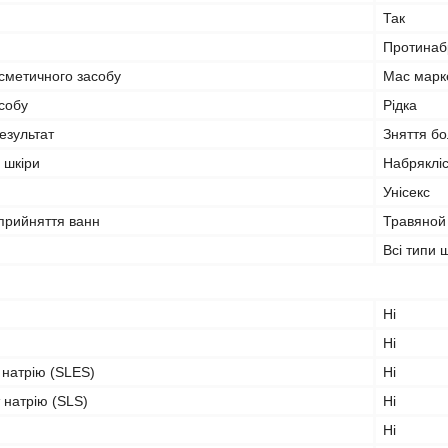
Так
Протинаб
сметичного засобу
Мас марк
собу
Рідка
езультат
Зняття б
 шкіри
Набряклі
Унісекс
 прийняття ванн
Травяной
Всі типи 
Ні
Ні
 натрію (SLES)
Ні
 натрію (SLS)
Ні
Ні