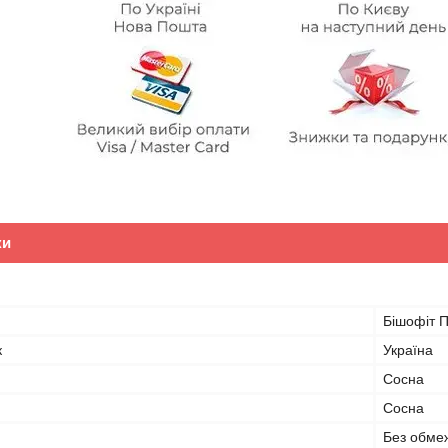
ки
Бішофіт 
к
Україна
Сосна
Сосна
Без обме