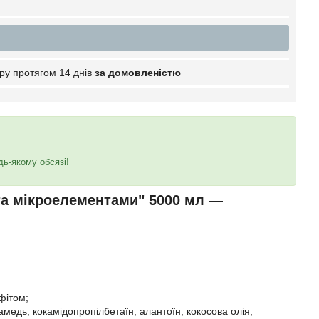
ру протягом 14 днів
за домовленістю
дь-якому обсязі!
та мікроелементами" 5000 мл —
фітом;
амедь, кокамідопропілбетаїн, алантоїн, кокосова олія,