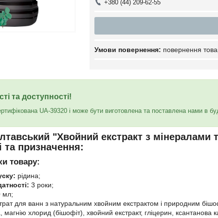
+380 (44) 209-62-55
повернення това
сті та доступності!
ертифікована UA-39320 і може бути виготовлена та поставлена нами в бу
лтавський "Хвойний екстракт з мінералами 
і та призначення:
ки товару:
ску:
рідина;
датності:
3 роки;
 мл;
рат для ванн з натуральним хвойним екстрактом і природним бішо
 магнію хлорид (бішофіт), хвойний екстракт, гліцерин, ксантанова к