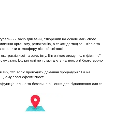
уральний засіб для ванн, створений на основі магнієвого
влення організму, релаксацію, а також догляд за шкірою та
створити атмосферу лісової свіжості.
кстрактів хвої та евкаліпту. Він знімає втому після фізичної
му стані. Ефірні олії не тільки діють на тіло, а й благотворно
я тих, хто воліє проводити домашні процедури SPA на
и цьому своєї ефективності.
атофункціональне та безпечне рішення для відновлення сил та