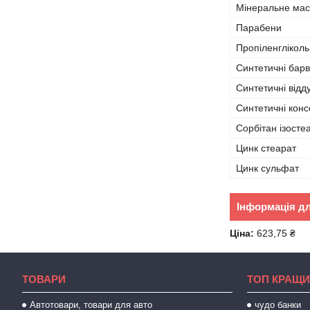
Мінеральне ма
Парабени
Пропіленгліколь
Синтетичні бар
Синтетичні відд
Синтетичні кон
Сорбітан ізосте
Цинк стеарат
Цинк сульфат
Інформація д
Ціна:
623,75 ₴
ТОВАРИ
ТОП КРАЩИ
Автотовари, товари для авто
чудо банки