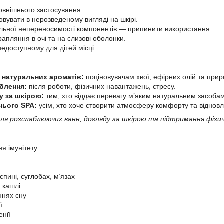
зовнішнього застосування.
овувати в нерозведеному вигляді на шкірі.
альної непереносимості компонентів — припинити використання.
апляння в очі та на слизові оболонки.
недоступному для дітей місці.
натуральних ароматів:
поціновувачам хвої, ефірних олій та приро
блення:
після роботи, фізичних навантажень, стресу.
у за шкірою:
тим, хто віддає перевагу м’яким натуральним засобам 
нього SPA:
усім, хто хоче створити атмосферу комфорту та віднов
для розслаблюючих ванн, догляду за шкірою та підтримання фізич
я імунітету
спині, суглобах, м’язах
, кашлі
ннях сну
ї
енії