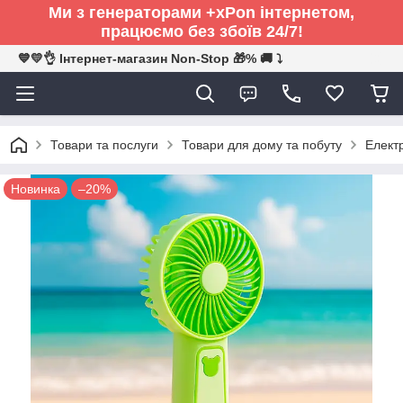
Ми з генераторами +xPon інтернетом,
працюємо без збоїв 24/7!
💙💛👌 Інтернет-магазин Non-Stop 🎁% 🚚 ⤵
Товари та послуги
Товари для дому та побуту
Електр
Новинка
–20%