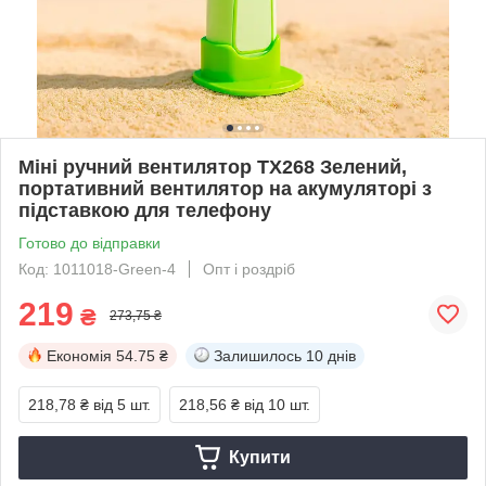
Міні ручний вентилятор TX268 Зелений,
портативний вентилятор на акумуляторі з
підставкою для телефону
Готово до відправки
Код: 1011018-Green-4
Опт і роздріб
219
₴
273,75 ₴
Економія
54.75 ₴
Залишилось
10 днів
218,78 ₴
від 5 шт.
218,56 ₴
від 10 шт.
Купити