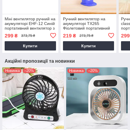
Міні вентилятор ручний на
Ручний вентилятор на
Ручн
акумуляторі EHF-12 Синій
акумуляторі TX265
clas
портативний вентилятор з
Фіолетовий портативний
порт
розпиленням води
міні вентилятор з
підс
299
219
299
₴
₴
373,75 ₴
273,75 ₴
підставкою для телефону
вент
Купити
Купити
Акційні пропозиції та новинки
Новинка
–20%
Новинка
–20%