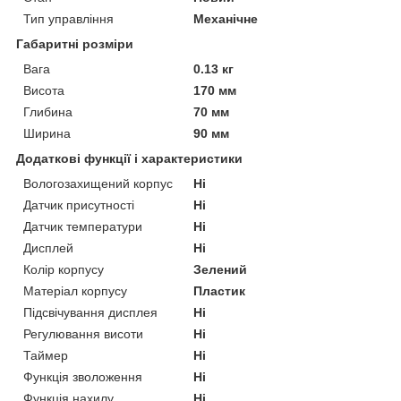
Тип управління
Механічне
Габаритні розміри
Вага
0.13 кг
Висота
170 мм
Глибина
70 мм
Ширина
90 мм
Додаткові функції і характеристики
Вологозахищений корпус
Ні
Датчик присутності
Ні
Датчик температури
Ні
Дисплей
Ні
Колір корпусу
Зелений
Матеріал корпусу
Пластик
Підсвічування дисплея
Ні
Регулювання висоти
Ні
Таймер
Ні
Функція зволоження
Ні
Функція нахилу
Ні