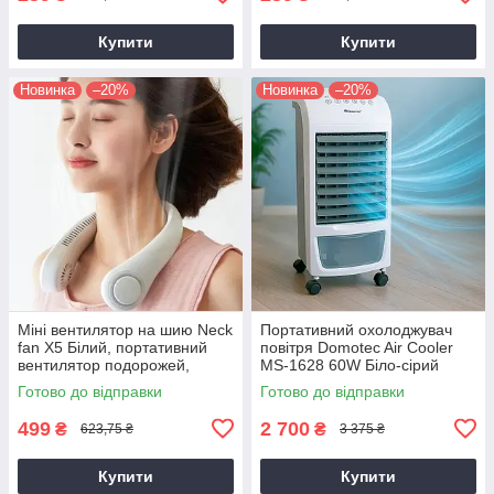
Купити
Купити
Новинка
–20%
Новинка
–20%
Міні вентилятор на шию Neck
Портативний охолоджувач
fan X5 Білий, портативний
повітря Domotec Air Cooler
вентилятор подорожей,
MS-1628 60W Біло-сірий
будинку чи офісу
підлоговий міні кондиціонер
Готово до відправки
Готово до відправки
499
2 700
₴
₴
623,75 ₴
3 375 ₴
Купити
Купити