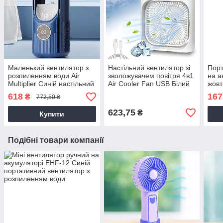
Маленький вентилятор з
Настільний вентилятор зі
Порт
розпиленням води Air
зволожувачем повітря 4в1
на а
Multiplier Синій настільний
Air Cooler Fan USB Білий
жовт
вентилятор від мережі з
переносний зволожувач
вент
618
167
₴
772,50 ₴
дисплеєм
повітря
на с
623,75
₴
Купити
Подібні товари компанії