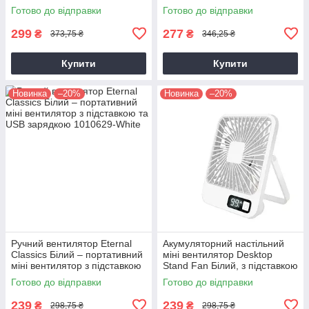
вентилятор юсб
прищіпкою та USB зарядкою
Готово до відправки
Готово до відправки
299
277
₴
₴
373,75 ₴
346,25 ₴
Купити
Купити
Новинка
–20%
Новинка
–20%
Ручний вентилятор Eternal
Акумуляторний настільний
Classics Білий – портативний
міні вентилятор Desktop
міні вентилятор з підставкою
Stand Fan Білий, з підставкою
та USB зарядкою
та дисплеєм, бездротовий
Готово до відправки
Готово до відправки
239
239
₴
₴
298,75 ₴
298,75 ₴