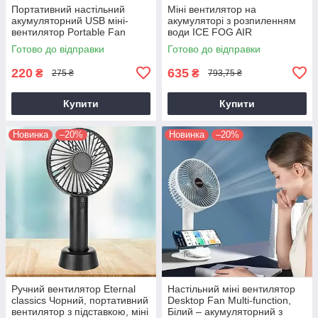
Портативний настільний
Міні вентилятор на
акумуляторний USB міні-
акумуляторі з розпиленням
вентилятор Portable Fan
води ICE FOG AIR
маленький, від ЮСБ, на
CONDITIONER FAN Білий,
Готово до відправки
Готово до відправки
акумуляторі
портативний вентилятор
220
635
₴
₴
275 ₴
793,75 ₴
Купити
Купити
Новинка
–20%
Новинка
–20%
Ручний вентилятор Eternal
Настільний міні вентилятор
classics Чорний, портативний
Desktop Fan Multi-function,
вентилятор з підставкою, міні
Білий – акумуляторний з