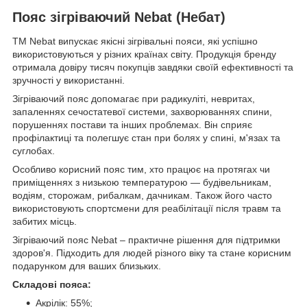
Пояс зігріваючий Nebat (Небат)
TM Nebat випускає якісні зігрівальні пояси, які успішно
використовуються у різних країнах світу. Продукція бренду
отримала довіру тисяч покупців завдяки своїй ефективності та
зручності у використанні.
Зігріваючий пояс допомагає при радикуліті, невритах,
запаленнях сечостатевої системи, захворюваннях спини,
порушеннях постави та інших проблемах. Він сприяє
профілактиці та полегшує стан при болях у спині, м'язах та
суглобах.
Особливо корисний пояс тим, хто працює на протягах чи
приміщеннях з низькою температурою — будівельникам,
водіям, сторожам, рибалкам, дачникам. Також його часто
використовують спортсмени для реабілітації після травм та
забитих місць.
Зігріваючий пояс Nebat – практичне рішення для підтримки
здоров'я. Підходить для людей різного віку та стане корисним
подарунком для ваших близьких.
Складові пояса:
Акрілік: 55%;