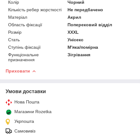
Колір
Чорний
Кількість ребер жорсткості
Не передбачено
Матеріал
Акрил
Область фіксації
Поперековий відділ
Розмір
XXXL
Стать
Унісекс
Ступінь фіксації
М'яка/помірна
Функціональне
Зігрівання
призначення
Приховати
Умови доставки
Нова Пошта
Магазини Rozetka
Укрпошта
Самовивіз