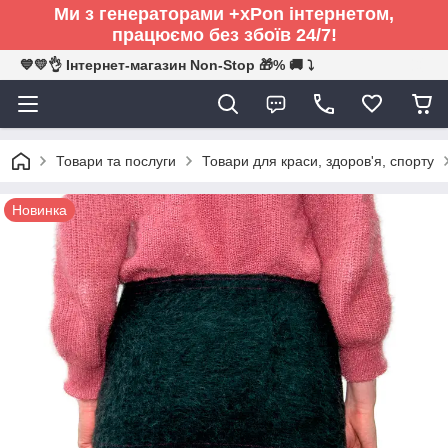
Ми з генераторами +xPon інтернетом,
працюємо без збоїв 24/7!
💙💛👌 Інтернет-магазин Non-Stop 🎁% 🚚 ⤵
Товари та послуги
Товари для краси, здоров'я, спорту
Новинка