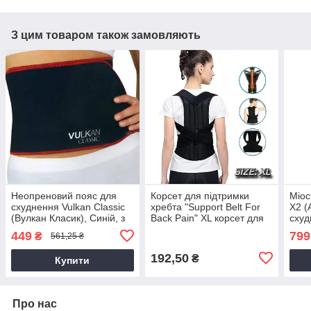
З цим товаром також замовляють
Неопреновий пояс для
Корсет для підтримки
Міос
схуднення Vulkan Classic
хребта "Support Belt For
X2 (
(Вулкан Класик), Синій, з
Back Pain" XL корсет для
схуд
доставкою по Україні
спини
Укра
449
799
₴
561,25 ₴
192,50
₴
Купити
Про нас