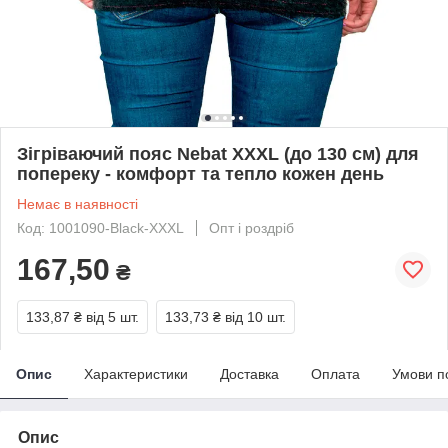
Зігріваючий пояс Nebat XXXL (до 130 см) для
попереку - комфорт та тепло кожен день
Немає в наявності
Код: 1001090-Black-XXXL
Опт і роздріб
167,50
₴
133,87 ₴
від 5 шт.
133,73 ₴
від 10 шт.
Опис
Характеристики
Доставка
Оплата
Умови п
Опис