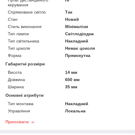
Пульт дистанційного
Ні
керування
Спрямоване світло
Так
Стан
Новий
Стиль виконання
Мінімалізм
Тип лампи
Світлодіодна
Тип світильника
Накладний
Тип цоколя
Немає цоколя
Форма
Прямокутна
Габаритні розміри
Висота
14 мм
Довжина
600 мм
Ширина
35 мм
Основні атрибути
Тип монтажа
Накладний
Управління
Локальна
Приховати