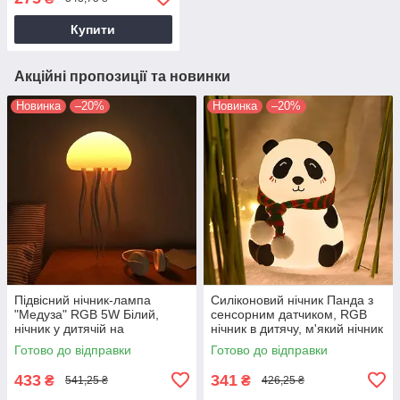
кухні та коридору.
Купити
Акційні пропозиції та новинки
Новинка
–20%
Новинка
–20%
Підвісний нічник-лампа
Силіконовий нічник Панда з
"Медуза" RGB 5W Білий,
сенсорним датчиком, RGB
нічник у дитячій на
нічник в дитячу, м'який нічник
акумуляторі, лампа нічник/
для дітей
Готово до відправки
Готово до відправки
світильник
433
341
₴
₴
541,25 ₴
426,25 ₴