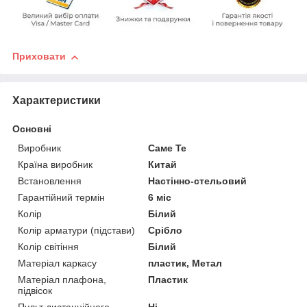
Приховати
Характеристики
Основні
Виробник
Саме Те
Країна виробник
Китай
Встановлення
Настінно-стельовий
Гарантійний термін
6 міс
Колір
Білий
Колір арматури (підстави)
Срібло
Колір світіння
Білий
Матеріал каркасу
пластик, Метал
Матеріал плафона,
Пластик
підвісок