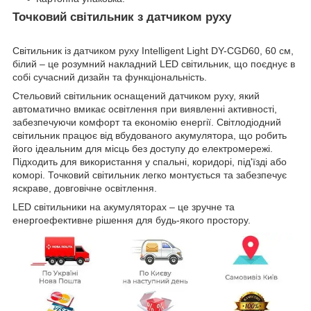
Точковий світильник з датчиком руху
Світильник із датчиком руху Intelligent Light DY-CGD60, 60 см,
білий – це розумний накладний LED світильник, що поєднує в
собі сучасний дизайн та функціональність.
Стельовий світильник оснащений датчиком руху, який
автоматично вмикає освітлення при виявленні активності,
забезпечуючи комфорт та економію енергії. Світлодіодний
світильник працює від вбудованого акумулятора, що робить
його ідеальним для місць без доступу до електромережі.
Підходить для використання у спальні, коридорі, під'їзді або
коморі. Точковий світильник легко монтується та забезпечує
яскраве, довговічне освітлення.
LED світильники на акумуляторах – це зручне та
енергоефективне рішення для будь-якого простору.