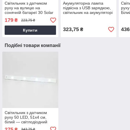
Світильник з датчиком
Акумуляторна лампа
Світ
руху на вулицю на
підвісна з USB зарядкою,
руху 
сонячній батареї 30 Solar
світильник на акумуляторі
Біли
LED Light вуличний ліхтар
для дому, намети
світ
179
₴
223,75 ₴
323,75
436
₴
Купити
Подібні товари компанії
Світильник з датчиком
руху 50 LED, 51х4 см,
білий — світлодіодний
точковий світильник для
275
₴
343,75 ₴