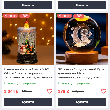
Купити
Купити
Новинка
–20%
Новинка
–20%
Нічник на батарейках XMAS
3D нічник "Хрустальний Куля
WDL-24077, новорічний
дівчинка на Місяці з
світильник зі снігом, ніч нічник
планетою", світлодіодний
- різдвяний ліхтар
настільний нічник у дитячу,
Готово до відправки
Готово до відправки
led нічник
1 044
179
₴
₴
1 305 ₴
223,75 ₴
Купити
Купити