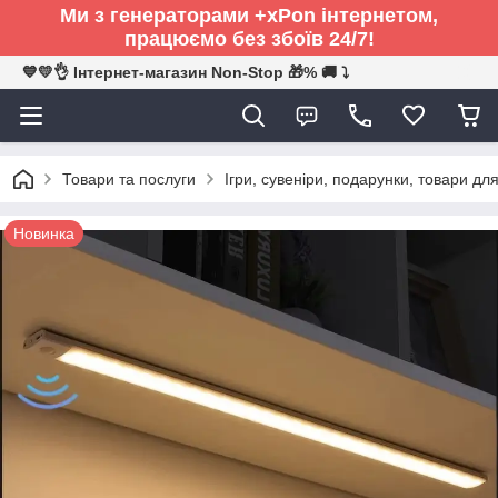
Ми з генераторами +xPon інтернетом,
працюємо без збоїв 24/7!
💙💛👌 Інтернет-магазин Non-Stop 🎁% 🚚 ⤵
Товари та послуги
Ігри, сувеніри, подарунки, товари для
Новинка