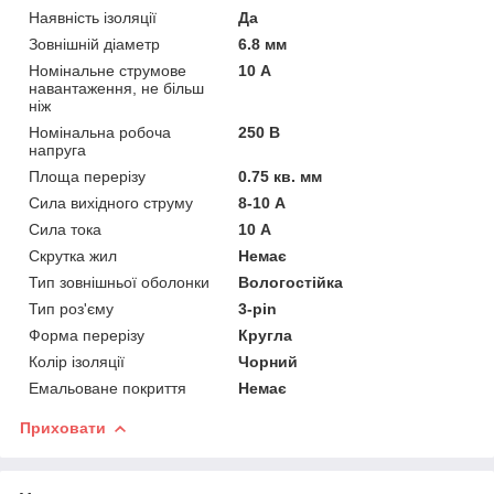
Наявність ізоляції
Да
Зовнішній діаметр
6.8 мм
Номінальне струмове
10 А
навантаження, не більш
ніж
Номінальна робоча
250 В
напруга
Площа перерізу
0.75 кв. мм
Сила вихідного струму
8-10 А
Сила тока
10 А
Скрутка жил
Немає
Тип зовнішньої оболонки
Вологостійка
Тип роз'єму
3-pin
Форма перерізу
Кругла
Колір ізоляції
Чорний
Емальоване покриття
Немає
Приховати