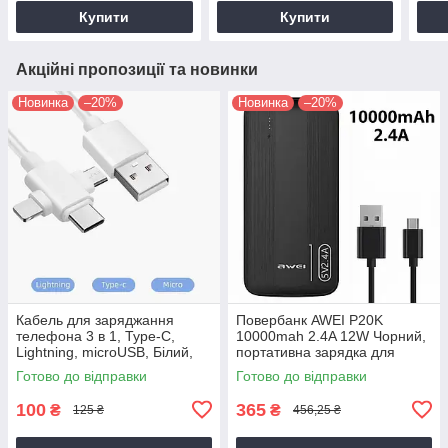
Купити
Купити
Акційні пропозиції та новинки
Новинка
–20%
Новинка
–20%
Кабель для заряджання
Повербанк AWEI P20K
телефона 3 в 1, Type-C,
10000mah 2.4A 12W Чорний,
Lightning, microUSB, Білий,
портативна зарядка для
140 см, універсальний
телефона, зовнішній
Готово до відправки
Готово до відправки
кабель для заряджання
акумулятор power bank
100
365
₴
₴
125 ₴
456,25 ₴