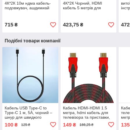
4К*2К 10м ндма кабель-
4K*2К Чорний, HDMI
вито
подовжувач, ашдимиай
кабель 5 метрів для
інст
шнур для телевізора та
телевізора - шнур HDMI
ізол
монітора
для монітора
715
423,75
472
₴
₴
Подібні товари компанії
Кабель USB Type-C to
Кабель HDMI-HDMI 1.5
Кабе
Type-C 1 м, 5A, чорний –
метра, hdmi кабель для
теле
шнур для швидкого
телевізора та приставки,
метр
заряджання та передачі
комп'ютера | провод hdmi
для 
100
149
135
₴
₴
125 ₴
186,25 ₴
даних
для телевизора
комп