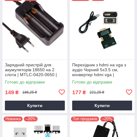
Зарядний пристрій для
Перехідник з hdmi на vga з
акумуляторів 18650 на 2
аудіо Чорний 5х3.5 см,
слота | MTLC-0420-0650 |
конвертер hdmi vga |
зарядка, зарядник
переходник hdmi на vga
Готово до відправки
Готово до відправки
149
177
₴
₴
186,25 ₴
221,25 ₴
Купити
Купити
Новинка
–20%
Топ продажів
–20%