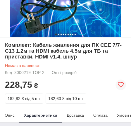
Комплект: Кабель живлення для ПК CEE 7/7-
C13 1.2м та HDMI кабель 4.5м для ТБ та
приставки, HDMI v1.4, шнур
Немає в наявності
Код: 3000219-TOP-2
Опт і роздріб
228,75
₴
182,82 ₴
від 5 шт.
182,63 ₴
від 10 шт.
Опис
Характеристики
Доставка
Оплата
Умови 