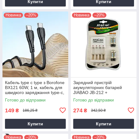
Купити
Купити
Новинка
–20%
Новинка
–20%
Кабель type c type з Borofone
Зарядний пристрій
BX121 60W, 1 м, кабель для
акумуляторних батарей
швидкого заряджання type-c,
JIABAO JB-212 +
дріт для заряджання
акумулятори 4 шт. AAA
Готово до відправки
Готово до відправки
149
274
₴
₴
186,25 ₴
342,50 ₴
Купити
Купити
Новинка
–20%
Новинка
–20%