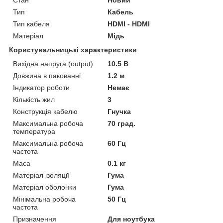
Стан
Новий
Тип
Кабель
Тип кабеля
HDMI - HDMI
Матеріал
Мідь
Користувальницькі характеристики
Вихідна напруга (output)
10.5 В
Довжина в пакованні
1.2 м
Індикатор роботи
Немає
Кількість жил
3
Конструкція кабелю
Гнучка
Максимальна робоча
70 град.
температура
Максимальна робоча
60 Гц
частота
Маса
0.1 кг
Матеріал ізоляції
Гума
Матеріал оболонки
Гума
Мінімальна робоча
50 Гц
частота
Призначення
Для ноутбука