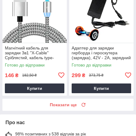
Магнітний кабель для
Адаптер для зарядки
зарядки 3в1 "X-Cable"
гирборда і гироскутера
Сріблястий, кабель type-
(зарядка), 42V - 2A, зарядний
c/lightning/micro usb зарядний
пристрій на гироскутер
Готово до відправки
Готово до відправки
кабель
146
299
₴
₴
182,50 ₴
373,75 ₴
Купити
Купити
Показати ще
Про нас
98% позитивних з 538 відгуків за рік