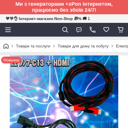
Ми з генераторами +xPon інтернетом,
працюємо без збоїв 24/7!
💙💛👌 Інтернет-магазин Non-Stop 🎁% 🚚 ⤵
Товари та послуги
Товари для дому та побуту
Електр
Новинка