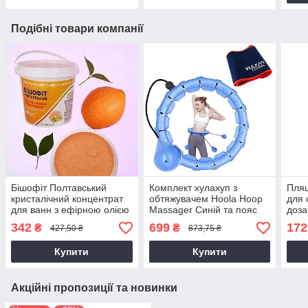
Подібні товари компанії
Бішофіт Полтавський
Комплект хулахуп з
Пля
кристалічний концентрат
обтяжувачем Hoola Hoop
для 
для ванн з ефірною олією
Massager Синій та пояс
доза
апельсина та іланг-іланг
для схуднення Vulkan
оцту
342
699
172
₴
₴
427,50 ₴
873,75 ₴
1000 мл
Вулкан Extra Long
мас
Купити
Купити
Акційні пропозиції та новинки