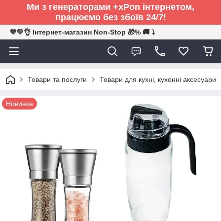
Ми з генераторами +xPon інтернетом,
працюємо без збоїв 24/7!
💙💛👌 Інтернет-магазин Non-Stop 🎁% 🚚 ⤵
Товари та послуги
Товари для кухні, кухонні аксесуари
Новинка