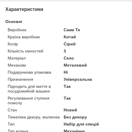
Характеристики
Основні
Виробник
Саме Те
Країна виробник
Китай
Колір
Сірий
Кількість ємностей
3
Матеріал
Скло
Механізм
Металевий
Подарункова упаковка
Ні
Призначення
Універсальна
Підходить для миття в
Так
посудомийній машині
Регулювання ступеня
Так
помолу
Стан
Новий
Тематика декору, малюнка
Без декору
Тип
Набір для спецій
Тип млина
Механічна