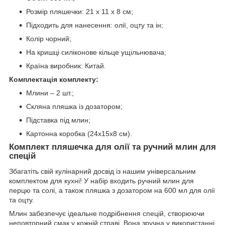
Розмір пляшечки: 21 х 11 х 8 см;
Підходить для нанесення: олії, оцту та ін;
Колір чорний;
На кришці силіконове кільце ущільнювача;
Країна виробник: Китай.
Комплектація комплекту:
Млини – 2 шт.;
Скляна пляшка із дозатором;
Підставка під млин;
Картонна коробка (24х15х8 см).
Комплект пляшечка для олії та ручний млин для
спецій
Збагатіть свій кулінарний досвід із нашим універсальним
комплектом для кухні! У набір входить ручний млин для
перцю та солі, а також пляшка з дозатором на 600 мл для олії
та оцту.
Млин забезпечує ідеальне подрібнення спецій, створюючи
неповторний смак у кожній страві. Вона зручна у використанні