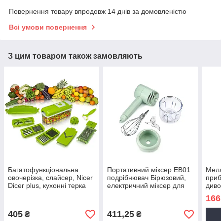
Повернення товару впродовж 14 днів за домовленістю
Всі умови повернення
З цим товаром також замовляють
Багатофункціональна
Портативний міксер EB01
Мела
овочерізка, слайсер, Nicer
подрібнювач Бірюзовий,
приб
Dicer plus, кухонні терка
електричний міксер для
диво
кухні | портативный
кухо
166
миксер
посу
405
411,25
₴
₴