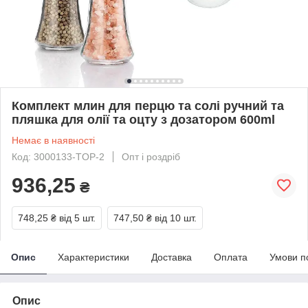
Комплект млин для перцю та солі ручний та
пляшка для олії та оцту з дозатором 600ml
Немає в наявності
Код: 3000133-TOP-2
Опт і роздріб
936,25
₴
748,25 ₴
від 5 шт.
747,50 ₴
від 10 шт.
Опис
Характеристики
Доставка
Оплата
Умови п
Опис