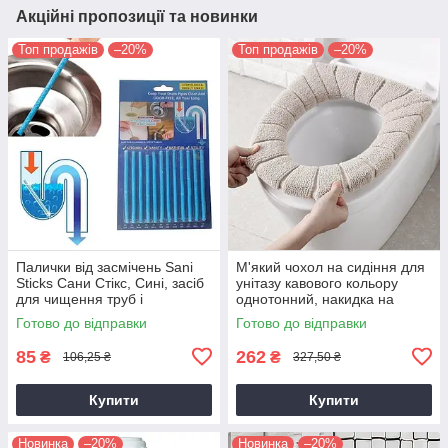
Акційні пропозиції та новинки
Топ продажів
–20%
Топ продажів
–20%
Палички від засмічень Sani
М'який чохол на сидіння для
Sticks Сани Стікс, Сині, засіб
унітазу кавового кольору
для чищення труб і
однотонний, накидка на
каналізації з доставкою 🎁％
кришку унітазу | чехол для
Готово до відправки
Готово до відправки
🚚
крышки унитаза
85
262
₴
₴
106,25 ₴
327,50 ₴
Купити
Купити
Новинка
–20%
Новинка
–20%