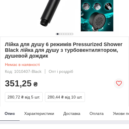
Лійка для душу 6 режимів Pressurized Shower
Black лійка для душу з турбовентилятором,
душевой дождик
Немає в наявності
Код: 1010407-Black
Опт і роздріб
351,25
₴
280,72 ₴
від 5 шт.
280,44 ₴
від 10 шт.
Опис
Характеристики
Доставка
Оплата
Умови п