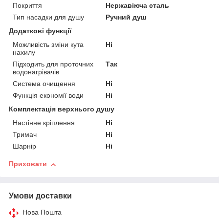
Покриття
Нержавіюча сталь
Тип насадки для душу
Ручний душ
Додаткові функції
Можливість зміни кута
Ні
нахилу
Підходить для проточних
Так
водонагрівачів
Система очищення
Ні
Функція економії води
Ні
Комплектація верхнього душу
Настінне кріплення
Ні
Тримач
Ні
Шарнір
Ні
Приховати
Умови доставки
Нова Пошта