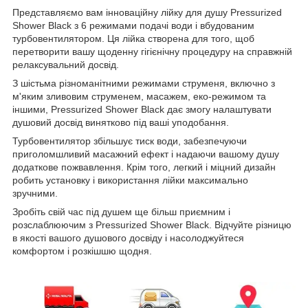
Представляємо вам інноваційну лійку для душу Pressurized
Shower Black з 6 режимами подачі води і вбудованим
турбовентилятором. Ця лійка створена для того, щоб
перетворити вашу щоденну гігієнічну процедуру на справжній
релаксувальний досвід.
З шістьма різноманітними режимами струменя, включно з
м'яким зливовим струменем, масажем, еко-режимом та
іншими, Pressurized Shower Black дає змогу налаштувати
душовий досвід винятково під ваші уподобання.
Турбовентилятор збільшує тиск води, забезпечуючи
приголомшливий масажний ефект і надаючи вашому душу
додаткове пожвавлення. Крім того, легкий і міцний дизайн
робить установку і використання лійки максимально
зручними.
Зробіть свій час під душем ще більш приємним і
розслаблюючим з Pressurized Shower Black. Відчуйте різницю
в якості вашого душового досвіду і насолоджуйтеся
комфортом і розкішшю щодня.