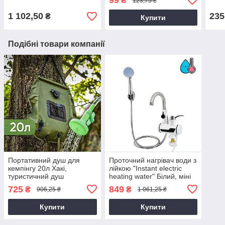
99
₴
123,75 ₴
от п
1 102,50
235
₴
Купити
Подібні товари компанії
Портативний душ для
Проточний нагрівач води з
кемпінгу 20л Хакі,
лійкою "Instant electric
туристичний душ
heating water" Білий, міні
переносний з лійкою -
бойлер електронагрівач
725
849
₴
₴
906,25 ₴
1 061,25 ₴
польовий душ сумка
води
(полевой душ)
Купити
Купити