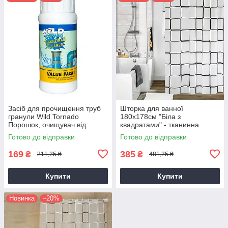
Засіб для прочищення труб
Шторка для ванної
гранули Wild Tornado
180х178см "Біла з
Порошок, очищувач від
квадратами" - тканинна
засорів для раковини та
фіранка у ванну, декоративна
Готово до відправки
Готово до відправки
унітазу
штора для душу
169
385
₴
₴
211,25 ₴
481,25 ₴
Купити
Купити
Новинка
–20%