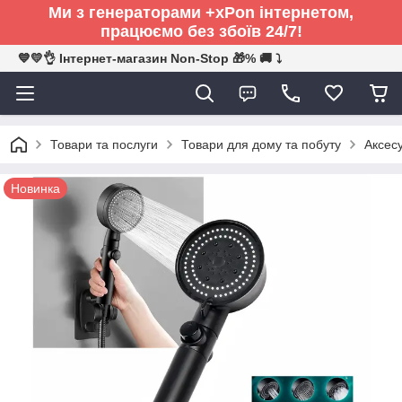
Ми з генераторами +xPon інтернетом,
працюємо без збоїв 24/7!
💙💛👌 Інтернет-магазин Non-Stop 🎁% 🚚 ⤵
Товари та послуги
Товари для дому та побуту
Аксесу
Новинка