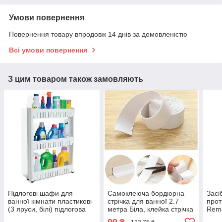
Умови повернення
Повернення товару впродовж 14 днів за домовленістю
Всі умови повернення
З цим товаром також замовляють
Підлогові шафи для
Самоклеюча бордюрна
Засі
ванної кімнати пластикові
стрічка для ванної 2.7
прот
(3 яруси, білі) підлогова
метра Біла, клейка стрічка
Remo
полиця-етажерка у ванну
для ванни і кухні
цвіл