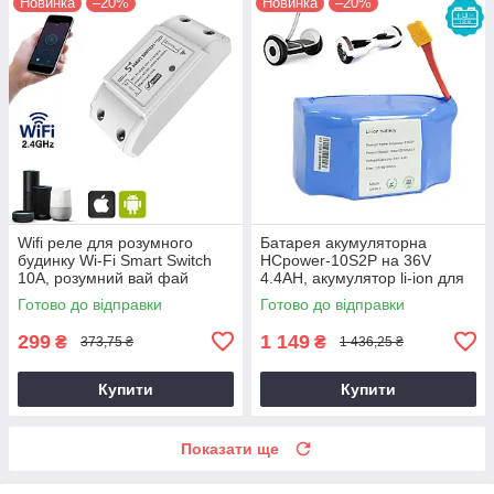
Новинка
–20%
Новинка
–20%
Wifi реле для розумного
Батарея акумуляторна
будинку Wi-Fi Smart Switch
HCpower-10S2P на 36V
10А, розумний вай фай
4.4AH, акумулятор li-ion для
вимикач, смарт вимикач
гіроборда та гіроскутера
Готово до відправки
Готово до відправки
(аккумулятор)
299
1 149
₴
₴
373,75 ₴
1 436,25 ₴
Купити
Купити
Показати ще