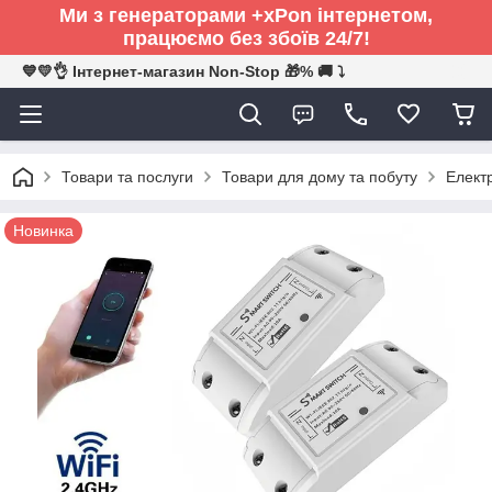
Ми з генераторами +xPon інтернетом,
працюємо без збоїв 24/7!
💙💛👌 Інтернет-магазин Non-Stop 🎁% 🚚 ⤵
Товари та послуги
Товари для дому та побуту
Електр
Новинка