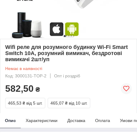
Wifi реле для розумного будинку Wi-Fi Smart
Switch 10А, розумний вимикач, бездротові
вимикачі 2шт/уп
Немає в наявності
Код: 3000131-TOP-2
Опт і роздріб
582,50
₴
465,53 ₴
від 5 шт.
465,07 ₴
від 10 шт.
Опис
Характеристики
Доставка
Оплата
Умови п