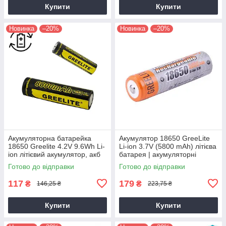
Купити
Купити
Новинка
–20%
Новинка
–20%
Акумуляторна батарейка
Aкумулятор 18650 GreeLite
18650 Greelite 4.2V 9.6Wh Li-
Li-ion 3.7V (5800 mAh) літієва
ion літієвий акумулятор, акб
батарея | акумуляторні
18650 | аккум
батарейки
Готово до відправки
Готово до відправки
117
179
₴
₴
146,25 ₴
223,75 ₴
Купити
Купити