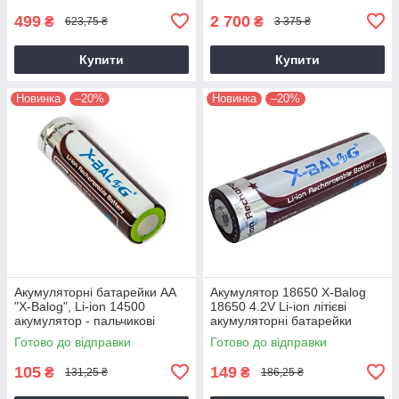
499
2 700
₴
₴
623,75 ₴
3 375 ₴
Купити
Купити
Новинка
–20%
Новинка
–20%
Акумуляторні батарейки АА
Акумулятор 18650 X-Balog
"X-Balog", Li-ion 14500
18650 4.2V Li-ion літієві
акумулятор - пальчикові
акумуляторні батарейки
акумуляторні батареї 4.2V
Готово до відправки
Готово до відправки
105
149
₴
₴
131,25 ₴
186,25 ₴