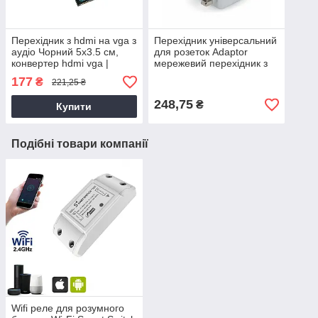
Перехідник з hdmi на vga з
Перехідник універсальний
аудіо Чорний 5х3.5 см,
для розеток Adaptor
конвертер hdmi vga |
мережевий перехідник з
переходник hdmi на vga
китайської/американської
177
₴
221,25 ₴
вилки
248,75
₴
Купити
Подібні товари компанії
Wifi реле для розумного