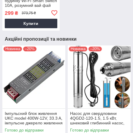
будинку Wi-Fi Smart Switch
10А, розумний вай фай
вимикач, смарт вимикач
299
₴
373,75 ₴
Купити
Акційні пропозиції та новинки
Новинка
–20%
Новинка
–20%
Імпульсний блок живлення
Насос для свердловини
UKC model 400W-12V, 33.3 A,
4QGD2-120-1.5, 1.5 кВт,
імпульсне джерело живлення
шнековий глибинний насос,
— адаптер на 12 вольтів
напір до 120 м
Готово до відправки
Готово до відправки