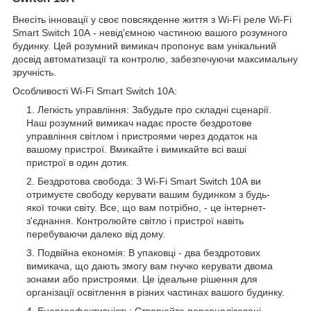
Внесіть інновації у своє повсякденне життя з Wi-Fi реле Wi-Fi
Smart Switch 10А - невід'ємною частиною вашого розумного
будинку. Цей розумний вимикач пропонує вам унікальний
досвід автоматизації та контролю, забезпечуючи максимальну
зручність.
Особливості Wi-Fi Smart Switch 10А:
Легкість управління: Забудьте про складні сценарії.
Наш розумний вимикач надає просте бездротове
управління світлом і пристроями через додаток на
вашому пристрої. Вмикайте і вимикайте всі ваші
пристрої в один дотик.
Бездротова свобода: З Wi-Fi Smart Switch 10А ви
отримуєте свободу керувати вашим будинком з будь-
якої точки світу. Все, що вам потрібно, - це інтернет-
з'єднання. Контролюйте світло і пристрої навіть
перебуваючи далеко від дому.
Подвійна економія: В упаковці - два бездротових
вимикача, що дають змогу вам гнучко керувати двома
зонами або пристроями. Це ідеальне рішення для
організації освітлення в різних частинах вашого будинку.
Енергоефективність: Створюйте персоналізовані